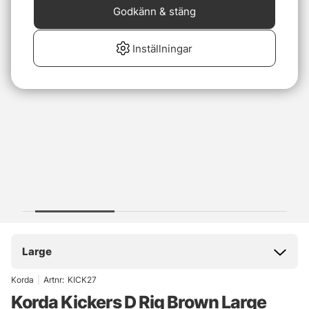
Godkänn & stäng
Inställningar
Large
Korda
|
Artnr:
KICK27
Korda Kickers D Rig Brown Large