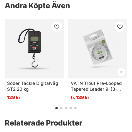
Andra Köpte Även
Söder Tackle Digitalvåg
VATN Trout Pre-Looped
ST2 20 kg
Tapered Leader 9' (3-
pack) - 4X 0,18mm
129 kr
fr. 139 kr
Relaterade Produkter