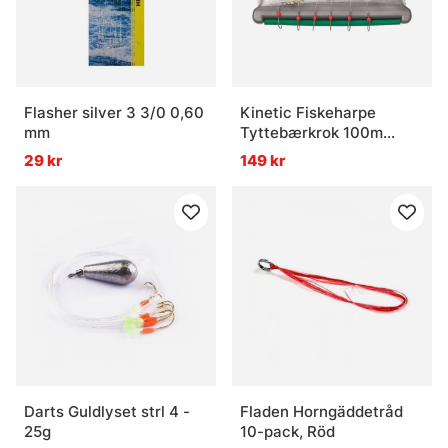
Flasher silver 3 3/0 0,60
Kinetic Fiskeharpe
mm
Tyttebærkrok 100m
0,80mm 250g
29 kr
149 kr
Darts Guldlyset strl 4 -
Fladen Horngäddetråd
25g
10-pack, Röd