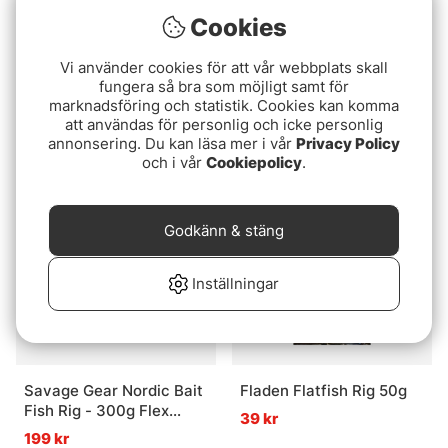
Cookies
Betyg:
4.0 utav 5 stjär
Vi använder cookies för att vår webbplats skall
(1)
Fladen Tinsel 5 Krokar,
fungera så bra som möjligt samt för
Wiggler Sunlight Squid
Stl 3/0
marknadsföring och statistik. Cookies kan komma
3-pack
19 kr
att användas för personlig och icke personlig
fr. 29 kr
annonsering. Du kan läsa mer i vår
Privacy Policy
och i vår
Cookiepolicy
.
Godkänn & stäng
Inställningar
Savage Gear Nordic Bait
Fladen Flatfish Rig 50g
Fish Rig - 300g Flex
39 kr
Hooks 3/0 + 6/0 FC 1mm
199 kr