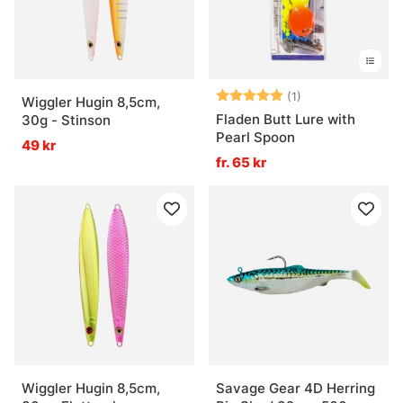
Betyg:
5.0 utav 5 stjär
(1)
Wiggler Hugin 8,5cm,
Fladen Butt Lure with
30g - Stinson
Pearl Spoon
49 kr
fr. 65 kr
Wiggler Hugin 8,5cm,
Savage Gear 4D Herring