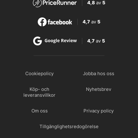
4,8
av
5
4,7
av
5
4,7
av
5
Cookiepolicy
Jobba hos oss
Köp- och
Nyhetsbrev
leveransvillkor
Om oss
Privacy policy
Tillgänglighetsredogörelse