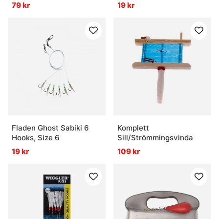
Hook Size 6/0
79 kr
19 kr
Fladen Ghost Sabiki 6
Komplett
Hooks, Size 6
Sill/Strömmingsvinda
19 kr
109 kr