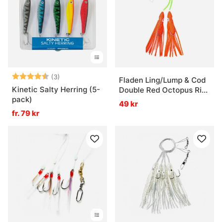
Betyg:
4.7 utav 5 stjärnor
(3)
Fladen Ling/Lump & Cod
Kinetic Salty Herring (5-
Double Red Octopus Rig
pack)
7/0 1.0mm
49 kr
fr. 79 kr