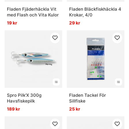
Fladen Fjäderhäckla Vit
Fladen Bläckfiskhäckla 4
med Flash och Vita Kulor
Krokar, 4/0
19 kr
29 kr
Spro Pilk'X 300g
Fladen Tackel För
Havsfiskepilk
Sillfiske
189 kr
25 kr