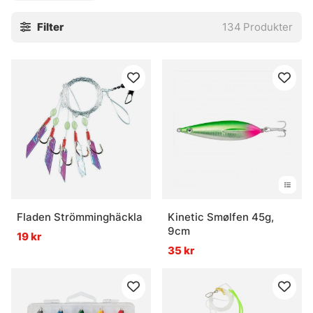
klassiskt knackande mot djupkanten. Med rätt form och
Filter
134
Produkter
vikt blir presentationen rak och bestämd, nästan lite rå i
uttrycket, och det är ofta just det som triggar hugg när
fisken står lågt och trycker.
» Tillbaka till havsfiske
Vanliga frågor om havsfiskebeten
Vad är havsfiskebeten?
Fladen Strömminghäckla
Kinetic Smølfen 45g,
Vad är en stor havsfiskejigg bra för?
9cm
19 kr
35 kr
Vad är vertikalfiske med havsfiskebeten?