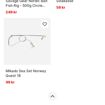
Savage Gear Nordic Bait
Sillakasse
Fish Rig - 500g Circle
59 kr
Hook 12/0 FC 1mm
249 kr
Mikado Sea Set Norway
Quest 18
49 kr