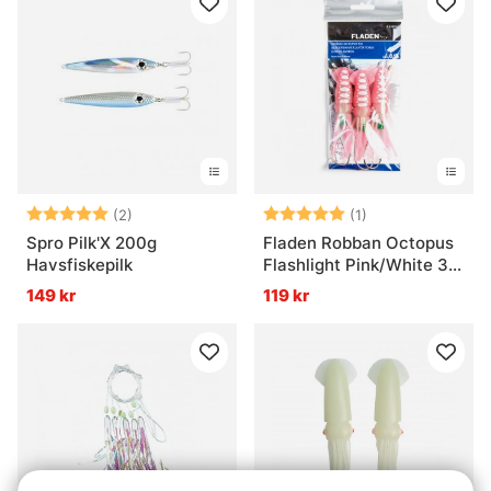
Betyg:
5.0 utav 5 stjärnor
Betyg:
5.0 utav 5 stjär
(2)
(1)
Spro Pilk'X 200g
Fladen Robban Octopus
Havsfiskepilk
Flashlight Pink/White 3
Hooks 10cm
149 kr
119 kr