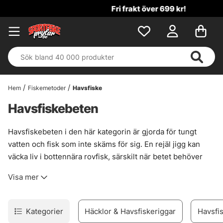
Fri frakt över 699 kr!
Hem
Fiskemetoder
Havsfiske
Havsfiskebeten
Havsfiskebeten i den här kategorin är gjorda för tungt
vatten och fisk som inte skäms för sig. En rejäl jigg kan
väcka liv i bottennära rovfisk, särskilt när betet behöver
jobba på djupet eller fiskas rakt under båten. Det är enkel
Visa mer
logik. Mycket rörelse, tydlig profil, och nog med tyngd för
att hålla kontakt när strömmen tar i.
Här passar stora beten när fisket ska ner fort och ligga
Kategorier
Häcklor & Havsfiskeriggar
Havsfis
rätt, oavsett om målet är vertikalfiske eller ett mer