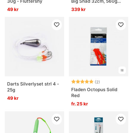
30g - Fluttershy
Big Shad 32cm, 560g
1+1pcs - Green Mackerel
49 kr
339 kr
Betyg:
5.0 utav 5 stjär
(2)
Darts Silverlyset strl 4 -
Fladen Octopus Solid
25g
Red
49 kr
fr. 25 kr