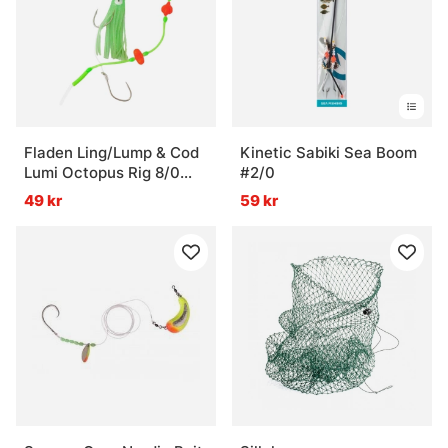
Fladen Ling/Lump & Cod
Kinetic Sabiki Sea Boom
Lumi Octopus Rig 8/0
#2/0
0.80mm
49 kr
59 kr