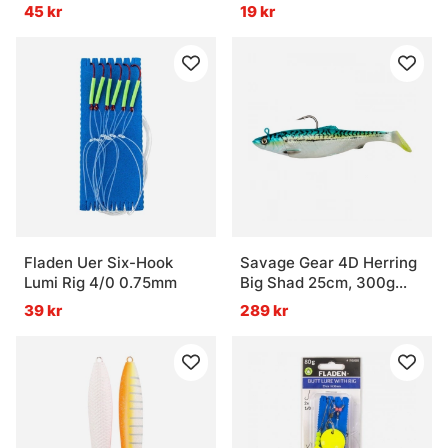
45 kr
19 kr
Fladen Uer Six-Hook
Savage Gear 4D Herring
Lumi Rig 4/0 0.75mm
Big Shad 25cm, 300g
2+1pcs - Green Mackerel
39 kr
289 kr