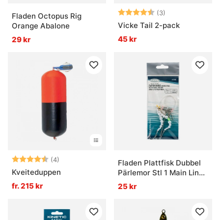
Betyg:
4.3 utav 5 stjär
(3)
Fladen Octopus Rig
Vicke Tail 2-pack
Orange Abalone
45 kr
29 kr
Betyg:
4.8 utav 5 stjärnor
(4)
Fladen Plattfisk Dubbel
Kveiteduppen
Pärlemor Stl 1 Main Line
0.50mm, Leader 0.40mm
fr. 215 kr
25 kr