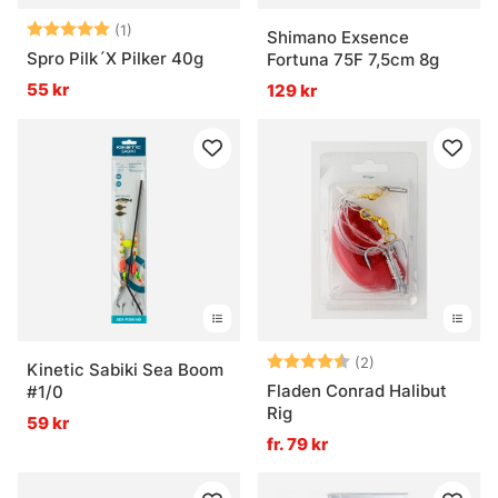
Betyg:
5.0 utav 5 stjärnor
(1)
Shimano Exsence
Spro Pilk´X Pilker 40g
Fortuna 75F 7,5cm 8g
55 kr
129 kr
Betyg:
4.5 utav 5 stjär
(2)
Kinetic Sabiki Sea Boom
Fladen Conrad Halibut
#1/0
Rig
59 kr
fr. 79 kr