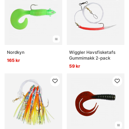
Nordkyn
Wiggler Havsfisketafs
Gummimakk 2-pack
165 kr
59 kr