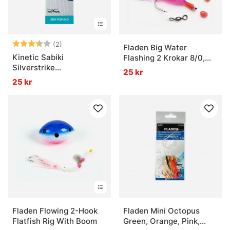
Betyg:
3.5 utav 5 stjärnor
(2)
Fladen Big Water
Kinetic Sabiki
Flashing 2 Krokar 8/0,
Silverstrike
Röd
25 kr
Fishskin/Flash
25 kr
Fladen Flowing 2-Hook
Fladen Mini Octopus
Flatfish Rig With Boom
Green, Orange, Pink,