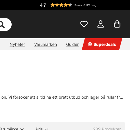
4.7
Baserat på 1157 betyg
Nyheter
Varumärken
Guider
Superdeals
n. Vi försöker att alltid ha ett brett utbud och lager på rullar från
on och många fler. Är det någon speciell rulle du är ute efter
r kom in till butiken så kan vi säkert ta hem varan åt dig!
Varumärke
Pris
289
Produkter