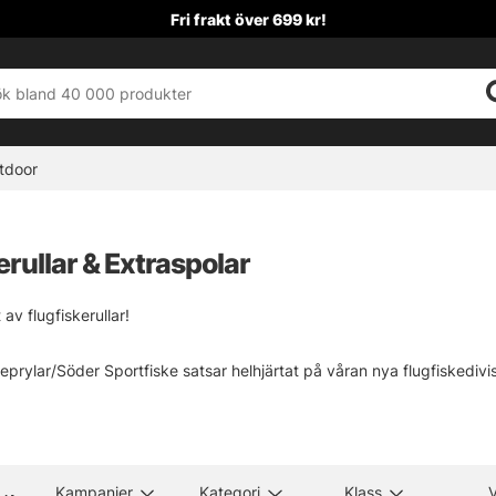
Fri frakt över 699 kr!
tdoor
erullar & Extraspolar
 av flugfiskerullar!
eprylar/Söder Sportfiske satsar helhjärtat på våran nya flugfiskedivisio
en som Hardy, Sage, Waterworks Lamson, Guideline, Loop, Orvis, Visi
 i lager eller ens i vårt sortiment, hör av dig till våran kundtjänst elle
Kampanjer
Kategori
Klass