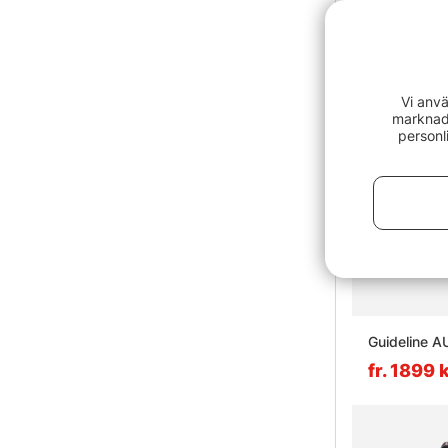
Vi anvä
marknads
personl
Guideline A
fr. 1899 