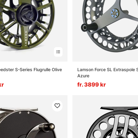
dster S-Series Flugrulle Olive
Lamson Force SL Extraspole Se
Azure
kr
fr. 3899 kr