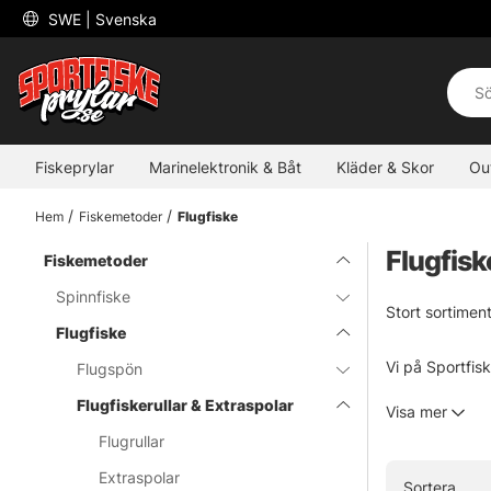
 SWE 
| Svenska
Fiskeprylar
Marinelektronik & Båt
Kläder & Skor
Ou
Hem
Fiskemetoder
Flugfiske
Flugfisk
Fiskemetoder
Spinnfiske
Stort sortiment
Flugfiske
Vi på Sportfisk
Flugspön
kända varumärk
Flugfiskerullar & Extraspolar
Visa mer
som vi inte har
Flugrullar
Extraspolar
Sortera