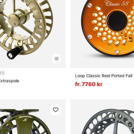
4.0 utav 5 stjärnor
(1)
Loop Classic Reel Ported Fall
Extraspole
fr. 7760 kr