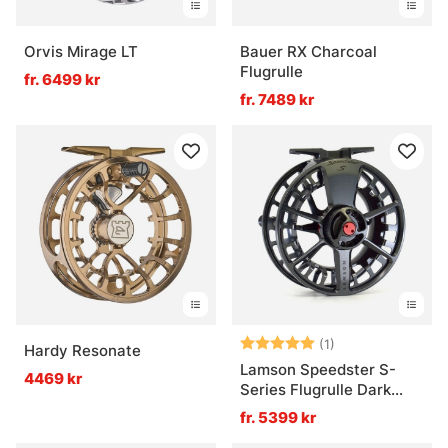
Orvis Mirage LT
Bauer RX Charcoal
Flugrulle
fr. 6499 kr
fr. 7489 kr
Betyg:
5.0 utav 5 stjär
(1)
Hardy Resonate
Lamson Speedster S-
4469 kr
Series Flugrulle Dark
Smoke
fr. 5399 kr