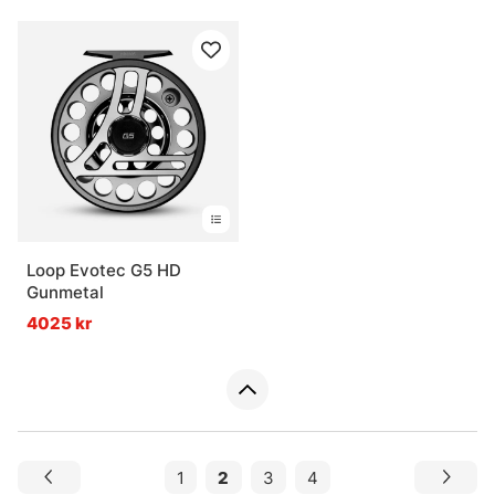
Loop Evotec G5 HD
Gunmetal
4025 kr
1
2
3
4