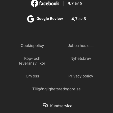
4,7
av
5
4,7
av
5
Cookiepolicy
Jobba hos oss
Köp- och
Nyhetsbrev
leveransvillkor
Om oss
Privacy policy
Tillgänglighetsredogörelse
Kundservice