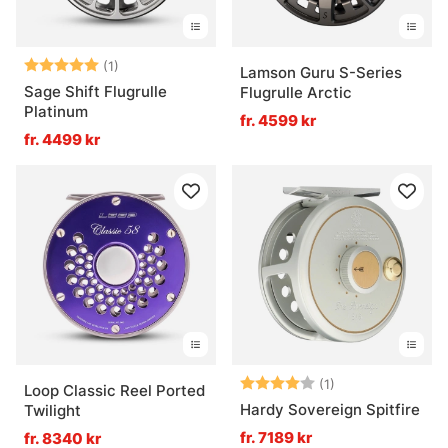
Betyg:
5.0 utav 5 stjärnor
(1)
Lamson Guru S-Series
Sage Shift Flugrulle
Flugrulle Arctic
Platinum
fr. 4599 kr
fr. 4499 kr
Betyg:
4.0 utav 5 stjär
(1)
Loop Classic Reel Ported
Hardy Sovereign Spitfire
Twilight
fr. 7189 kr
fr. 8340 kr