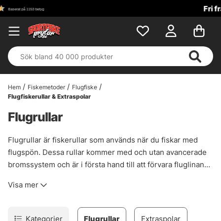
Fri frakt över 699 kr!
Hem
Fiskemetoder
Flugfiske
Flugfiskerullar & Extraspolar
Flugrullar
Flugrullar är fiskerullar som används när du fiskar med
flugspön. Dessa rullar kommer med och utan avancerade
bromssystem och är i första hand till att förvara fluglinan
på flugrullen när du inte kastar. Det finns däremot
Visa mer
modeller av flugrullar som har extra jämna och starka
bromsar som används ofta till flugfiske efter stor fisk. Vi
har ett antal modeller av flugrullar där du hittar rullar med
Kategorier
Flugrullar
Extraspolar