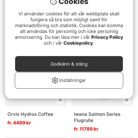
Cookies
Vi använder cookies för att vår webbplats skall
fungera så bra som möjligt samt för
Guideline Fario LW
Sage Shift LT Flugrulle
marknadsföring och statistik. Cookies kan komma
Flugrulle Dk. Grey
Squall
att användas för personlig och icke personlig
Green/Gold
fr. 4299 kr
fr. 5999 kr
annonsering. Du kan läsa mer i vår
Privacy Policy
och i vår
Cookiepolicy
.
Godkänn & stäng
Inställningar
Orvis Hydros Coffee
Iwana Salmon Series
Flugrulle
fr. 4499 kr
fr. 11789 kr