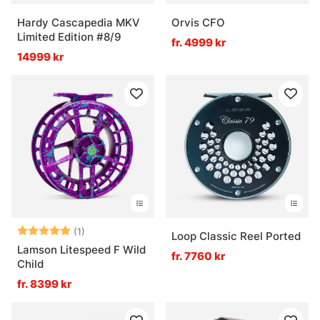
Hardy Cascapedia MKV
Orvis CFO
Limited Edition #8/9
fr. 4999 kr
14999 kr
Betyg:
5.0 utav 5 stjärnor
(1)
Loop Classic Reel Ported
Lamson Litespeed F Wild
fr. 7760 kr
Child
fr. 8399 kr