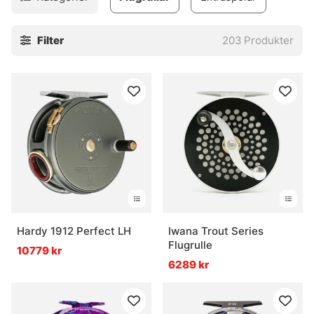
extra stora spolar, saltvattenståliga flugrullar, extra lätta
flugrullar och flugrullar med ett pris riktat till nybörjare. Du
Filter
203
Produkter
hittar garanterat en flugrulle som både matchar ditt spö
och din smak!
Hardy 1912 Perfect LH
Iwana Trout Series
Flugrulle
10779 kr
6289 kr