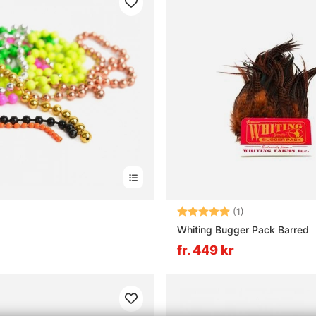
Betyg:
5.0 utav 5 stjär
(1)
Whiting Bugger Pack Barred
fr. 449 kr