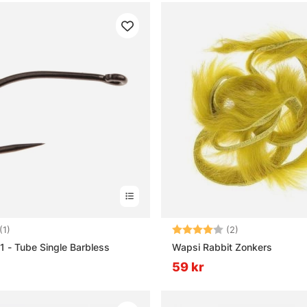
5.0 utav 5 stjärnor
Betyg:
4.0 utav 5 stjä
(1)
(2)
 - Tube Single Barbless
Wapsi Rabbit Zonkers
59 kr