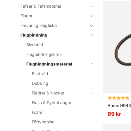
Tafsar & Tafsmaterial
Flugor
Förvaring Flugfiske
Flugbindning
Bindstäd
Flugbindningskrok
Flugbindningsmaterial
Bindtråd
Dubbing
Fjädrar & Nackar
Betyg:
Flash & Syntetvingar
Ahrex HR431
Foam
89 kr
Förtyngning