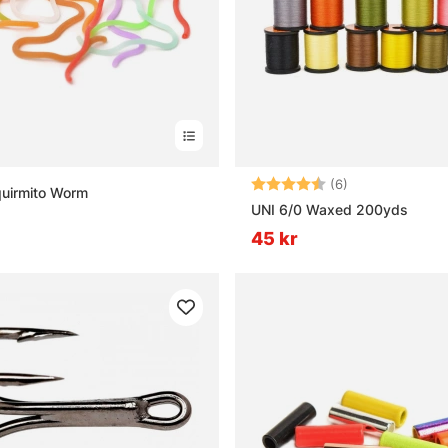
Betyg:
4.2 utav 5 stjä
(6)
quirmito Worm
UNI 6/0 Waxed 200yds
45 kr