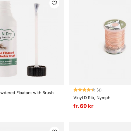
Betyg:
4.8 utav 5 stjä
(4)
owdered Floatant with Brush
Vinyl D Rib, Nymph
fr. 69 kr