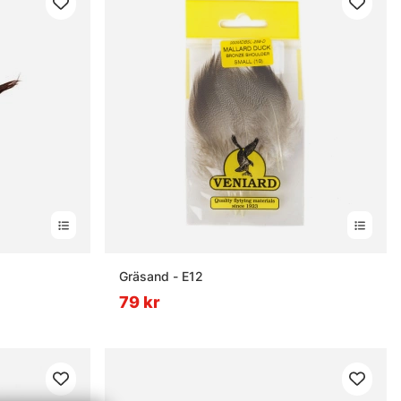
nor
Gräsand - E12
79 kr