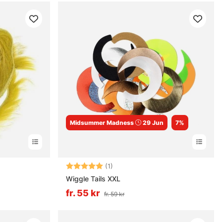
Midsummer Madness
29 Jun
7%
rnor
Betyg:
5.0 utav 5 stjärnor
(1)
Wiggle Tails XXL
fr. 55 kr
fr. 59 kr