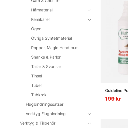
Garn & Chenille
Hårmaterial
Kemikalier
Ögon
Övriga Syntetmaterial
Popper, Magic Head m.m
Shanks & Pärlor
Tailar & Svansar
Tinsel
Tuber
Guideline P
Tubkrok
199 kr
Flugbindningssatser
Verktyg Flugbindning
Verktyg & Tillbehör