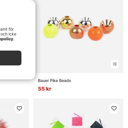
samt för
 och icke
epolicy
.
Bauer Pike Beads
55 kr