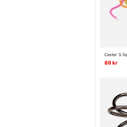
Caster´S S
89 kr