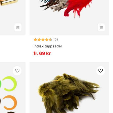
Betyg:
4.5 utav 5 stjärnor
(2)
Indisk tuppsadel
fr. 69 kr