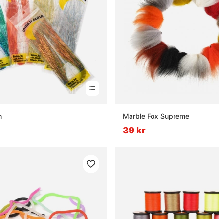
h
Marble Fox Supreme
39 kr