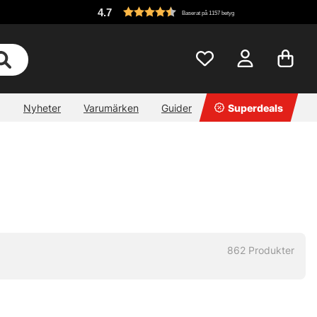
4.7
Baserat på 1157 betyg
Nyheter
Varumärken
Guider
Superdeals
862
Produkter