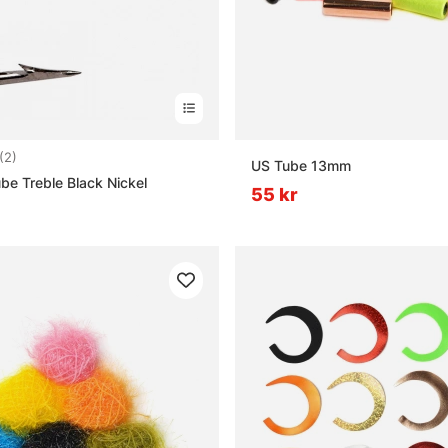
5.0 utav 5 stjärnor
(2)
US Tube 13mm
ube Treble Black Nickel
55 kr