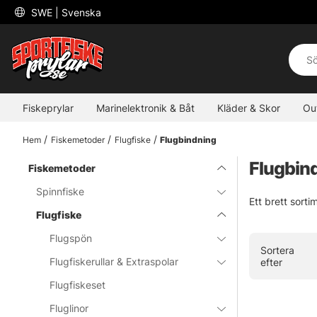
 SWE 
| Svenska
Fiskeprylar
Marinelektronik & Båt
Kläder & Skor
Ou
Hem
Fiskemetoder
Flugfiske
Flugbindning
Flugbin
Fiskemetoder
Spinnfiske
Ett brett sort
Flugfiske
Flugspön
Sortera
Flugfiskerullar & Extraspolar
efter
Flugfiskeset
Fluglinor