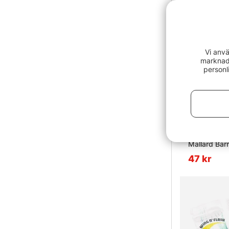
Vi anvä
marknads
personl
Mallard Bar
47 kr