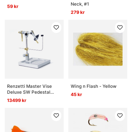
Neck, #1
59 kr
279 kr
Renzetti Master Vise
Wing n Flash - Yellow
Deluxe SW Pedestal
45 kr
Base
13499 kr