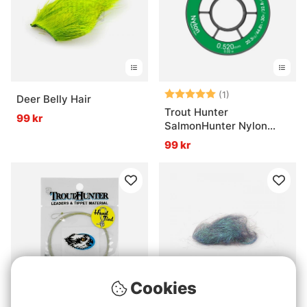
Betyg:
5.0 utav 5 stjär
(1)
Deer Belly Hair
Trout Hunter
99 kr
SalmonHunter Nylon
Tafsmaterial
99 kr
Cookies
Midsummer Madness