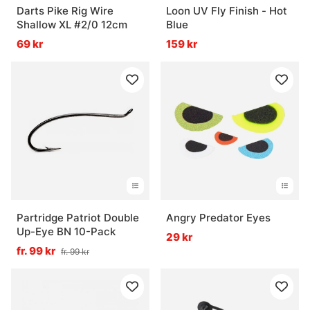
Darts Pike Rig Wire
Loon UV Fly Finish - Hot
Shallow XL #2/0 12cm
Blue
69 kr
159 kr
Partridge Patriot Double
Angry Predator Eyes
Up-Eye BN 10-Pack
29 kr
fr. 99 kr
fr. 99 kr