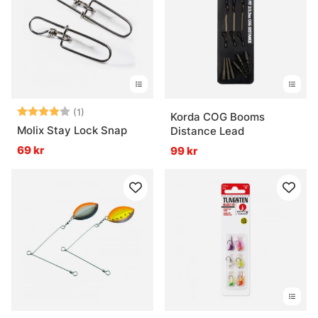
Betyg:
4.0 utav 5 stjärnor
(1)
Korda COG Booms
Molix Stay Lock Snap
Distance Lead
69 kr
99 kr