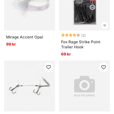
Betyg:
4.0 utav 5 stjär
(2)
Mirage Accent Opal
Fox Rage Strike Point
99 kr
Trailer Hook
69 kr