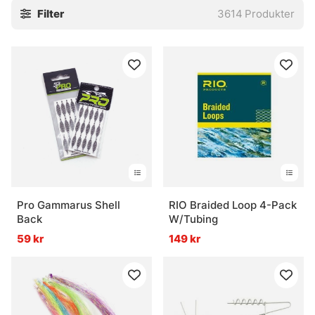
Filter
3614
Produkter
stingers och tafsar. Små saker, javisst. Men ofta är det just
de där små bitarna som gör att allt faller på plats, eller inte
alls.
Utforska gärna de viktigaste underkategorierna:
» Krok
» Flugbindningsmaterial
» Tafsar
Vanliga frågor om krok och småplock
Vad är krok och småplock?
Pro Gammarus Shell
RIO Braided Loop 4-Pack
Back
W/Tubing
59 kr
149 kr
Vad används tafsar till?
Vad är flugbindningsmaterial?