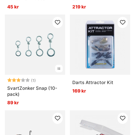
45 kr
219 kr
Betyg:
3.0 utav 5 stjärnor
(1)
Darts Attractor Kit
SvartZonker Snap (10-
169 kr
pack)
89 kr