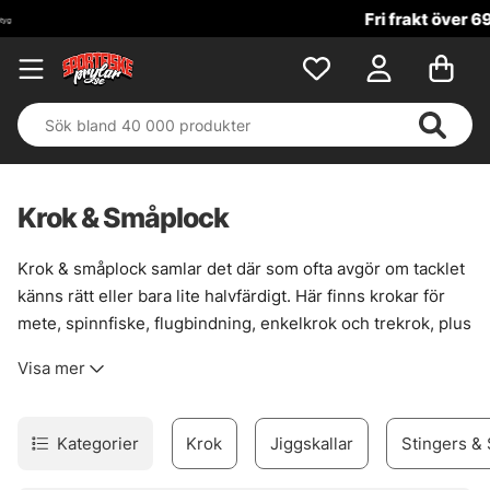
Fri frakt över 699 kr!
Krok & Småplock
Krok & småplock samlar det där som ofta avgör om tacklet
känns rätt eller bara lite halvfärdigt. Här finns krokar för
mete, spinnfiske, flugbindning, enkelkrok och trekrok, plus
smådelar som gör riggen renare, starkare och mer följsam
Visa mer
när det väl gäller. En bra krok sitter inte bara fast. Den
passar fisket, betet och situationen.
Sortimentet är brett nog för att täcka många metoder, men
Kategorier
Krok
Jiggskallar
Stingers & 
ändå lätt att sortera i huvudet. För den som bygger egna
lösningar finns också prylar som förtyngning, wirelås,