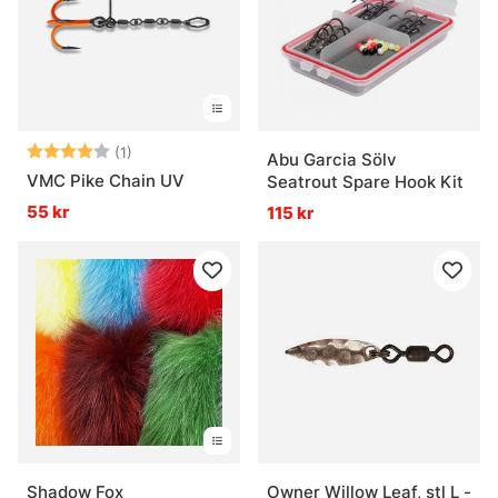
Betyg:
4.0 utav 5 stjärnor
(1)
Abu Garcia Sölv
VMC Pike Chain UV
Seatrout Spare Hook Kit
55 kr
115 kr
Shadow Fox
Owner Willow Leaf, stl L -