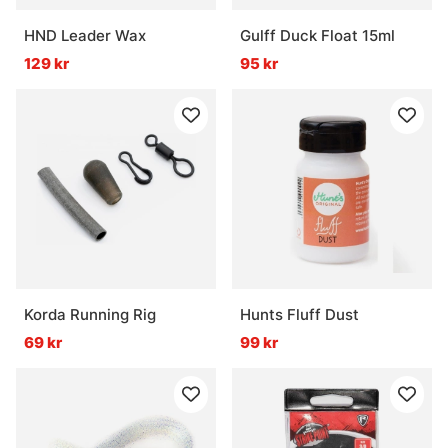
HND Leader Wax
Gulff Duck Float 15ml
129 kr
95 kr
Korda Running Rig
Hunts Fluff Dust
69 kr
99 kr