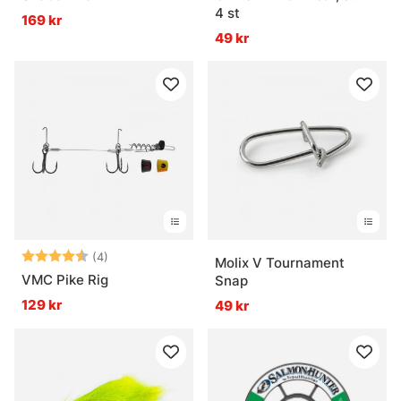
4 st
169 kr
49 kr
Betyg:
4.5 utav 5 stjärnor
(4)
Molix V Tournament
VMC Pike Rig
Snap
129 kr
49 kr