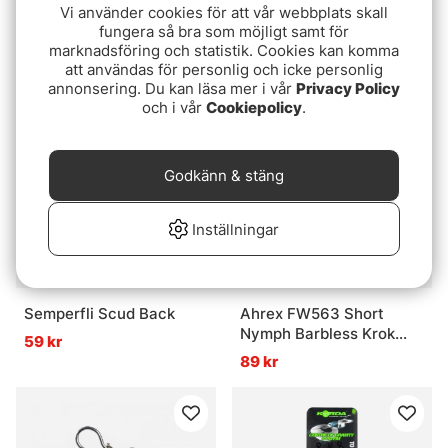
Vi använder cookies för att vår webbplats skall
TroutHunter Nylon
Ice Wing Fiber
fungera så bra som möjligt samt för
Leader w/loop 10ft
49 kr
55 kr
marknadsföring och statistik. Cookies kan komma
79 kr
att användas för personlig och icke personlig
annonsering. Du kan läsa mer i vår
Privacy Policy
och i vår
Cookiepolicy
.
Godkänn & stäng
Inställningar
Semperfli Scud Back
Ahrex FW563 Short
Nymph Barbless Krok
59 kr
24-pack
89 kr