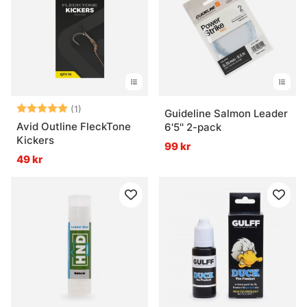
Betyg:
5.0 utav 5 stjärnor
(1)
Guideline Salmon Leader
Avid Outline FleckTone
6'5'' 2-pack
Kickers
99 kr
49 kr