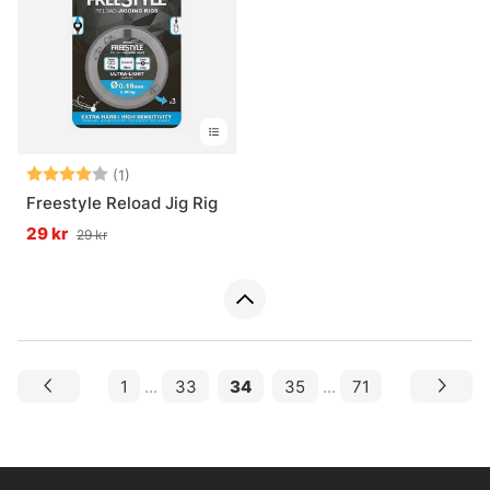
Betyg:
4.0 utav 5 stjärnor
(1)
Freestyle Reload Jig Rig
29 kr
29 kr
1
...
33
34
35
...
71