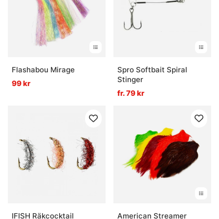
Vad är stingers och när används de?
Flashabou Mirage
Spro Softbait Spiral
Stinger
99 kr
fr. 79 kr
IFISH Räkcocktail
American Streamer