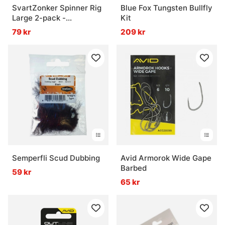
SvartZonker Spinner Rig
Blue Fox Tungsten Bullfly
Large 2-pack -
Kit
Coward/Golden Shiner
79 kr
209 kr
Semperfli Scud Dubbing
Avid Armorok Wide Gape
Barbed
59 kr
65 kr