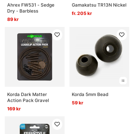
Ahrex FW531 - Sedge
Gamakatsu TR13N Nickel
Dry - Barbless
fr. 205 kr
89 kr
Korda Dark Matter
Korda 5mm Bead
Action Pack Gravel
59 kr
169 kr