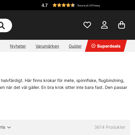
4.7
Baserat på 1153 betyg
Nyheter
Varumärken
Guider
Superdeals
halvfärdigt. Här finns krokar för mete, spinnfiske, flugbindning,
 när det väl gäller. En bra krok sitter inte bara fast. Den passar
 huvudet. För den som bygger egna lösningar finns också prylar som
r små bitarna som gör att allt faller på plats, eller inte alls.
material
» Tafsar
ris
3614
Produkter