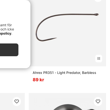
samt för
 och icke
epolicy
.
Ahrex PR351 - Light Predator, Barbless
89 kr