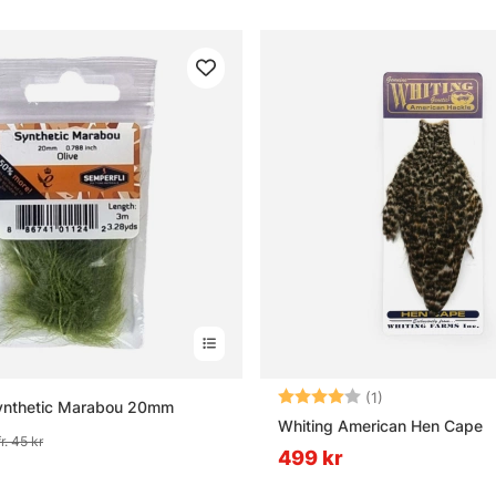
Betyg:
4.0 utav 5 stjär
(1)
Synthetic Marabou 20mm
Whiting American Hen Cape
fr. 45 kr
499 kr