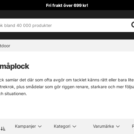
Fri frakt över 699 kr!
tdoor
Småplock
k samlar det där som ofta avgör om tacklet känns rätt eller bara lite 
trekrok, plus smådelar som gör riggen renare, starkare och mer följsam
ch situationen.
 brett nog för att täcka många metoder, men ändå lätt att sortera i
relås, stingers och tafsar. Små saker, javisst. Men ofta är det just de dä
 de viktigaste underkategorierna:
» Krok
» Flugbindnings
Kampanjer
Kategori
Varumärke
P