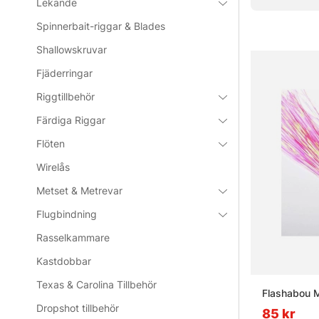
Lekande
Vanliga frå
Spinnerbait-riggar & Blades
Shallowskruvar
Vad är k
Fjäderringar
Riggtillbehör
Vad använ
Färdiga Riggar
Flöten
Vad är f
Wirelås
Metset & Metrevar
Vad är st
Flugbindning
Rasselkammare
Kastdobbar
Texas & Carolina Tillbehör
Flashabou 
Dropshot tillbehör
85 kr