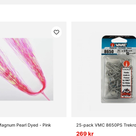
gor om krok och småplock
rok och småplock?
ds tafsar till?
lugbindningsmaterial?
ingers och när används de?
Magnum Pearl Dyed - Pink
25-pack VMC 8650PS Trekro
269 kr