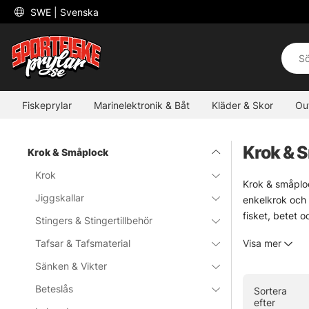
 SWE 
| Svenska
Fiskeprylar
Marinelektronik & Båt
Kläder & Skor
Ou
Krok & 
Krok & Småplock
Krok
Krok & småploc
Jiggskallar
enkelkrok och 
fisket, betet o
Stingers & Stingertillbehör
Sortimentet är
Tafsar & Tafsmaterial
Visa mer
förtyngning, wi
Sänken & Vikter
Utforska gärna
Beteslås
Sortera
efter