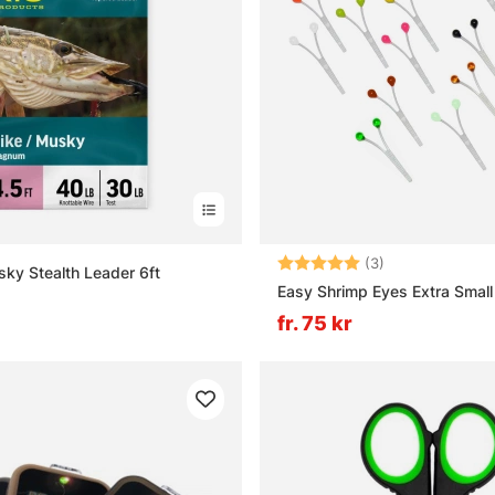
Betyg:
5.0 utav 5 stjä
(3)
sky Stealth Leader 6ft
Easy Shrimp Eyes Extra Small
fr. 75 kr