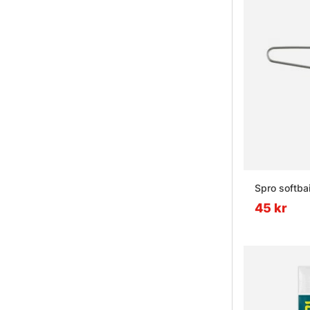
Spro softba
45 kr