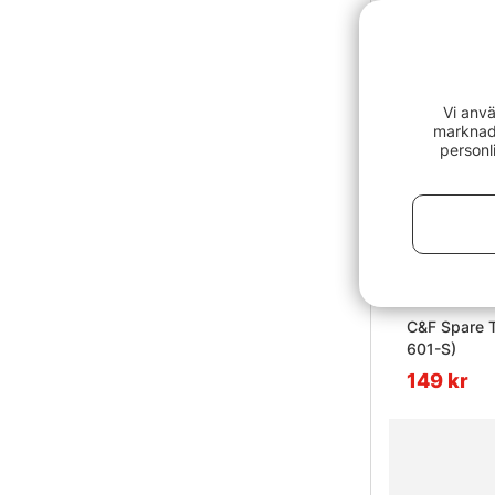
Vi anvä
marknads
personl
C&F Spare T
601-S)
149 kr