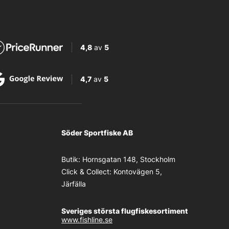
4,8
av
5
4,7
av
5
Söder Sportfiske AB
Butik:
Hornsgatan 148, Stockholm
Click & Collect:
Kontovägen 5,
Järfälla
Sveriges största flugfiskesortiment
www.fishline.se