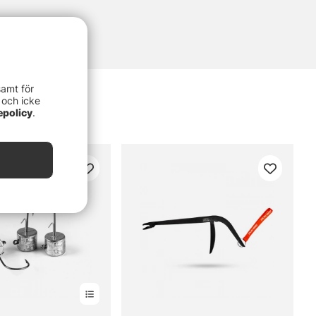
samt för
 och icke
epolicy
.