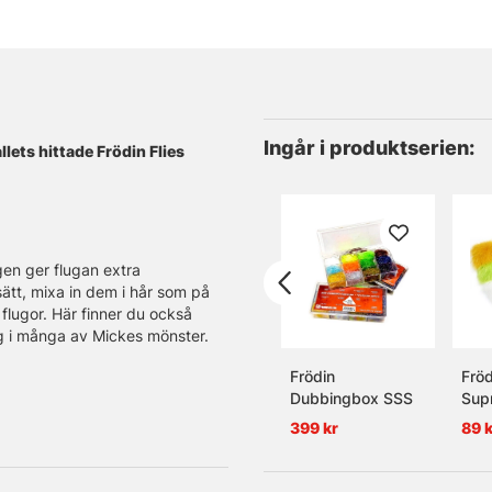
Ingår i produktserien:
llets hittade Frödin Flies
gen ger flugan extra
sätt, mixa in dem i hår som på
 flugor. Här finner du också
lag i många av Mickes mönster.
Frödin
Fröd
Dubbingbox SSS
Sup
399 kr
89 k