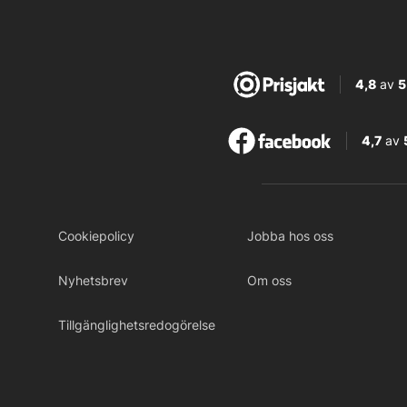
4,8
av
5
4,7
av
Cookiepolicy
Jobba hos oss
Nyhetsbrev
Om oss
Tillgänglighetsredogörelse