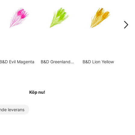
B&D Evil Magenta
B&D Greenlander
B&D Lion Yellow
B&D 
Green
Y
Köp nu!
de leverans