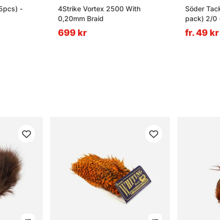
5pcs) -
4Strike Vortex 2500 With
Söder Tac
0,20mm Braid
pack) 2/0 
699 kr
fr. 49 kr