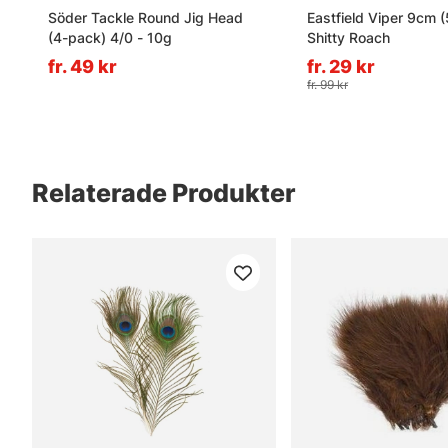
Söder Tackle Round Jig Head
Eastfield Viper 9cm (
(4-pack) 4/0 - 10g
Shitty Roach
fr. 49 kr
fr. 29 kr
fr. 99 kr
Relaterade Produkter