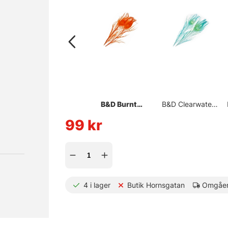
B&D Burnt
B&D Clearwater
Orange
Blue
99
kr
4
i lager
Butik Hornsgatan
Omgåen