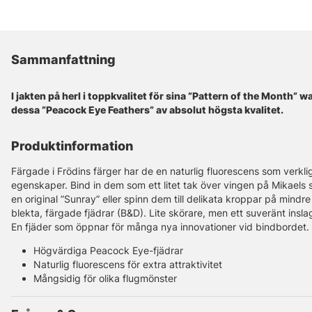
Sammanfattning
I jakten på herl i toppkvalitet för sina ”Pattern of the Month” wa
dessa ”Peacock Eye Feathers” av absolut högsta kvalitet.
Produktinformation
Färgade i Frödins färger har de en naturlig fluorescens som verkli
egenskaper. Bind in dem som ett litet tak över vingen på Mikaels 
en original ”Sunray” eller spinn dem till delikata kroppar på mindre
blekta, färgade fjädrar (B&D). Lite skörare, men ett suveränt ins
En fjäder som öppnar för många nya innovationer vid bindbordet.
Högvärdiga Peacock Eye-fjädrar
Naturlig fluorescens för extra attraktivitet
Mångsidig för olika flugmönster