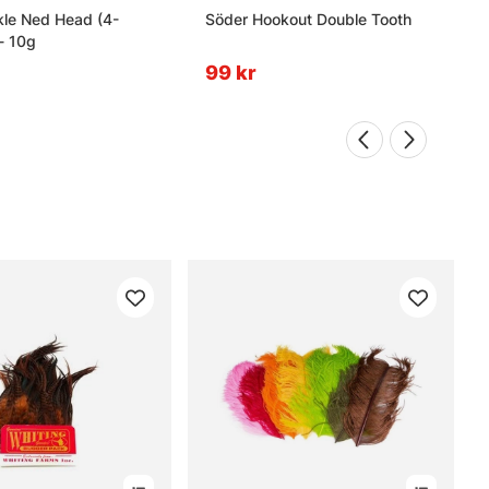
kle Ned Head (4-
Söder Hookout Double Tooth
- 10g
99 kr