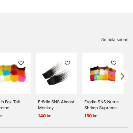
Se hela serien
in Fox Tail
Frödin SNS Almost
Frödin SNS Nutria
F
reme
Monkey -
Shrimp Supreme
O
Charcoal Black
r
149 kr
159 kr
7