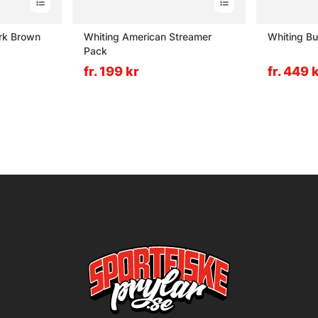
rk Brown
Whiting American Streamer
Whiting B
Pack
fr. 199 kr
fr. 449 