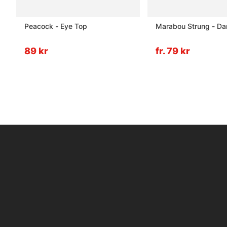
Peacock - Eye Top
Marabou Strung - Da
89 kr
fr. 79 kr