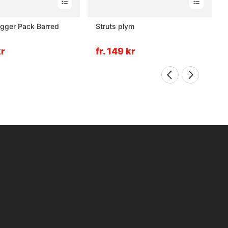
ugger Pack Barred
Struts plym
kr
fr. 149 kr