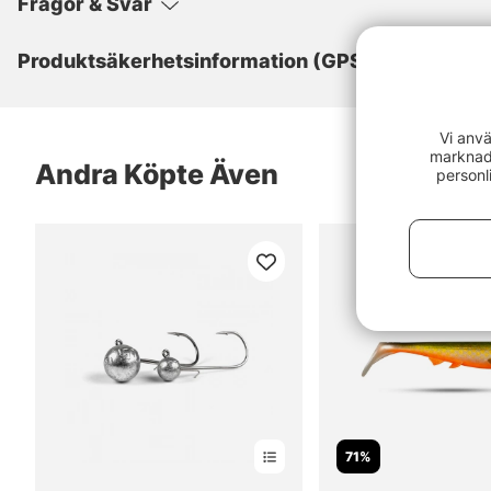
Frågor & Svar
Produktsäkerhetsinformation (GPSR)
Vi anvä
marknads
Andra Köpte Även
personl
71%