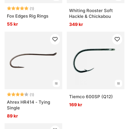
Betyg:
5.0 utav 5 stjärnor
(1)
Whiting Rooster Soft
Fox Edges Rig Rings
Hackle & Chickabou
55 kr
349 kr
Betyg:
4.0 utav 5 stjärnor
(1)
Tiemco 600SP (Q12)
Ahrex HR414 - Tying
169 kr
Single
89 kr