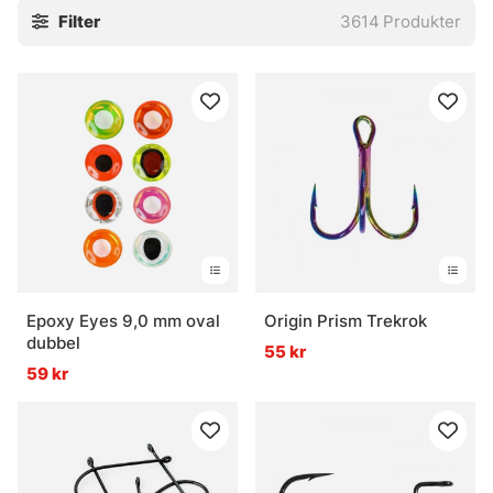
Filter
3614
Produkter
stingers och tafsar. Små saker, javisst. Men ofta är det just
de där små bitarna som gör att allt faller på plats, eller inte
alls.
Utforska gärna de viktigaste underkategorierna:
» Krok
» Flugbindningsmaterial
» Tafsar
Vanliga frågor om krok och småplock
Vad är krok och småplock?
Epoxy Eyes 9,0 mm oval
Origin Prism Trekrok
dubbel
55 kr
59 kr
Vad används tafsar till?
Vad är flugbindningsmaterial?