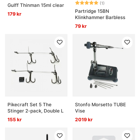
Betyg:
5.0 utav 5 stjär
(1)
Gulff Thinman 15ml clear
Partridge 15BN
179 kr
Klinkhammer Barbless
79 kr
Pikecraft Set 5 The
Stonfo Morsetto TUBE
Stinger 2-pack, Double L
Vise
155 kr
2019 kr