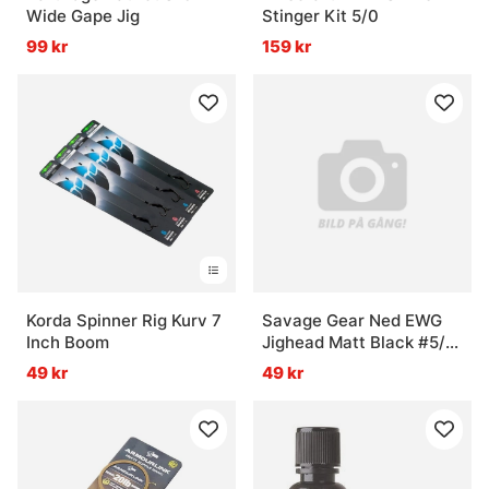
Wide Gape Jig
Stinger Kit 5/0
99 kr
159 kr
Korda Spinner Rig Kurv 7
Savage Gear Ned EWG
Inch Boom
Jighead Matt Black #5/0
7g (3-pack)
49 kr
49 kr