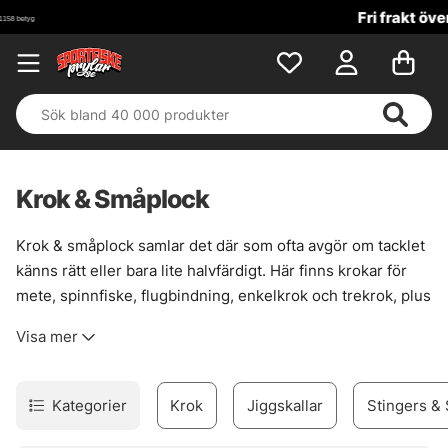
Fri frakt över 699 kr!
Krok & Småplock
Krok & småplock samlar det där som ofta avgör om tacklet
känns rätt eller bara lite halvfärdigt. Här finns krokar för
mete, spinnfiske, flugbindning, enkelkrok och trekrok, plus
smådelar som gör riggen renare, starkare och mer följsam
Visa mer
när det väl gäller. En bra krok sitter inte bara fast. Den
passar fisket, betet och situationen.
Sortimentet är brett nog för att täcka många metoder, men
Kategorier
Krok
Jiggskallar
Stingers & 
ändå lätt att sortera i huvudet. För den som bygger egna
lösningar finns också prylar som förtyngning, wirelås,