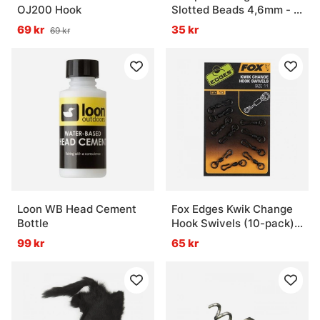
OJ200 Hook
Slotted Beads 4,6mm - Fl
Yellow
69 kr
35 kr
69 kr
Loon WB Head Cement
Fox Edges Kwik Change
Bottle
Hook Swivels (10-pack)
Size 10
99 kr
65 kr