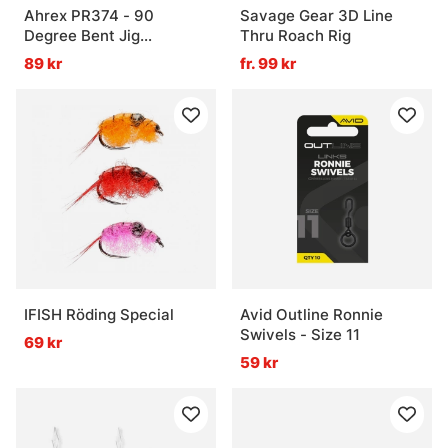
Ahrex PR374 - 90
Savage Gear 3D Line
Degree Bent Jig
Thru Roach Rig
Streamer
89 kr
fr. 99 kr
IFISH Röding Special
Avid Outline Ronnie
Swivels - Size 11
69 kr
59 kr