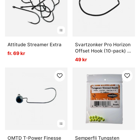
Vad är stingers och när används de?
Attitude Streamer Extra
Svartzonker Pro Horizon
Offset Hook (10-pack) -
fr. 69 kr
5/0
49 kr
OMTD T-Power Finesse
Semperfli Tungsten