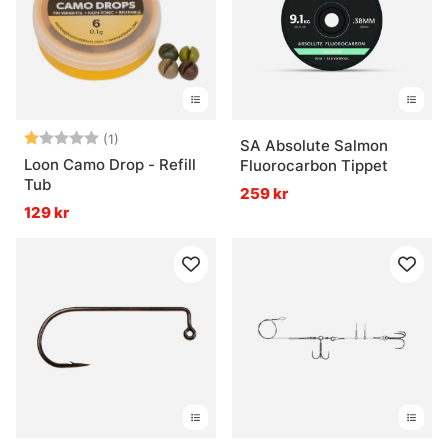
Betyg:
1.0 utav 5 stjärnor
(1)
SA Absolute Salmon
Loon Camo Drop - Refill
Fluorocarbon Tippet
Tub
259 kr
129 kr