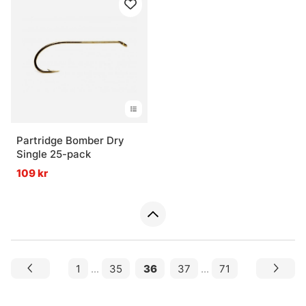
Partridge Bomber Dry
Single 25-pack
109 kr
1
...
35
36
37
...
71