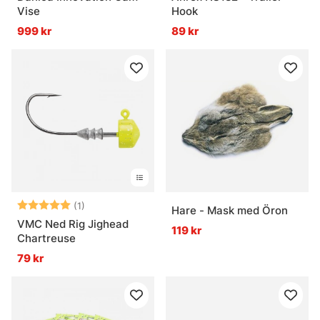
Vise
Hook
999 kr
89 kr
Betyg:
5.0 utav 5 stjärnor
(1)
Hare - Mask med Öron
VMC Ned Rig Jighead
119 kr
Chartreuse
79 kr