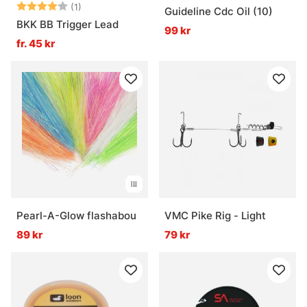
Betyg:
4.0 utav 5 stjärnor
(1)
Guideline Cdc Oil (10)
BKK BB Trigger Lead
99 kr
fr. 45 kr
Pearl-A-Glow flashabou
VMC Pike Rig - Light
89 kr
79 kr