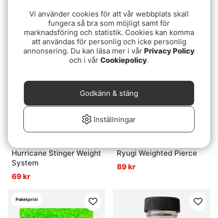
SvartZonker Rattles
Chocklett's Filler Flash
Vi använder cookies för att vår webbplats skall
Glass 10 pack
115 kr
fungera så bra som möjligt samt för
49 kr
marknadsföring och statistik. Cookies kan komma
att användas för personlig och icke personlig
annonsering. Du kan läsa mer i vår
Privacy Policy
och i vår
Cookiepolicy
.
Godkänn & stäng
Inställningar
Hurricane Stinger Weight
Ryugi Weighted Pierce
System
89 kr
69 kr
Paketpris!