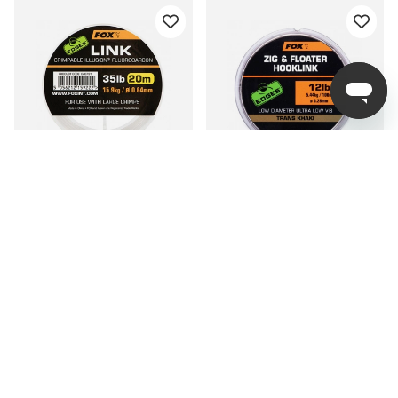
Fox Edges Link Illusion
Fox Zig and Floater
Fluorocarbon
Hooklink Trans Khaki
fr. 129 kr
fr. 109 kr