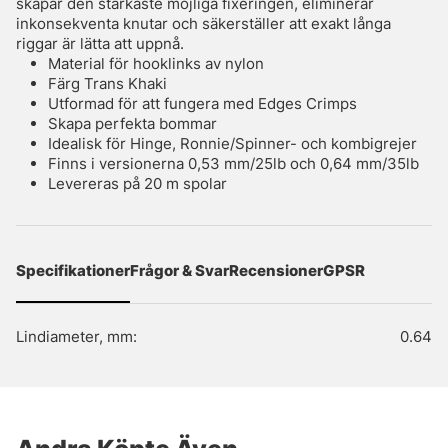
skapar den starkaste möjliga fixeringen, eliminerar
inkonsekventa knutar och säkerställer att exakt långa
riggar är lätta att uppnå.
Material för hooklinks av nylon
Färg Trans Khaki
Utformad för att fungera med Edges Crimps
Skapa perfekta bommar
Idealisk för Hinge, Ronnie/Spinner- och kombigrejer
Finns i versionerna 0,53 mm/25lb och 0,64 mm/35lb
Levereras på 20 m spolar
Specifikationer
Frågor & Svar
Recensioner
GPSR
Lindiameter, mm:
0.64