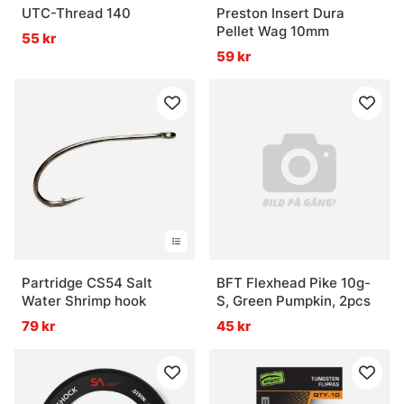
UTC-Thread 140
Preston Insert Dura
Pellet Wag 10mm
55 kr
59 kr
Partridge CS54 Salt
BFT Flexhead Pike 10g-
Water Shrimp hook
S, Green Pumpkin, 2pcs
79 kr
45 kr