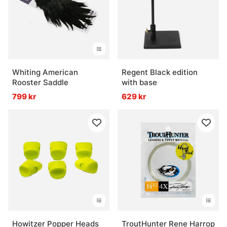
Vad är stingers och när används de?
Whiting American
Regent Black edition
Rooster Saddle
with base
799 kr
629 kr
Howitzer Popper Heads
TroutHunter Rene Harrop