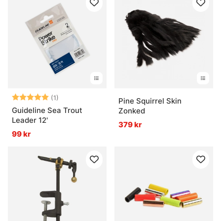
Betyg:
5.0 utav 5 stjärnor
(1)
Pine Squirrel Skin
Guideline Sea Trout
Zonked
Leader 12'
379 kr
99 kr