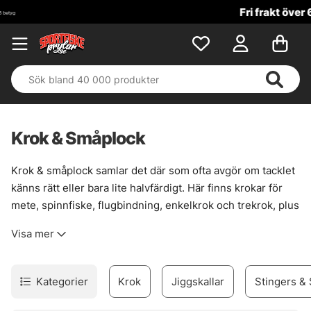
Fri frakt över 699 kr!
Krok & Småplock
Krok & småplock samlar det där som ofta avgör om tacklet
känns rätt eller bara lite halvfärdigt. Här finns krokar för
mete, spinnfiske, flugbindning, enkelkrok och trekrok, plus
smådelar som gör riggen renare, starkare och mer följsam
Visa mer
när det väl gäller. En bra krok sitter inte bara fast. Den
passar fisket, betet och situationen.
Sortimentet är brett nog för att täcka många metoder, men
Kategorier
Krok
Jiggskallar
Stingers & 
ändå lätt att sortera i huvudet. För den som bygger egna
lösningar finns också prylar som förtyngning, wirelås,