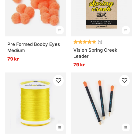
Betyg:
5.0 utav 5 stjär
(1)
Pre Formed Booby Eyes
Vision Spring Creek
Medium
Leader
79 kr
79 kr