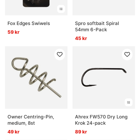
Fox Edges Swiwels
Spro softbait Spiral
54mm 6-Pack
59 kr
45 kr
Owner Centring-Pin,
Ahrex FW570 Dry Long
medium, 8st
Krok 24-pack
49 kr
89 kr