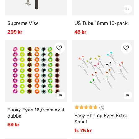
Supreme Vise
US Tube 16mm 10-pack
299 kr
45 kr
Betyg:
5.0 utav 5 stjär
(3)
Epoxy Eyes 16,0 mm oval
Easy Shrimp Eyes Extra
dubbel
Small
89 kr
fr. 75 kr