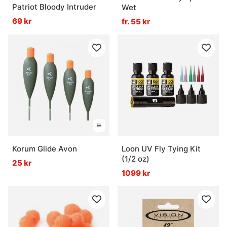
Patriot Bloody Intruder
Wet
69 kr
fr. 55 kr
Korum Glide Avon
Loon UV Fly Tying Kit
(1/2 oz)
25 kr
1099 kr