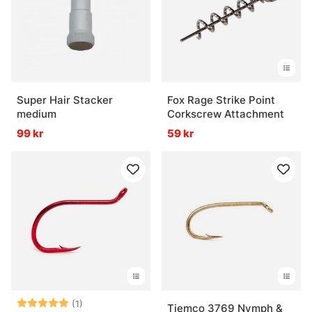
Super Hair Stacker
Fox Rage Strike Point
medium
Corkscrew Attachment
99 kr
59 kr
Betyg:
5.0 utav 5 stjärnor
(1)
Tiemco 3769 Nymph &