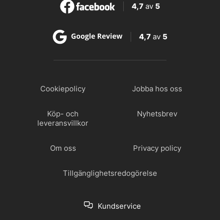
4,7
av
5
4,7
av
5
Cookiepolicy
Jobba hos oss
Köp- och
Nyhetsbrev
leveransvillkor
Om oss
Privacy policy
Tillgänglighetsredogörelse
Kundservice