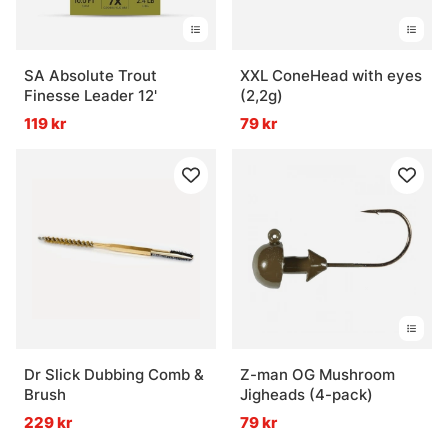
SA Absolute Trout
XXL ConeHead with eyes
Finesse Leader 12'
(2,2g)
119 kr
79 kr
Dr Slick Dubbing Comb &
Z-man OG Mushroom
Brush
Jigheads (4-pack)
229 kr
79 kr