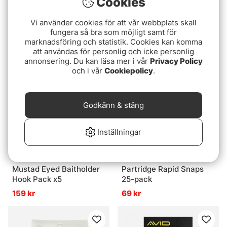
Cookies
Betyg:
5.0 utav 5 stjärnor
(1)
Orvis Hy-Flote Paste
Ahrex PR320 - Predator
169 kr
Vi använder cookies för att vår webbplats skall
Stinger
fungera så bra som möjligt samt för
marknadsföring och statistik. Cookies kan komma
89 kr
att användas för personlig och icke personlig
annonsering. Du kan läsa mer i vår
Privacy Policy
Paketpris!
och i vår
Cookiepolicy
.
Godkänn & stäng
Inställningar
Mustad Eyed Baitholder
Partridge Rapid Snaps
Hook Pack x5
25-pack
159 kr
69 kr