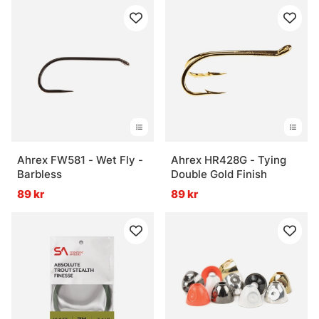
Ahrex FW581 - Wet Fly -
Ahrex HR428G - Tying
Barbless
Double Gold Finish
89 kr
89 kr