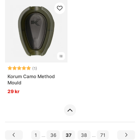
Betyg:
5.0 utav 5 stjärnor
(1)
Korum Camo Method
Mould
29 kr
1
...
36
37
38
...
71