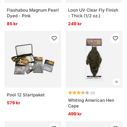
Flashabou Magnum Pearl
Loon UV Clear Fly Finish
Dyed - Pink
- Thick (1/2 oz.)
85 kr
249 kr
Betyg:
4.0 utav 5 stjär
(1)
Pool 12 Startpaket
Whiting American Hen
579 kr
Cape
499 kr