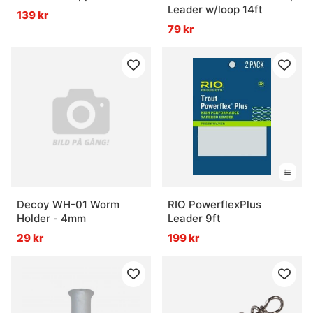
Leader w/loop 14ft
139 kr
79 kr
Decoy WH-01 Worm
RIO PowerflexPlus
Holder - 4mm
Leader 9ft
29 kr
199 kr