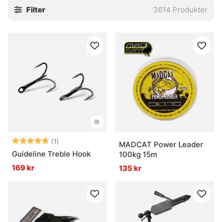
Filter
3614
Produkter
stingers och tafsar. Små saker, javisst. Men ofta är det just
de där små bitarna som gör att allt faller på plats, eller inte
alls.
Utforska gärna de viktigaste underkategorierna:
» Krok
» Flugbindningsmaterial
» Tafsar
Vanliga frågor om krok och småplock
Vad är krok och småplock?
Betyg:
5.0 utav 5 stjärnor
(1)
MADCAT Power Leader
Guideline Treble Hook
100kg 15m
169 kr
135 kr
Vad används tafsar till?
Vad är flugbindningsmaterial?