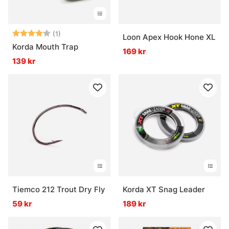
Betyg:
4.0 utav 5 stjärnor
(1)
Loon Apex Hook Hone XL
Korda Mouth Trap
169 kr
139 kr
Tiemco 212 Trout Dry Fly
Korda XT Snag Leader
59 kr
189 kr