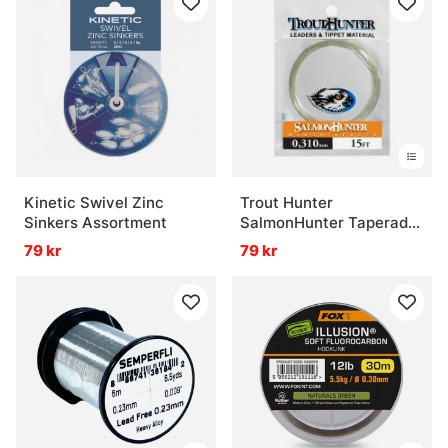
Kinetic Swivel Zinc
Trout Hunter
Sinkers Assortment
SalmonHunter Taperad
Tafs 15ft
79 kr
79 kr