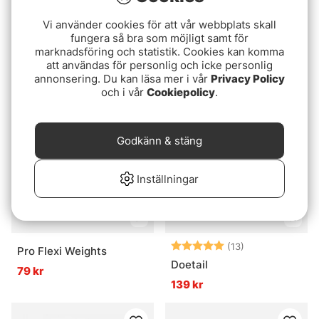
Vi använder cookies för att vår webbplats skall
Ahrex PR360 50 Degree
Whiting Bronze Cape
fungera så bra som möjligt samt för
marknadsföring och statistik. Cookies kan komma
Jig Hook 10-pack
1499 kr
att användas för personlig och icke personlig
89 kr
annonsering. Du kan läsa mer i vår
Privacy Policy
och i vår
Cookiepolicy
.
Godkänn & stäng
Inställningar
Betyg:
5.0 utav 5 stjä
(13)
Pro Flexi Weights
Doetail
79 kr
139 kr