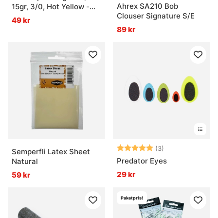
Ahrex SA210 Bob
15gr, 3/0, Hot Yellow -
Clouser Signature S/E
2pcs
49 kr
89 kr
Betyg:
5.0 utav 5 stjär
(3)
Semperfli Latex Sheet
Predator Eyes
Natural
29 kr
59 kr
Paketpris!