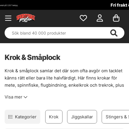
Fri frakt över 699 kr!
Krok & Småplock
Krok & småplock samlar det där som ofta avgör om tacklet
känns rätt eller bara lite halvfärdigt. Här finns krokar för
mete, spinnfiske, flugbindning, enkelkrok och trekrok, plus
smådelar som gör riggen renare, starkare och mer följsam
Visa mer
när det väl gäller. En bra krok sitter inte bara fast. Den
passar fisket, betet och situationen.
Sortimentet är brett nog för att täcka många metoder, men
Kategorier
Krok
Jiggskallar
Stingers & 
ändå lätt att sortera i huvudet. För den som bygger egna
lösningar finns också prylar som förtyngning, wirelås,