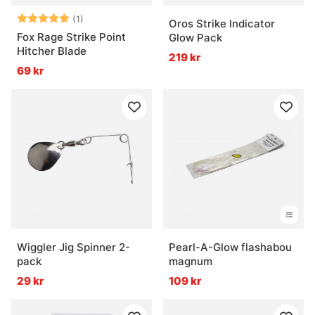
Betyg:
5.0 utav 5 stjärnor
(1)
Oros Strike Indicator
Fox Rage Strike Point
Glow Pack
Hitcher Blade
219 kr
69 kr
Wiggler Jig Spinner 2-
Pearl-A-Glow flashabou
pack
magnum
29 kr
109 kr