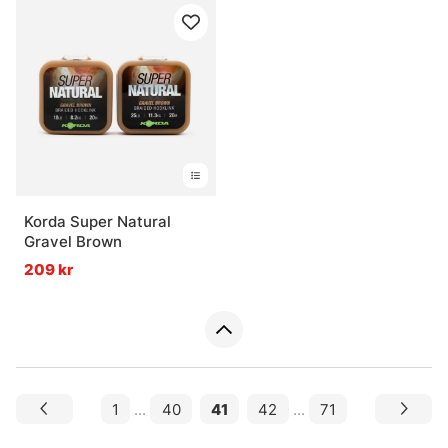
Korda Super Natural
Gravel Brown
209 kr
1
...
40
41
42
...
71