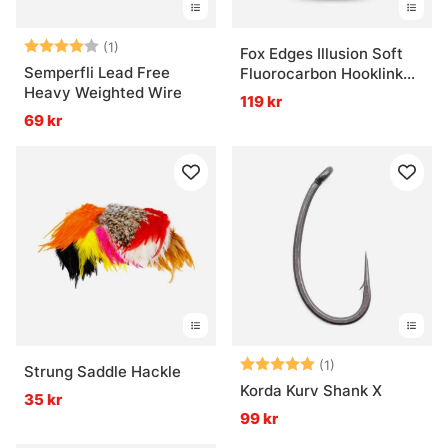
Betyg:
4.0 utav 5 stjärnor
(1)
Fox Edges Illusion Soft
Semperfli Lead Free
Fluorocarbon Hooklink
Heavy Weighted Wire
30m
119 kr
69 kr
Betyg:
5.0 utav 5 stjär
(1)
Strung Saddle Hackle
Korda Kurv Shank X
35 kr
99 kr