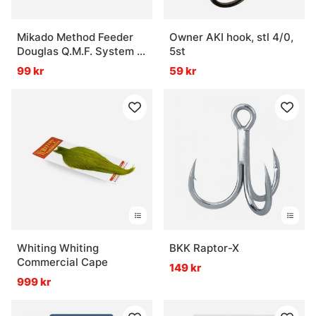
Mikado Method Feeder
Owner AKI hook, stl 4/0,
Douglas Q.M.F. System L
5st
Set
99 kr
59 kr
Whiting Whiting
BKK Raptor-X
Commercial Cape
149 kr
999 kr