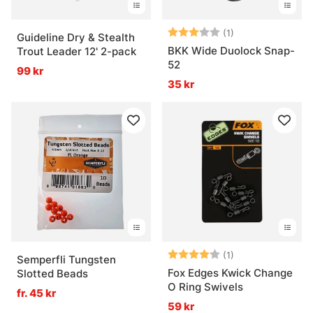
Betyg:
3.0 utav 5 stjär
(1)
Guideline Dry & Stealth
BKK Wide Duolock Snap-
Trout Leader 12' 2-pack
52
99 kr
35 kr
Betyg:
4.0 utav 5 stjär
(1)
Semperfli Tungsten
Fox Edges Kwick Change
Slotted Beads
O Ring Swivels
fr. 45 kr
59 kr