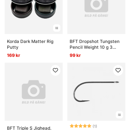
Vad är stingers och när används de?
Korda Dark Matter Rig
BFT Dropshot Tungsten
Putty
Pencil Weight 10 g 3
st/fp
169 kr
99 kr
Betyg:
5.0 utav 5 stjär
(1)
BFT Triple S Jighead,