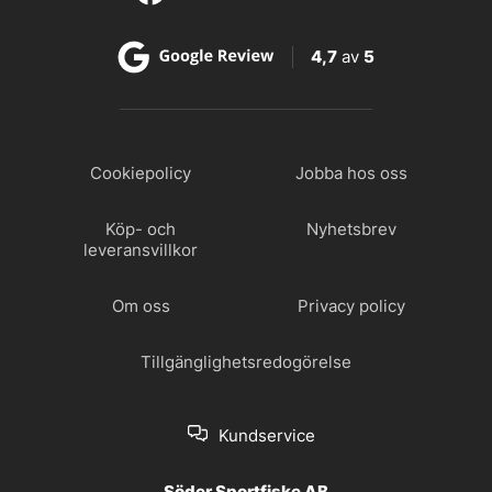
4,7
av
5
Cookiepolicy
Jobba hos oss
Köp- och
Nyhetsbrev
leveransvillkor
Om oss
Privacy policy
Tillgänglighetsredogörelse
Kundservice
Söder Sportfiske AB