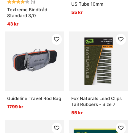
Betyg:
4.0 utav 5 stjärnor
(1)
US Tube 10mm
Textreme Bindtråd
55 kr
Standard 3/0
43 kr
Guideline Travel Rod Bag
Fox Naturals Lead Clips
Tail Rubbers - Size 7
1799 kr
55 kr