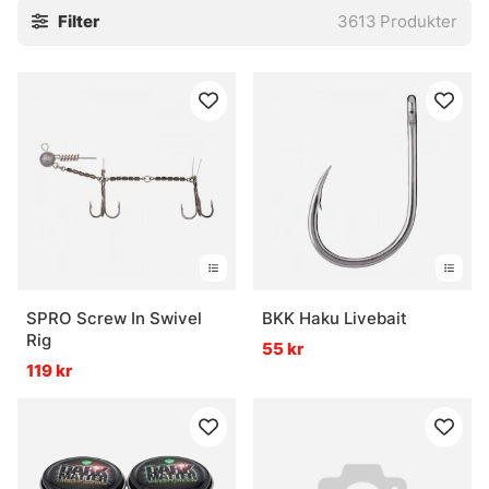
Filter
3613
Produkter
stingers och tafsar. Små saker, javisst. Men ofta är det just
de där små bitarna som gör att allt faller på plats, eller inte
alls.
Utforska gärna de viktigaste underkategorierna:
» Krok
» Flugbindningsmaterial
» Tafsar
Vanliga frågor om krok och småplock
Vad är krok och småplock?
SPRO Screw In Swivel
BKK Haku Livebait
Rig
55 kr
119 kr
Vad används tafsar till?
Vad är flugbindningsmaterial?