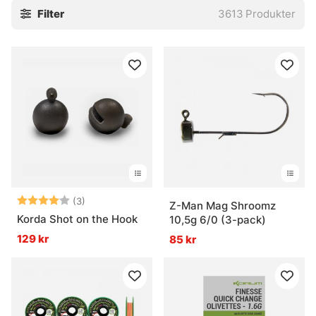
Filter
3613
Produkter
stingers och tafsar. Små saker, javisst. Men ofta är det just
de där små bitarna som gör att allt faller på plats, eller inte
alls.
Utforska gärna de viktigaste underkategorierna:
» Krok
» Flugbindningsmaterial
» Tafsar
Vanliga frågor om krok och småplock
Vad är krok och småplock?
Betyg:
4.0 utav 5 stjärnor
(3)
Z-Man Mag Shroomz
Korda Shot on the Hook
10,5g 6/0 (3-pack)
129 kr
85 kr
Vad används tafsar till?
Vad är flugbindningsmaterial?