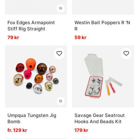
Fox Edges Armapoint
Westin Bait Poppers R 'N
Stiff Rig Straight
R
79 kr
59 kr
Umpqua Tungsten Jig
Savage Gear Seatrout
Bomb
Hooks And Beads Kit
fr. 129 kr
179 kr