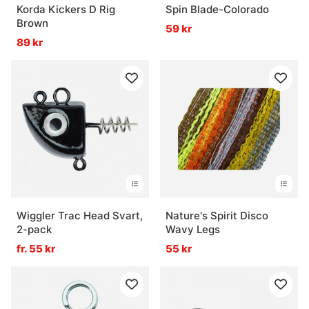
Korda Kickers D Rig
Spin Blade-Colorado
Brown
59 kr
89 kr
Wiggler Trac Head Svart,
Nature's Spirit Disco
2-pack
Wavy Legs
fr. 55 kr
55 kr