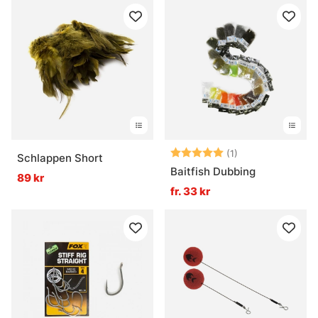
Betyg:
5.0 utav 5 stjär
(1)
Schlappen Short
Baitfish Dubbing
89 kr
fr. 33 kr