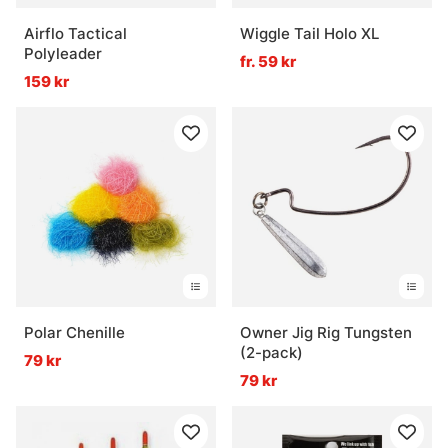
Airflo Tactical
Wiggle Tail Holo XL
Polyleader
fr. 59 kr
159 kr
Polar Chenille
Owner Jig Rig Tungsten
(2-pack)
79 kr
79 kr