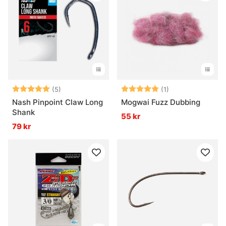
Betyg:
5.0 utav 5 stjärnor
Betyg:
5.0 utav 5 stjär
(5)
(1)
Nash Pinpoint Claw Long
Mogwai Fuzz Dubbing
Shank
55 kr
79 kr