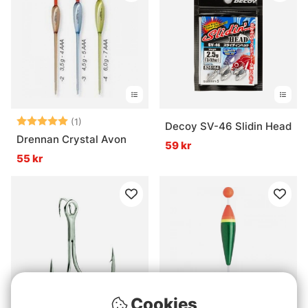
Betyg:
5.0 utav 5 stjärnor
(1)
Decoy SV-46 Slidin Head
Drennan Crystal Avon
59 kr
55 kr
Cookies