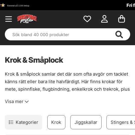
Fri frakt över 699 kr!
Krok & Småplock
Krok & småplock samlar det där som ofta avgör om tacklet
känns rätt eller bara lite halvfärdigt. Här finns krokar för
mete, spinnfiske, flugbindning, enkelkrok och trekrok, plus
smådelar som gör riggen renare, starkare och mer följsam
Visa mer
när det väl gäller. En bra krok sitter inte bara fast. Den
passar fisket, betet och situationen.
Sortimentet är brett nog för att täcka många metoder, men
Kategorier
Krok
Jiggskallar
Stingers & 
ändå lätt att sortera i huvudet. För den som bygger egna
lösningar finns också prylar som förtyngning, wirelås,