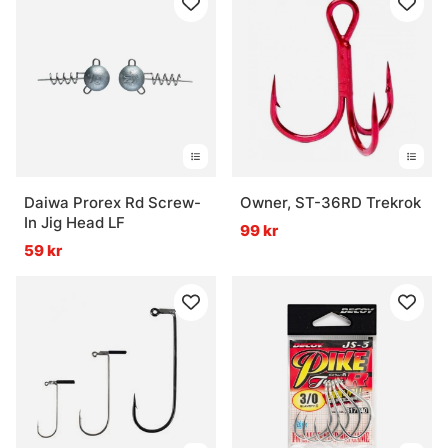
Daiwa Prorex Rd Screw-
Owner, ST-36RD Trekrok
In Jig Head LF
99 kr
59 kr