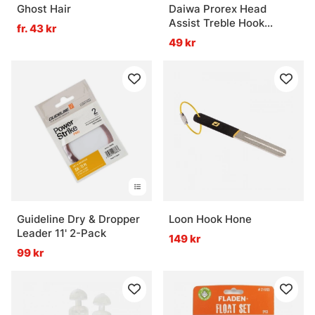
Ghost Hair
Daiwa Prorex Head
Assist Treble Hook
fr. 43 kr
Swiveled
49 kr
Guideline Dry & Dropper
Loon Hook Hone
Leader 11' 2-Pack
149 kr
99 kr