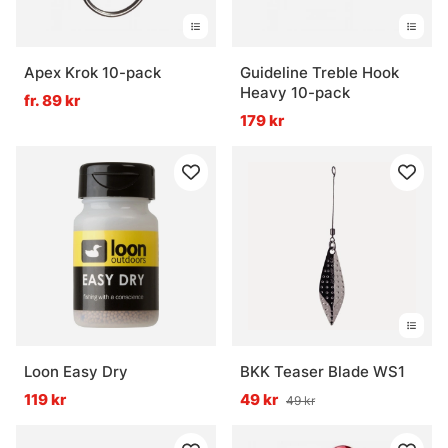
Apex Krok 10-pack
Guideline Treble Hook
Heavy 10-pack
fr. 89 kr
179 kr
Loon Easy Dry
BKK Teaser Blade WS1
119 kr
49 kr
49 kr