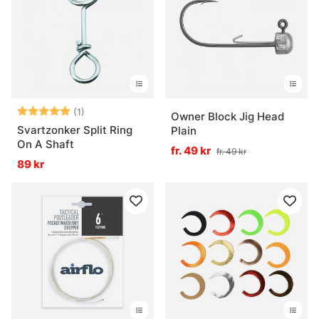
Betyg:
5.0 utav 5 stjärnor
(1)
Owner Block Jig Head
Svartzonker Split Ring
Plain
On A Shaft
fr. 49 kr
fr. 49 kr
89 kr