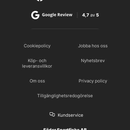
4,7
av
5
Cookiepolicy
Jobba hos oss
Köp- och
Nyhetsbrev
leveransvillkor
Om oss
Privacy policy
Tillgänglighetsredogörelse
Kundservice
Söder Sportfiske AB