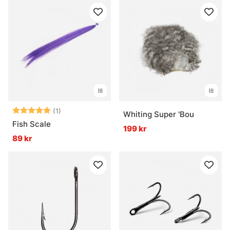
Betyg:
5.0 utav 5 stjärnor
(1)
Whiting Super 'Bou
Fish Scale
199 kr
89 kr