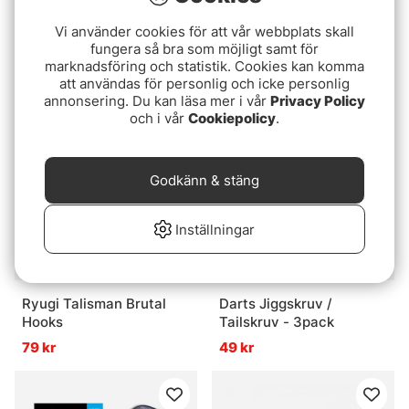
Gamakatsu Treble
Sensas Pike Float (2pcs)
Vi använder cookies för att vår webbplats skall
Twinex
fungera så bra som möjligt samt för
55 kr
marknadsföring och statistik. Cookies kan komma
179 kr
att användas för personlig och icke personlig
annonsering. Du kan läsa mer i vår
Privacy Policy
och i vår
Cookiepolicy
.
Godkänn & stäng
Inställningar
Ryugi Talisman Brutal
Darts Jiggskruv /
Hooks
Tailskruv - 3pack
79 kr
49 kr