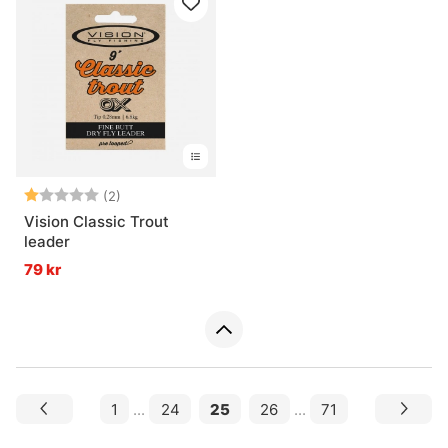
Betyg:
1.0 utav 5 stjärnor
(2)
Vision Classic Trout
leader
79 kr
1
...
24
25
26
...
71