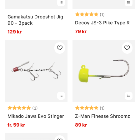
Betyg:
5.0 utav 5 stjär
(1)
Gamakatsu Dropshot Jig
Decoy JS-3 Pike Type R
90 - 3pack
79 kr
129 kr
Betyg:
5.0 utav 5 stjärnor
Betyg:
5.0 utav 5 stjär
(3)
(1)
Mikado Jaws Evo Stinger
Z-Man Finesse Shroomz
fr. 59 kr
89 kr