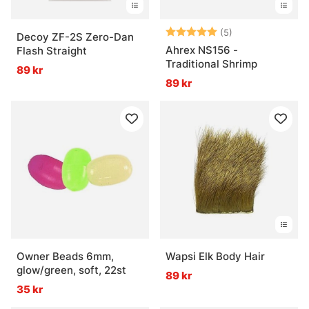
Betyg:
5.0 utav 5 stjär
(5)
Decoy ZF-2S Zero-Dan
Ahrex NS156 -
Flash Straight
Traditional Shrimp
89 kr
89 kr
Owner Beads 6mm,
Wapsi Elk Body Hair
glow/green, soft, 22st
89 kr
35 kr