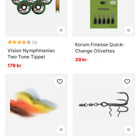
Vad är stingers och när används de?
Betyg:
4.0 utav 5 stjärnor
(1)
Korum Finesse Quick-
Vision Nymphmaniac
Change Olivettes
Two Tone Tippet
39 kr
179 kr