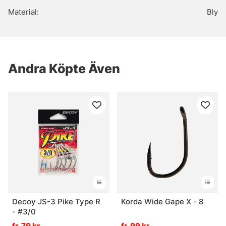
Material:
Bly
Andra Köpte Även
Decoy JS-3 Pike Type R
Korda Wide Gape X - 8
- #3/0
fr. 79 kr
fr. 99 kr