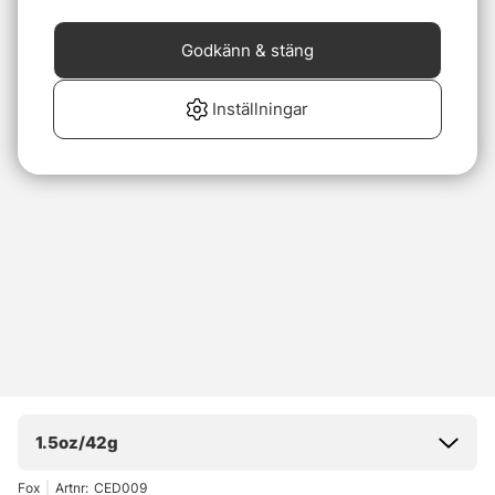
Godkänn & stäng
Inställningar
1.5oz/42g
Fox
|
Artnr:
CED009