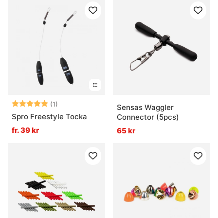
Betyg:
5.0 utav 5 stjärnor
(1)
Sensas Waggler
Spro Freestyle Tocka
Connector (5pcs)
fr. 39 kr
65 kr