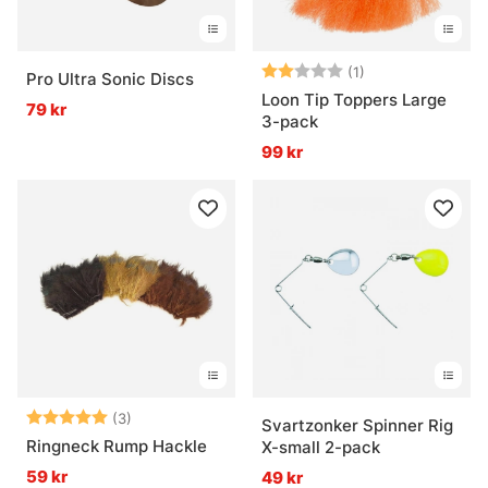
Betyg:
2.0 utav 5 stjär
(1)
Pro Ultra Sonic Discs
Loon Tip Toppers Large
79 kr
3-pack
99 kr
Betyg:
5.0 utav 5 stjärnor
(3)
Svartzonker Spinner Rig
Ringneck Rump Hackle
X-small 2-pack
59 kr
49 kr