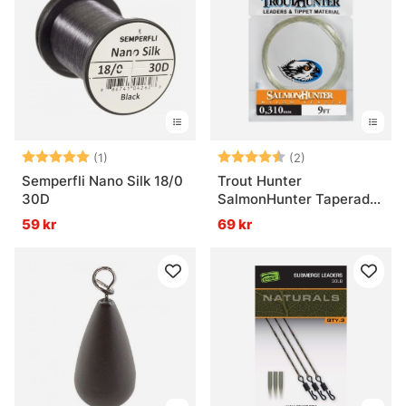
Betyg:
5.0 utav 5 stjärnor
Betyg:
4.5 utav 5 stjär
(1)
(2)
Semperfli Nano Silk 18/0
Trout Hunter
30D
SalmonHunter Taperad
Tafs 9ft
59 kr
69 kr