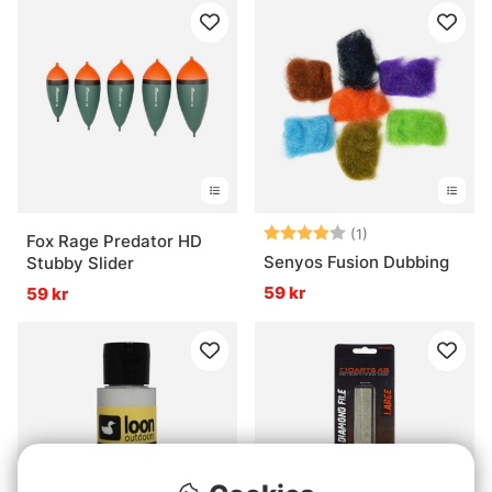
Betyg:
4.0 utav 5 stjär
(1)
Fox Rage Predator HD
Senyos Fusion Dubbing
Stubby Slider
59 kr
59 kr