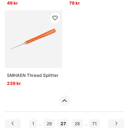
49 kr
79 kr
SMHAEN Thread Splitter
239 kr
1
...
26
27
28
...
71