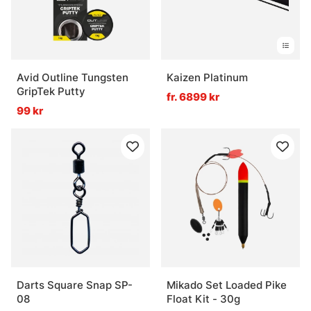
Avid Outline Tungsten
Kaizen Platinum
GripTek Putty
fr. 6899 kr
99 kr
Darts Square Snap SP-
Mikado Set Loaded Pike
08
Float Kit - 30g