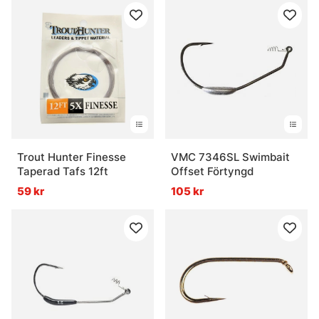
Trout Hunter Finesse
VMC 7346SL Swimbait
Taperad Tafs 12ft
Offset Förtyngd
59 kr
105 kr