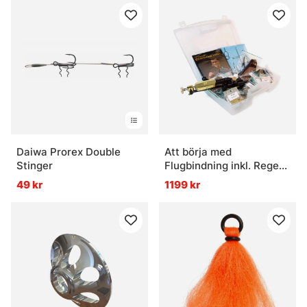
Daiwa Prorex Double
Att börja med
Stinger
Flugbindning inkl. Regent
bindstäd
49 kr
1199 kr