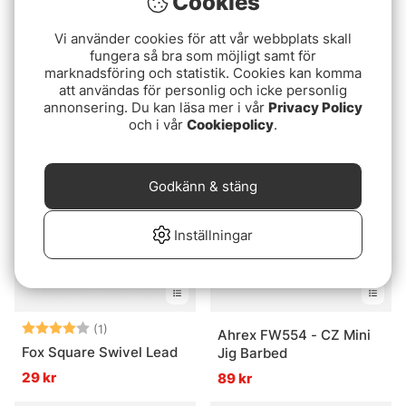
Cookies
Vi använder cookies för att vår webbplats skall
fungera så bra som möjligt samt för
Loon Line Speed
Darts Krokbryne Diamant
marknadsföring och statistik. Cookies kan komma
- Large
129 kr
att användas för personlig och icke personlig
179 kr
annonsering. Du kan läsa mer i vår
Privacy Policy
och i vår
Cookiepolicy
.
Godkänn & stäng
Inställningar
Betyg:
4.0 utav 5 stjärnor
(1)
Ahrex FW554 - CZ Mini
Fox Square Swivel Lead
Jig Barbed
29 kr
89 kr