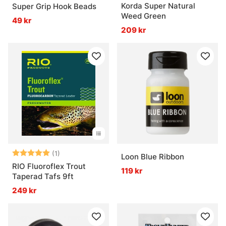
Korda Super Natural
Super Grip Hook Beads
Weed Green
49 kr
209 kr
Betyg:
5.0 utav 5 stjärnor
(1)
Loon Blue Ribbon
RIO Fluoroflex Trout
119 kr
Taperad Tafs 9ft
249 kr