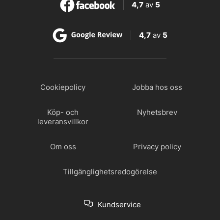
4,7
av
5
4,7
av
5
Cookiepolicy
Jobba hos oss
Köp- och
Nyhetsbrev
leveransvillkor
Om oss
Privacy policy
Tillgänglighetsredogörelse
Kundservice