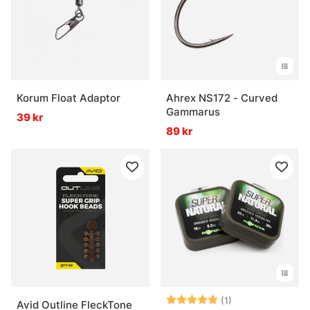
Vad är stingers och när används de?
Korum Float Adaptor
Ahrex NS172 - Curved
Gammarus
39 kr
89 kr
Betyg:
5.0 utav 5 stjär
(1)
Avid Outline FleckTone