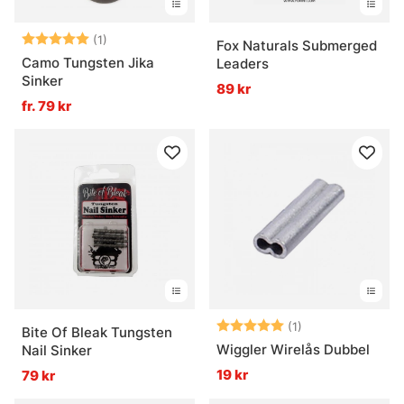
Betyg:
5.0 utav 5 stjärnor
(1)
Fox Naturals Submerged
Camo Tungsten Jika
Leaders
Sinker
89 kr
fr. 79 kr
Betyg:
5.0 utav 5 stjär
(1)
Bite Of Bleak Tungsten
Wiggler Wirelås Dubbel
Nail Sinker
19 kr
79 kr