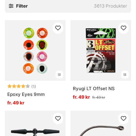
Filter
3613
Produkter
stingers och tafsar. Små saker, javisst. Men ofta är det just
de där små bitarna som gör att allt faller på plats, eller inte
alls.
Utforska gärna de viktigaste underkategorierna:
» Krok
» Flugbindningsmaterial
» Tafsar
Vanliga frågor om krok och småplock
Vad är krok och småplock?
Betyg:
4.0 utav 5 stjärnor
(1)
Ryugi LT Offset NS
Epoxy Eyes 9mm
fr. 49 kr
fr. 49 kr
fr. 49 kr
Vad används tafsar till?
Vad är flugbindningsmaterial?