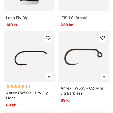
Loon Fly Dip
IFISH Skärpstål
149 kr
239 kr
Betyg:
5.0 utav 5 stjärnor
(1)
Ahrex FW555 - CZ Mini
Ahrex FW502 - Dry Fly
Jig Barbless
Light
89 kr
89 kr