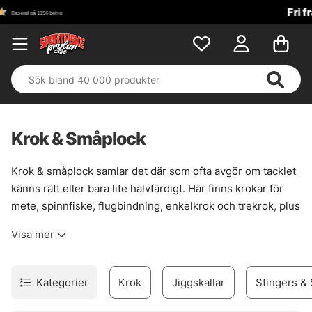
Fri frakt över 699 kr!
Krok & Småplock
Krok & småplock samlar det där som ofta avgör om tacklet
känns rätt eller bara lite halvfärdigt. Här finns krokar för
mete, spinnfiske, flugbindning, enkelkrok och trekrok, plus
smådelar som gör riggen renare, starkare och mer följsam
Visa mer
när det väl gäller. En bra krok sitter inte bara fast. Den
passar fisket, betet och situationen.
Sortimentet är brett nog för att täcka många metoder, men
Kategorier
Krok
Jiggskallar
Stingers & 
ändå lätt att sortera i huvudet. För den som bygger egna
lösningar finns också prylar som förtyngning, wirelås,