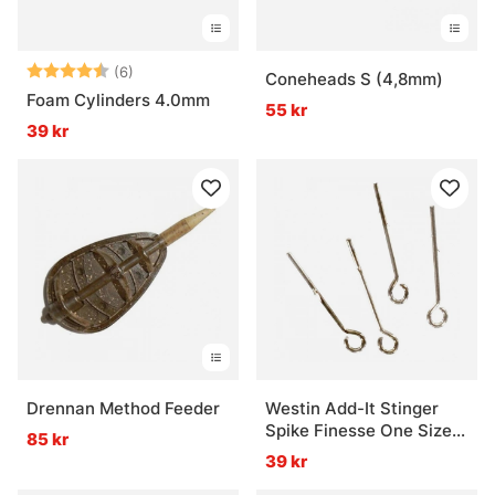
Betyg:
4.7 utav 5 stjärnor
(6)
Coneheads S (4,8mm)
Foam Cylinders 4.0mm
55 kr
39 kr
Drennan Method Feeder
Westin Add-It Stinger
Spike Finesse One Size
85 kr
(10-pack)
39 kr