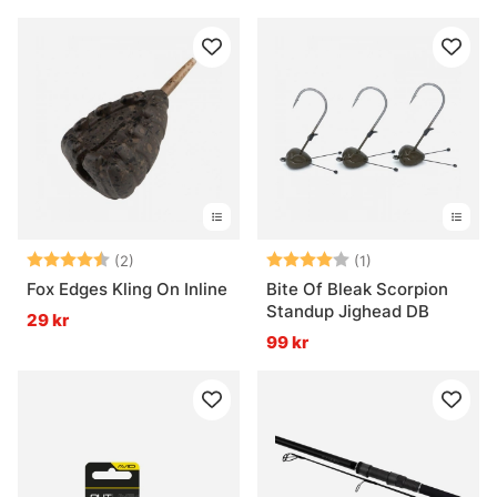
Betyg:
4.5 utav 5 stjärnor
Betyg:
4.0 utav 5 stjär
(2)
(1)
Fox Edges Kling On Inline
Bite Of Bleak Scorpion
Standup Jighead DB
29 kr
99 kr