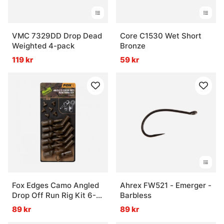
VMC 7329DD Drop Dead
Core C1530 Wet Short
Weighted 4-pack
Bronze
119 kr
59 kr
Fox Edges Camo Angled
Ahrex FW521 - Emerger -
Drop Off Run Rig Kit 6-
Barbless
pack
89 kr
89 kr