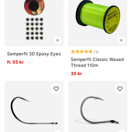
Betyg:
5.0 utav 5 stjär
(1)
Semperfli 3D Epoxy Eyes
Semperfli Classic Waxed
fr. 55 kr
Thread 110m
35 kr