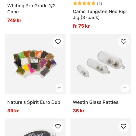
Betyg:
5.0 utav 5 stjär
(2)
Whiting Pro Grade 1/2
Camo Tungsten Ned Rig
Cape
Jig (3-pack)
749 kr
fr. 75 kr
Nature's Spirit Euro Dub
Westin Glass Rattles
39 kr
35 kr