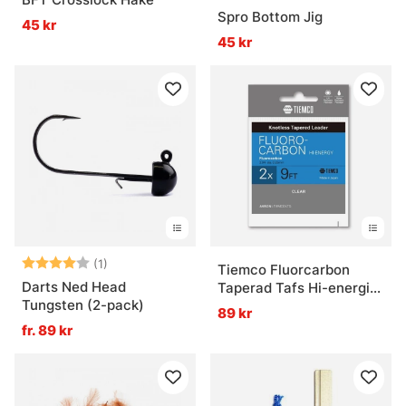
Spro Bottom Jig
45 kr
45 kr
Betyg:
4.0 utav 5 stjärnor
(1)
Tiemco Fluorcarbon
Darts Ned Head
Taperad Tafs Hi-energi
Tungsten (2-pack)
9ft
89 kr
fr. 89 kr