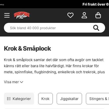
Fri frakt över 699 kr!
Krok & Småplock
Krok & småplock samlar det där som ofta avgör om tacklet
känns rätt eller bara lite halvfärdigt. Här finns krokar för
mete, spinnfiske, flugbindning, enkelkrok och trekrok, plus
smådelar som gör riggen renare, starkare och mer följsam
Visa mer
när det väl gäller. En bra krok sitter inte bara fast. Den
passar fisket, betet och situationen.
Sortimentet är brett nog för att täcka många metoder, men
Kategorier
Krok
Jiggskallar
Stingers & 
ändå lätt att sortera i huvudet. För den som bygger egna
lösningar finns också prylar som förtyngning, wirelås,