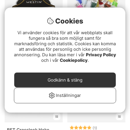
Cookies
Vi använder cookies för att vår webbplats skall
fungera så bra som möjligt samt för
Westin W6 ST3
Ripple Ice Fiber
marknadsföring och statistik. Cookies kan komma
Flourocarbon 35m
att användas för personlig och icke personlig
79 kr
annonsering. Du kan läsa mer i vår
Privacy Policy
fr. 239 kr
och i vår
Cookiepolicy
.
Godkänn & stäng
Inställningar
Betyg:
5.0 utav 5 stjär
(1)
BFT Crosslock Hake