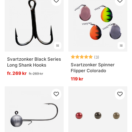
Betyg:
5.0 utav 5 stjär
(3)
Svartzonker Black Series
Svartzonker Spinner
Long Shank Hooks
Flipper Colorado
fr. 269 kr
fr. 269 kr
119 kr