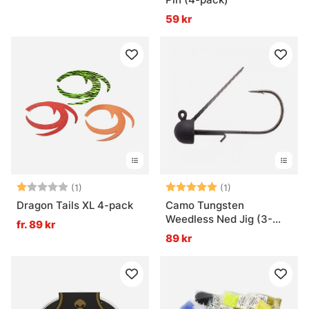
59 kr
Betyg:
1.0 utav 5 stjärnor
Betyg:
5.0 utav 5 stjär
(1)
(1)
Dragon Tails XL 4-pack
Camo Tungsten
Weedless Ned Jig (3-
fr. 89 kr
pack)
89 kr