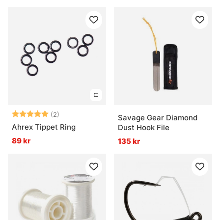
Betyg:
5.0 utav 5 stjärnor
(2)
Savage Gear Diamond
Ahrex Tippet Ring
Dust Hook File
89 kr
135 kr