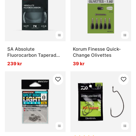
Vad är stingers och när används de?
SA Absolute
Korum Finesse Quick-
Fluorocarbon Taperad
Change Olivettes
Tafs 9'
239 kr
39 kr