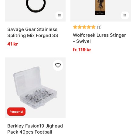
Betyg:
5.0 utav 5 stjär
(1)
Savage Gear Stainless
Wolfcreek Lures Stinger
Splitring Mix Forged SS
- Swivel
41 kr
fr. 119 kr
Pangpris!
Berkley Fusion19 Jighead
Pack 40pcs Football