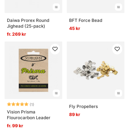
Daiwa Prorex Round
BFT Force Bead
Jighead (25-pack)
45 kr
fr. 269 kr
Betyg:
5.0 utav 5 stjärnor
(1)
Fly Propellers
Vision Prisma
89 kr
Flourocarbon Leader
fr. 99 kr