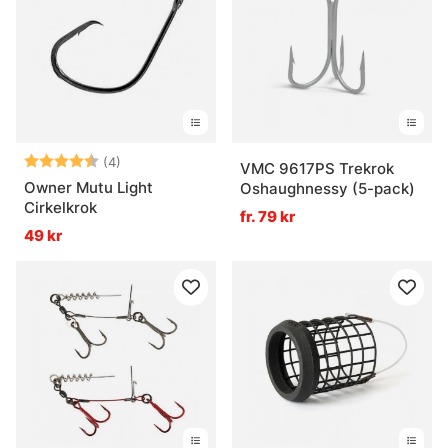
Betyg:
4.8 utav 5 stjärnor
(4)
VMC 9617PS Trekrok
Owner Mutu Light
Oshaughnessy (5-pack)
Cirkelkrok
fr. 79 kr
49 kr