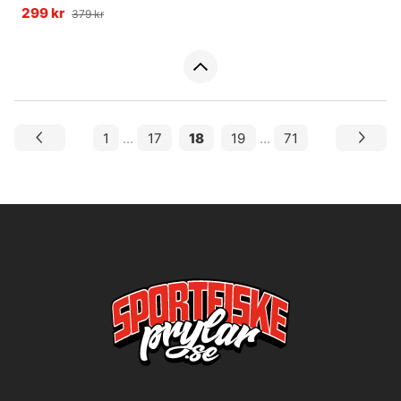
299 kr
379 kr
1
...
17
18
19
...
71