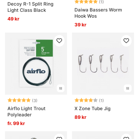
Betyg:
5.0 utav 5 stjär
(1)
Decoy R-1 Split Ring
Daiwa Bassers Worm
Light Class Black
Hook Wos
49 kr
39 kr
Betyg:
5.0 utav 5 stjärnor
Betyg:
4.0 utav 5 stjär
(3)
(1)
Airflo Light Trout
X Zone Tube Jig
Polyleader
89 kr
fr. 99 kr