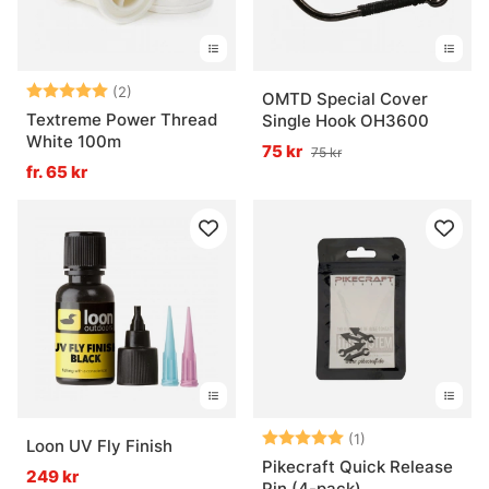
Betyg:
5.0 utav 5 stjärnor
(2)
OMTD Special Cover
Textreme Power Thread
Single Hook OH3600
White 100m
75 kr
75 kr
fr. 65 kr
Betyg:
5.0 utav 5 stjär
(1)
Loon UV Fly Finish
Pikecraft Quick Release
249 kr
Pin (4-pack)