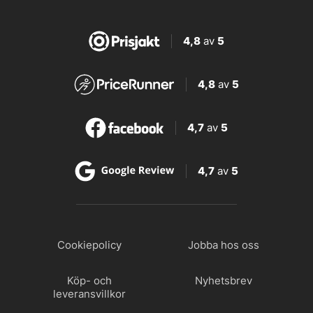
4,8
av
5
4,8
av
5
4,7
av
5
4,7
av
5
Cookiepolicy
Jobba hos oss
Köp- och
Nyhetsbrev
leveransvillkor