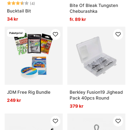
Betyg:
3.3 utav 5 stjärnor
(4)
Bite Of Bleak Tungsten
Bucktail Bit
Cheburashka
34 kr
fr. 89 kr
Paketpris!
JDM Free Rig Bundle
Berkley Fusion19 Jighead
Pack 40pcs Round
249 kr
379 kr