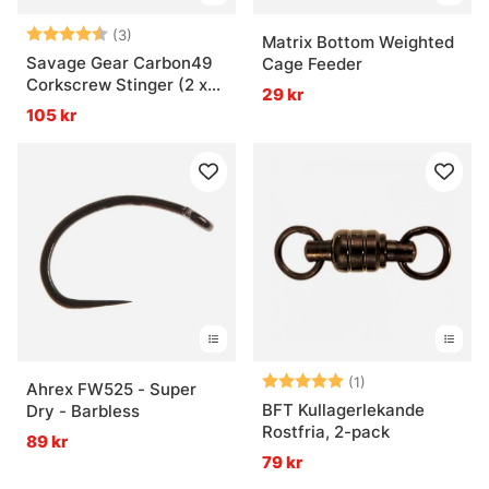
Betyg:
4.3 utav 5 stjärnor
(3)
Matrix Bottom Weighted
Savage Gear Carbon49
Cage Feeder
Corkscrew Stinger (2 x
29 kr
treble) 2-pack
105 kr
Betyg:
5.0 utav 5 stjär
(1)
Ahrex FW525 - Super
BFT Kullagerlekande
Dry - Barbless
Rostfria, 2-pack
89 kr
79 kr