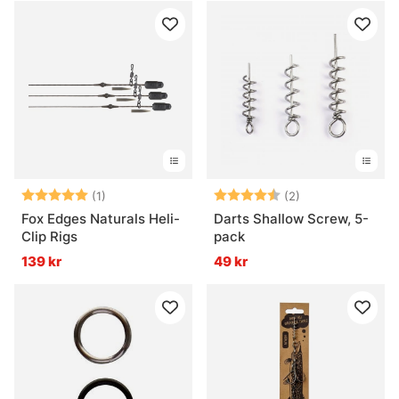
Betyg:
5.0 utav 5 stjärnor
Betyg:
4.5 utav 5 stjär
(1)
(2)
Fox Edges Naturals Heli-
Darts Shallow Screw, 5-
Clip Rigs
pack
139 kr
49 kr