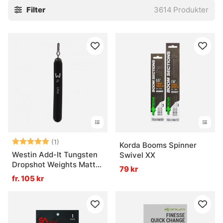
Filter
3614
Produkter
stingers och tafsar. Små saker, javisst. Men ofta är det just
de där små bitarna som gör att allt faller på plats, eller inte
alls.
Utforska gärna de viktigaste underkategorierna:
» Krok
» Flugbindningsmaterial
» Tafsar
Vanliga frågor om krok och småplock
Vad är krok och småplock?
Betyg:
5.0 utav 5 stjärnor
(1)
Korda Booms Spinner
Westin Add-It Tungsten
Swivel XX
Dropshot Weights Matte
79 kr
Vad används tafsar till?
Black
fr. 105 kr
Vad är flugbindningsmaterial?