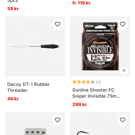
3pcs
fr. 119 kr
59 kr
Betyg:
4.0 utav 5 stjär
(1)
Decoy DT-1 Rubber
Sunline Shooter FC
Threader
Sniper Invisible 75m
49 kr
Multi Color
299 kr