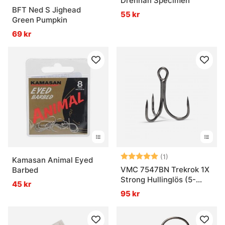
Drennan Specimen
BFT Ned S Jighead
55 kr
Green Pumpkin
69 kr
Betyg:
5.0 utav 5 stjär
(1)
Kamasan Animal Eyed
VMC 7547BN Trekrok 1X
Barbed
Strong Hullinglös (5-
45 kr
pack)
95 kr