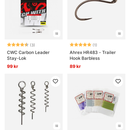
Vad är stingers och när används de?
Betyg:
4.3 utav 5 stjärnor
Betyg:
5.0 utav 5 stjär
(3)
(1)
CWC Carbon Leader
Ahrex HR483 - Trailer
Stay-Lok
Hook Barbless
99 kr
89 kr