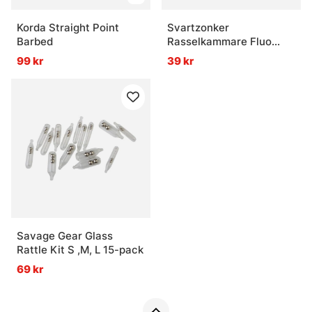
Korda Straight Point
Svartzonker
Barbed
Rasselkammare Fluo
Orange 5-Pack
99 kr
39 kr
Savage Gear Glass
Rattle Kit S ,M, L 15-pack
69 kr