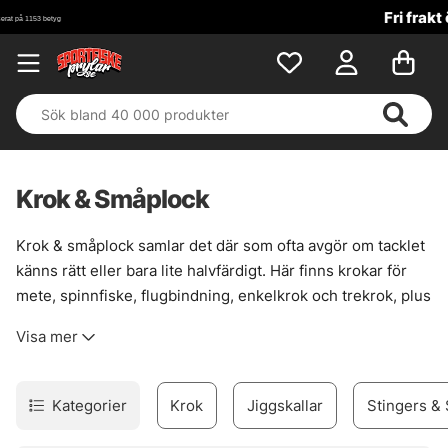
Fri frakt över 699 kr!
Krok & Småplock
Krok & småplock samlar det där som ofta avgör om tacklet
känns rätt eller bara lite halvfärdigt. Här finns krokar för
mete, spinnfiske, flugbindning, enkelkrok och trekrok, plus
smådelar som gör riggen renare, starkare och mer följsam
Visa mer
när det väl gäller. En bra krok sitter inte bara fast. Den
passar fisket, betet och situationen.
Sortimentet är brett nog för att täcka många metoder, men
Kategorier
Krok
Jiggskallar
Stingers & 
ändå lätt att sortera i huvudet. För den som bygger egna
lösningar finns också prylar som förtyngning, wirelås,