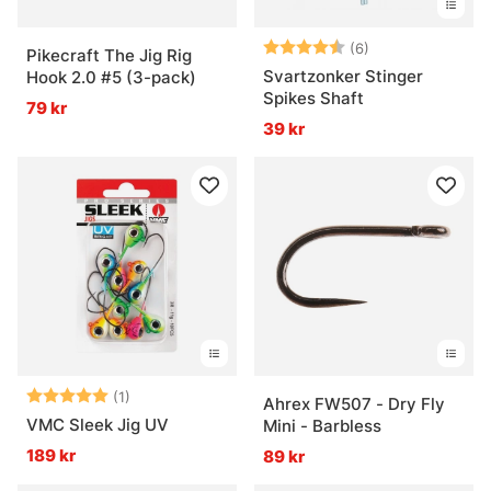
Betyg:
4.2 utav 5 stjär
(6)
Pikecraft The Jig Rig
Svartzonker Stinger
Hook 2.0 #5 (3-pack)
Spikes Shaft
79 kr
39 kr
Betyg:
5.0 utav 5 stjärnor
(1)
Ahrex FW507 - Dry Fly
VMC Sleek Jig UV
Mini - Barbless
189 kr
89 kr