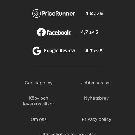
4,8
av
5
4,7
av
5
4,7
av
5
Cookiepolicy
Jobba hos oss
Köp- och
Nyhetsbrev
leveransvillkor
Om oss
Privacy policy
Tillgänglighetsredogörelse