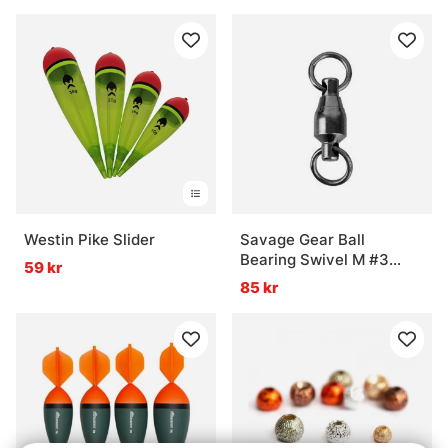
Westin Pike Slider
Savage Gear Ball
Bearing Swivel M #3
59 kr
34kg 8-pack
85 kr