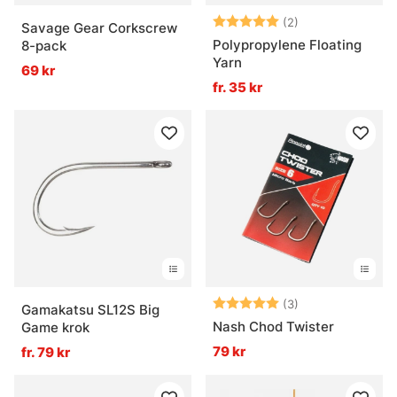
Betyg:
5.0 utav 5 stjär
(2)
Savage Gear Corkscrew
Polypropylene Floating
8-pack
Yarn
69 kr
fr. 35 kr
Betyg:
5.0 utav 5 stjär
(3)
Gamakatsu SL12S Big
Nash Chod Twister
Game krok
79 kr
fr. 79 kr