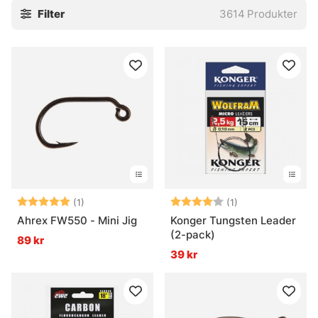
Filter
3614
Produkter
stingers och tafsar. Små saker, javisst. Men ofta är det just
de där små bitarna som gör att allt faller på plats, eller inte
alls.
Utforska gärna de viktigaste underkategorierna:
» Krok
» Flugbindningsmaterial
» Tafsar
Vanliga frågor om krok och småplock
Vad är krok och småplock?
Betyg:
5.0 utav 5 stjärnor
Betyg:
4.0 utav 5 stjär
(1)
(1)
Ahrex FW550 - Mini Jig
Konger Tungsten Leader
(2-pack)
89 kr
Vad används tafsar till?
39 kr
Vad är flugbindningsmaterial?