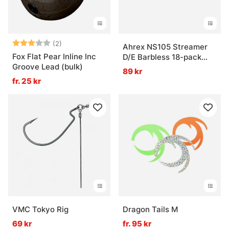
Betyg:
3.0 utav 5 stjärnor
(2)
Ahrex NS105 Streamer
Fox Flat Pear Inline Inc
D/E Barbless 18-pack
Groove Lead (bulk)
Krok
89 kr
fr. 25 kr
VMC Tokyo Rig
Dragon Tails M
69 kr
fr. 95 kr