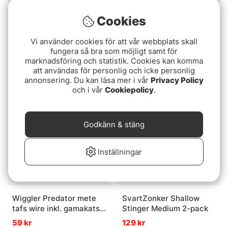
Cookies
Vi använder cookies för att vår webbplats skall
Fox Rage Predator HD
Gritty Tungsten Beads
fungera så bra som möjligt samt för
Dart Slider
fr. 59 kr
marknadsföring och statistik. Cookies kan komma
59 kr
att användas för personlig och icke personlig
annonsering. Du kan läsa mer i vår
Privacy Policy
och i vår
Cookiepolicy
.
Godkänn & stäng
Inställningar
Wiggler Predator mete
SvartZonker Shallow
tafs wire inkl. gamakatsu
Stinger Medium 2-pack
krok
59 kr
129 kr