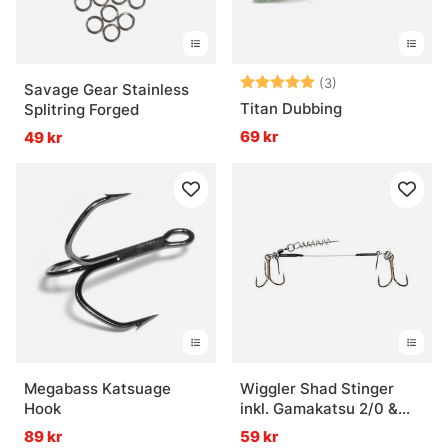
Betyg:
5.0 utav 5 stjär
(3)
Savage Gear Stainless
Titan Dubbing
Splitring Forged
69 kr
49 kr
Megabass Katsuage
Wiggler Shad Stinger
Hook
inkl. Gamakatsu 2/0 &
Shallow Skruv
89 kr
59 kr