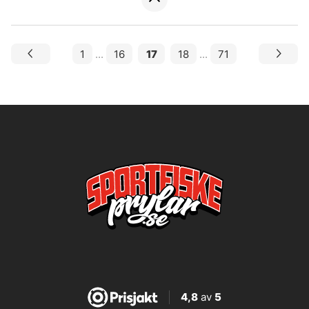
1
...
16
17
18
...
71
4,8
av
5