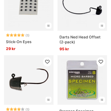
Betyg:
5.0 utav 5 stjärnor
(1)
Darts Ned Head Offset
Stick-On Eyes
(2-pack)
29 kr
95 kr
Betyg:
4.0 utav 5 stjärnor
(1)