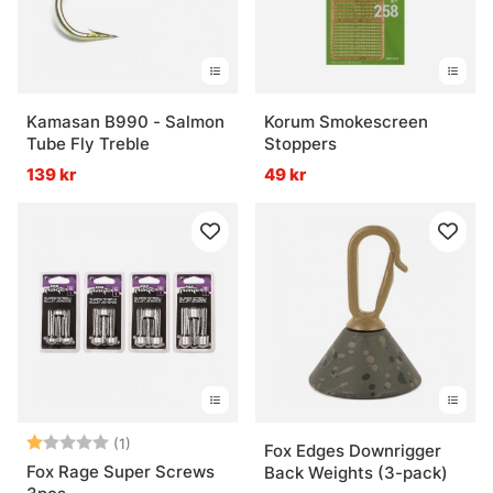
Kamasan B990 - Salmon
Korum Smokescreen
Tube Fly Treble
Stoppers
139 kr
49 kr
Betyg:
1.0 utav 5 stjärnor
(1)
Fox Edges Downrigger
Fox Rage Super Screws
Back Weights (3-pack)