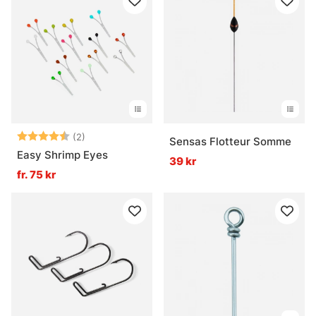
Betyg:
4.5 utav 5 stjärnor
(2)
Sensas Flotteur Somme
Easy Shrimp Eyes
39 kr
fr. 75 kr