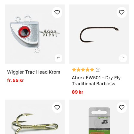
Betyg:
5.0 utav 5 stjär
(2)
Wiggler Trac Head Krom
Ahrex FW501 - Dry Fly
fr. 55 kr
Traditional Barbless
89 kr