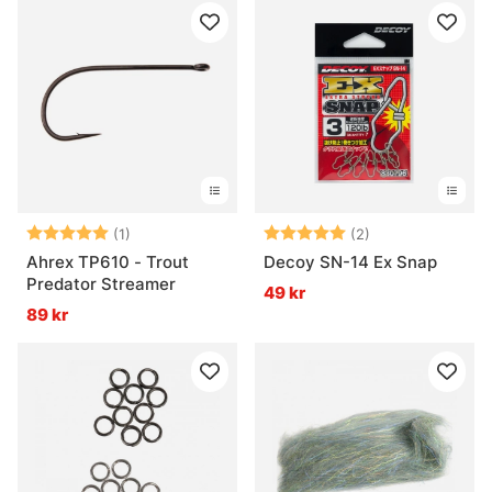
Betyg:
5.0 utav 5 stjärnor
Betyg:
5.0 utav 5 stjär
(1)
(2)
Ahrex TP610 - Trout
Decoy SN-14 Ex Snap
Predator Streamer
49 kr
89 kr