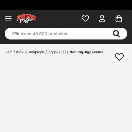
Hem
Krok & Småplock
Jiggskallar
Ned Rig Jiggskallar