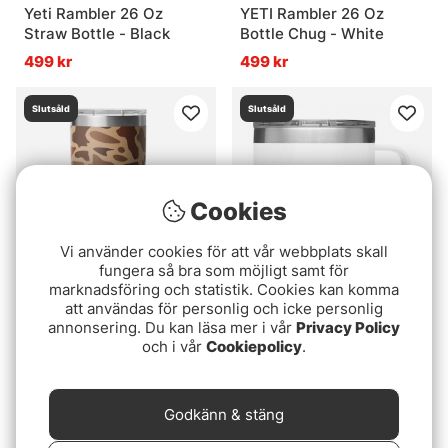
Yeti Rambler 26 Oz
YETI Rambler 26 Oz
Straw Bottle - Black
Bottle Chug - White
499 kr
499 kr
Slutsåld
Slutsåld
Cookies
Vi använder cookies för att vår webbplats skall
fungera så bra som möjligt samt för
marknadsföring och statistik. Cookies kan komma
att användas för personlig och icke personlig
Yeti Rambler 20 Oz
Yeti Rambler 14 Oz Mug -
annonsering. Du kan läsa mer i vår
Privacy Policy
Tumbler - Wetlands
White
och i vår
Cookiepolicy
.
Camo
389 kr
389 kr
Slutsåld
Slutsåld
Godkänn & stäng