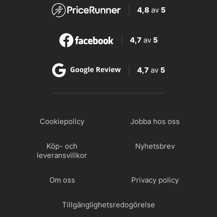
4,8
av
5
4,7
av
5
4,7
av
5
Cookiepolicy
Jobba hos oss
Köp- och
Nyhetsbrev
leveransvillkor
Om oss
Privacy policy
Tillgänglighetsredogörelse