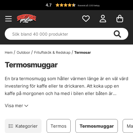
4.7
Baserat på 1153 betyg
Hem
Outdoor
Friluftskök & Redskap
Termosar
Termosmuggar
En bra termosmugg som håller värmen länge är en väl värd
investering för kaffe eller te drickaren. Att koka upp en
kaffe på morgonen och ha med i bilen eller båten är
ovärderlig för många. Med en bra termosmugg kan man
Visa mer
vara säker på att kaffet eller teet håller sig varmt länge. Ett
bra tips till sommaren är att en termosmugg fungerar även
utmärkt för att hålla dryck kall under längre fiskepass.
Kategorier
Termos
Termosmuggar
Ma