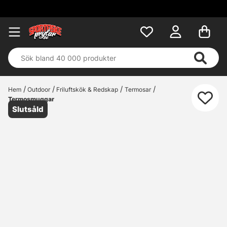
Hem
Outdoor
Friluftskök & Redskap
Termosar
Termosmuggar
Slutsåld