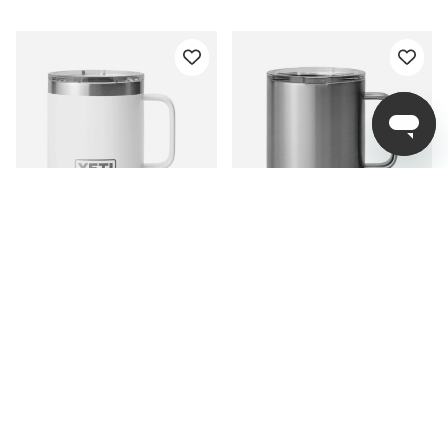
YETI Rambler 10 Oz Mug
Yeti Rambler 10 Oz Mug
White
Ceramic - Stainless
Steel
329 kr
389 kr