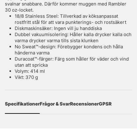
svalnar snabbare. Därför kommer muggen med Rambler
30 oz-locket.
18/8 Stainless Steel: Tillverkad av köksanpassat
rostfritt stål för att vara punkterings- och rostsäkert
Diskmaskinsäker: Ingen vill ju handdiska
Dubbel vakuumisolering: Håller kalla drycker kalla och
varma drycker varma tills sista klunken
No Sweat™-design: Förebygger kondens och hålla
händerna varma
Duracoat™-färger: Färg som håller för väder och vind
utan att spricka
Volym: 414 ml
Vikt: 370 g
Specifikationer
Frågor & Svar
Recensioner
GPSR