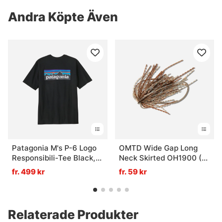
Andra Köpte Även
Patagonia M's P-6 Logo
OMTD Wide Gap Long
Responsibili-Tee Black,
Neck Skirted OH1900 (2-
M
pack) Brown Smoke
fr. 499 kr
fr. 59 kr
Magic - 1/0
Relaterade Produkter