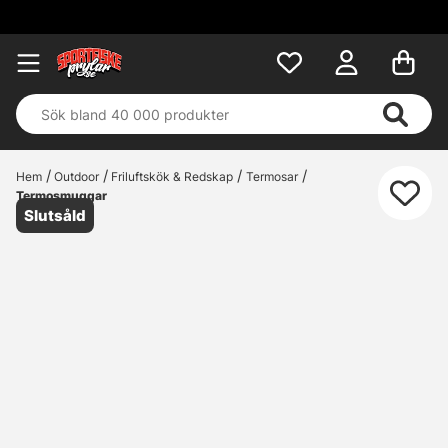
Hem
Outdoor
Friluftskök & Redskap
Termosar
Termosmuggar
Slutsåld