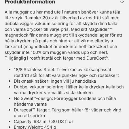
Produktinformation
Alla muggar du har med ute i naturen behöver kunna tåla
lite stryk. Rambler 20 oz är tillverkad av rostfritt stål med
dubbla väggar vakuumisolering för att skydda dina kalla
och varma drycker till varje pris. Med sitt MagSlider™
magnetlock får denna mugg ett till skyddande lager för att
hålla drycken på plats och hindrar att värme eller kyla
läcker ut (magnetlocket är dock inte helt läcksäkert och
skyddar inte 100% om muggen vänds upp och ner).
Tillgänglig i rostfritt stål och färger med DuraCoat™.
18/8 Stainless Steel: Tillverkad av köksanpassat
rostfritt stål för att vara punkterings- och rostsäkert
Diskmaskinsäker: Ingen vill ju handdiska
Dubbel vakuumisolering: Håller kalla drycker kalla och
varma drycker varma tills sista klunken
No Sweat™-design: Förebygger kondens och hålla
händerna varma
Duracoat™-färger: Färg som håller för väder och vind
utan att spricka
Capacity: 887 ml / 30 US fl oz
Empty Weight: 454 g