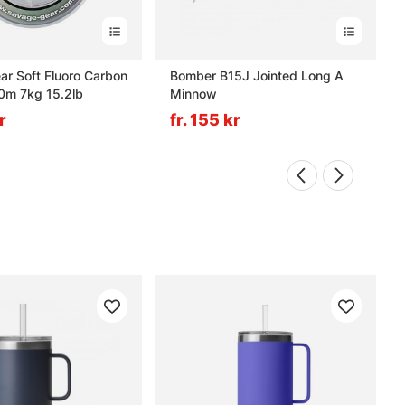
r Soft Fluoro Carbon
Bomber B15J Jointed Long A
m 7kg 15.2lb
Minnow
r
fr. 155 kr