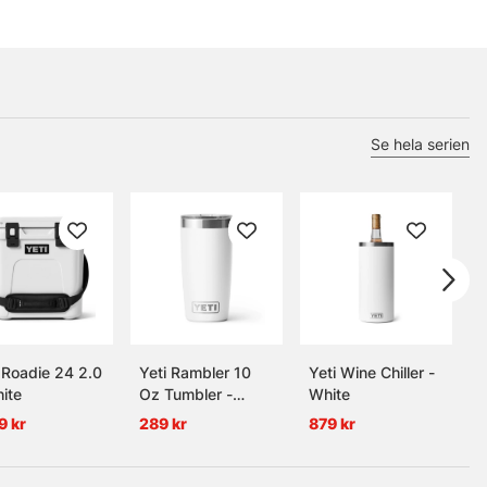
Se hela serien
 Roadie 24 2.0
Yeti Rambler 10
Yeti Wine Chiller -
Y
ite
Oz Tumbler -
White
W
White
9 kr
289 kr
879 kr
3