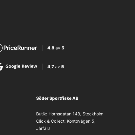
4,8
av
5
4,7
av
5
Söder Sportfiske AB
Butik:
Hornsgatan 148, Stockholm
Click & Collect:
Kontovägen 5,
Järfälla