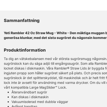
Sammanfattning
Yeti Rambler 42 Oz Straw Mug - White - Den mäktiga muggen b
generösa klunkar, med det sista sugröret du någonsin kommer
Produktinformation
Ta dig an vätskebalansen med vår största sugrörsmugg någonsin
sugrörslock kan du säga adjö till engångssugrör. Som alla Ramb
locket diskas i diskmaskin. Våra Rambler® Straw Lids är byggda fö
ingjuten propp som håller sugröret säkert på plats. Och precis s
sugrörslock är det splitterskyddat, tål maskindisk och är helt fritt
lock inte är avsett för användning med varma drycker. Om du vill n
vårt kompatibla Large MagSlider™ Lock.
Återanvändbart sugrör
Kan diskas i diskmaskin
Vakuumisolerad med dubbla väggar
Avlångt handtag