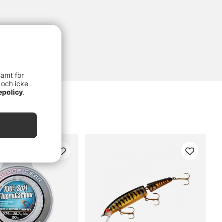
samt för
 och icke
epolicy
.