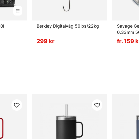
0l
Berkley Digitalvåg 50lbs/22kg
Savage Gea
0.33mm 50
299 kr
fr. 159 k