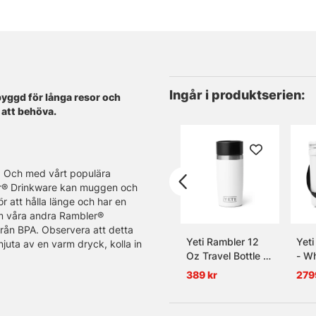
Ingår i produktserien:
yggd för långa resor och
 att behöva.
. Och med vårt populära
ler® Drinkware kan muggen och
r att hålla länge och har en
om våra andra Rambler®
 från BPA. Observera att detta
Yeti Rambler 12
Yeti
juta av en varm dryck, kolla in
Oz Travel Bottle -
- Wh
White
389 kr
279