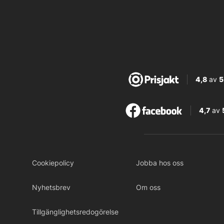
4,8
av
5
4,7
av
Cookiepolicy
Jobba hos oss
Nyhetsbrev
Om oss
Tillgänglighetsredogörelse