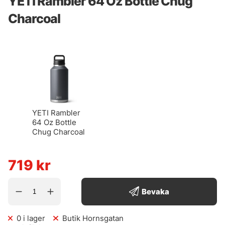
YETI Rambler 64 Oz Bottle Chug
Charcoal
YETI Rambler
64 Oz Bottle
Chug Charcoal
719
kr
Bevaka
0
i lager
Butik Hornsgatan