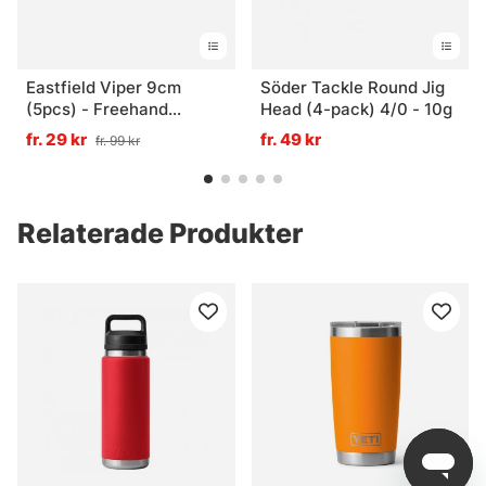
Eastfield Viper 9cm
Söder Tackle Round Jig
(5pcs) - Freehand
Head (4-pack) 4/0 - 10g
Firetiger UV
fr. 29 kr
fr. 49 kr
fr. 99 kr
Relaterade Produkter