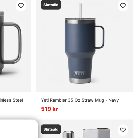
Slutsåld
nless Steel
Yeti Rambler 35 Oz Straw Mug - Navy
519 kr
Slutsåld