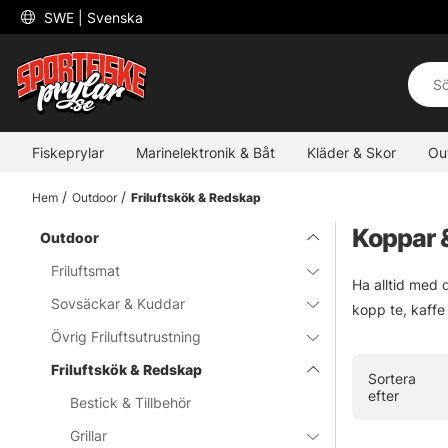
 SWE 
| Svenska
Fiskeprylar
Marinelektronik & Båt
Kläder & Skor
Ou
Hem
Outdoor
Friluftskök & Redskap
Koppar 
Outdoor
Friluftsmat
Ha alltid med 
Sovsäckar & Kuddar
kopp te, kaffe 
Övrig Friluftsutrustning
Friluftskök & Redskap
Sortera
efter
Bestick & Tillbehör
Grillar