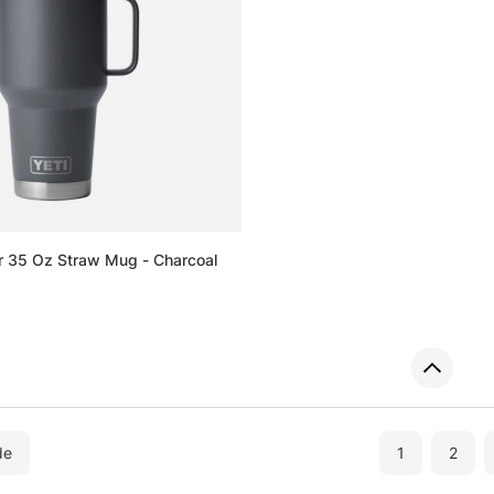
r 35 Oz Straw Mug - Charcoal
de
1
2