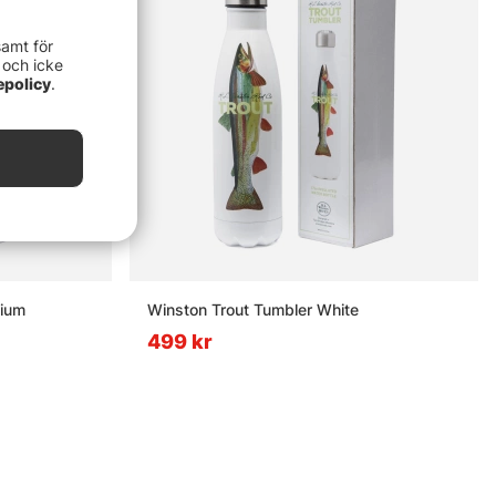
samt för
 och icke
epolicy
.
nium
Winston Trout Tumbler White
499 kr