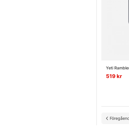
Yeti Ramble
519 kr
Föregåen