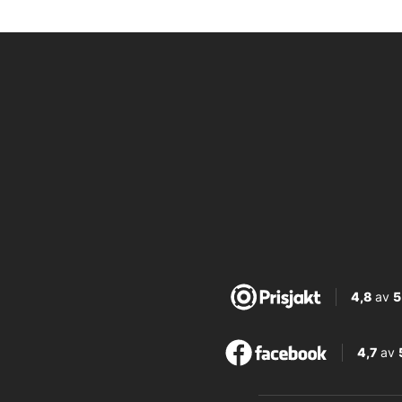
4,8
av
5
4,7
av