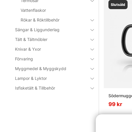
Termosar
Slutsåld
Vattenflaskor
Rökar & Röktillbehör
Sängar & Liggunderlag
Tält & Tältmöbler
Knivar & Yxor
Förvaring
Myggmedel & Myggskydd
Lampor & Lyktor
Isfisketält & Tillbehör
Södermugg
99 kr
Slutsåld