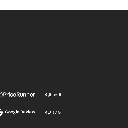
4,8
av
5
4,7
av
5