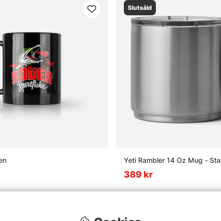
Slutsåld
en
Yeti Rambler 14 Oz Mug - Stai
389 kr
Slutsåld