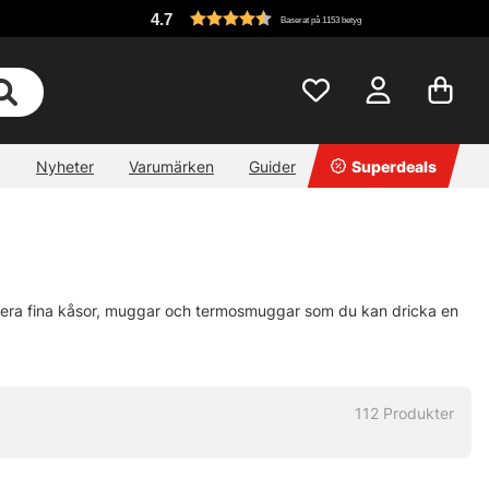
4.7
Baserat på 1153 betyg
Nyheter
Varumärken
Guider
Superdeals
r flera fina kåsor, muggar och termosmuggar som du kan dricka en
112
Produkter