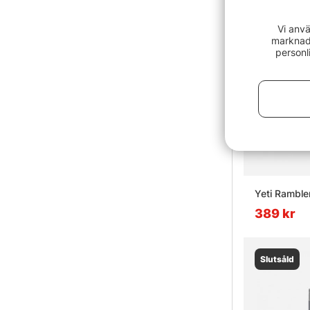
Vi anvä
marknads
personl
Yeti Ramble
389 kr
Slutsåld