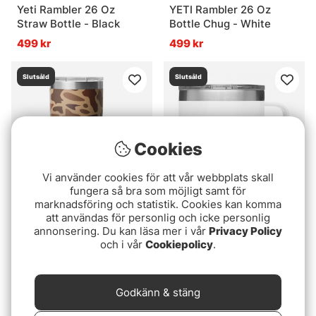
Yeti Rambler 26 Oz
YETI Rambler 26 Oz
Straw Bottle - Black
Bottle Chug - White
499 kr
499 kr
Slutsåld
Slutsåld
Cookies
Vi använder cookies för att vår webbplats skall
fungera så bra som möjligt samt för
marknadsföring och statistik. Cookies kan komma
att användas för personlig och icke personlig
Yeti Rambler 20 Oz
Yeti Rambler 14 Oz Mug -
annonsering. Du kan läsa mer i vår
Privacy Policy
Tumbler - Wetlands
White
och i vår
Cookiepolicy
.
Camo
389 kr
389 kr
Slutsåld
Slutsåld
Godkänn & stäng