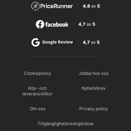
4,8
av
5
4,7
av
5
4,7
av
5
Cookiepolicy
Jobba hos oss
Köp- och
Nyhetsbrev
leveransvillkor
Om oss
Privacy policy
Tillgänglighetsredogörelse