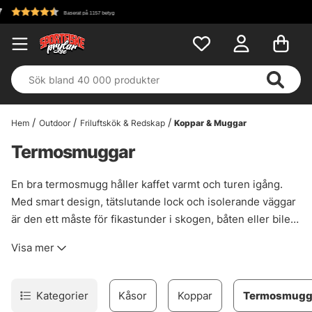
Fri frakt över 69
yg
Hem
Outdoor
Friluftskök & Redskap
Koppar & Muggar
Termosmuggar
En bra termosmugg håller kaffet varmt och turen igång.
Med smart design, tätslutande lock och isolerande väggar
är den ett måste för fikastunder i skogen, båten eller bilen.
Oavsett om du jagar, fiskar eller vandrar – en pålitlig mugg
Visa mer
gör pausen både enklare och skönare. Här hittar du
termosmuggar som tål tuffa tag och håller temperaturen i
timmar. Smidig att packa, lätt att använda – och alltid redo
Kategorier
Kåsor
Koppar
Termosmugg
när du behöver en värmande klunk.