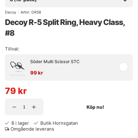
Decoy
|
Artnr:
DR58
Decoy R-5 Split Ring, Heavy Class,
#8
Tillval:
Söder Multi Scissor STC
99 kr
79
kr
Köp nu!
8
i lager
Butik Hornsgatan
Omgående leverans