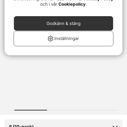
och i vår
Cookiepolicy
.
Godkänn & stäng
Inställningar
8 (10-pack)