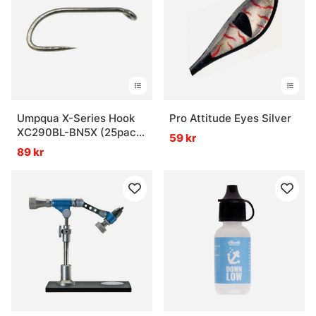
Umpqua X-Series Hook
Pro Attitude Eyes Silver
XC290BL-BN5X (25pack)
59 kr
Wet
89 kr