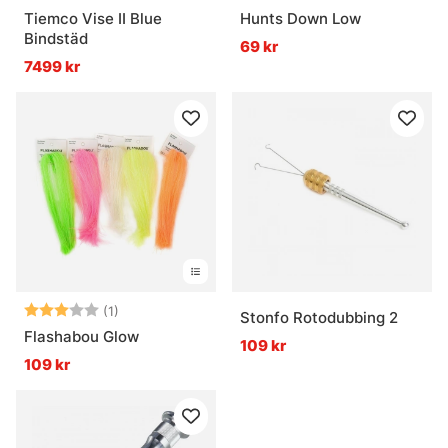
Tiemco Vise II Blue
Hunts Down Low
Bindstäd
69 kr
7499 kr
Betyg:
3.0 utav 5 stjärnor
(1)
Stonfo Rotodubbing 2
Flashabou Glow
109 kr
109 kr