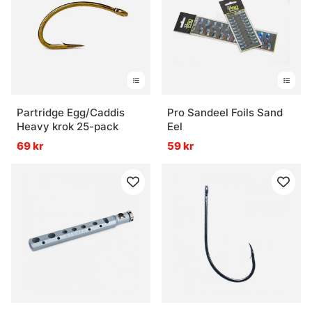
Vad behöver man för att börja binda flugor?
Hur väljer man rätt material?
Partridge Egg/Caddis
Pro Sandeel Foils Sand
Heavy krok 25-pack
Eel
69 kr
59 kr