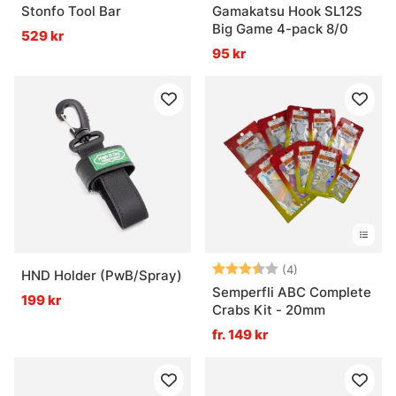
Stonfo Tool Bar
Gamakatsu Hook SL12S
Big Game 4-pack 8/0
529 kr
95 kr
Betyg:
3.5 utav 5 stjär
(4)
HND Holder (PwB/Spray)
Semperfli ABC Complete
199 kr
Crabs Kit - 20mm
fr. 149 kr