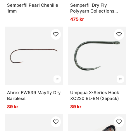
Semperfli Pearl Chenille
Semperfli Dry Fly
1mm
Polyyarn Collections
Caddis Collection
475 kr
Ahrex FW539 Mayfly Dry
Umpqua X-Series Hook
Barbless
XC220 BL-BN (25pack)
89 kr
89 kr