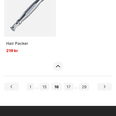
Hair Packer
219 kr
1
...
15
16
17
...
29