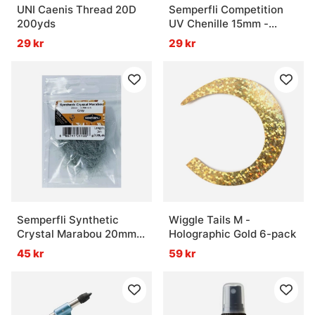
UNI Caenis Thread 20D
Semperfli Competition
200yds
UV Chenille 15mm -
Lemon Lime
29 kr
29 kr
Semperfli Synthetic
Wiggle Tails M -
Crystal Marabou 20mm -
Holographic Gold 6-pack
Dark Gray
45 kr
59 kr