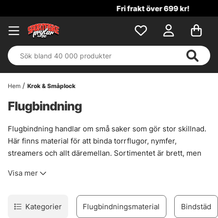
Fri frakt över 699 kr!
Hem
Krok & Småplock
Flugbindning
Flugbindning handlar om små saker som gör stor skillnad.
Här finns material för att binda torrflugor, nymfer,
streamers och allt däremellan. Sortimentet är brett, men
ändå sorterat så att det går att hitta rätt hår, fjäder, tråd,
Visa mer
kroppsmaterial eller krok utan att leta i blindo. Bara grejer
som håller ihop i verklig användning. Sånt som tål att
fiskas.
Kategorier
Flugbindningsmaterial
Bindstäd
Urvalet bygger på material som passar både den som