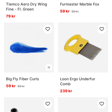
Tiemco Aero Dry Wing
Furmaster Marble Fox
Fine - Fl. Green
59 kr
59 kr
79 kr
Big Fly Fiber Curls
Loon Ergo Underfur
Comb
59 kr
59 kr
239 kr