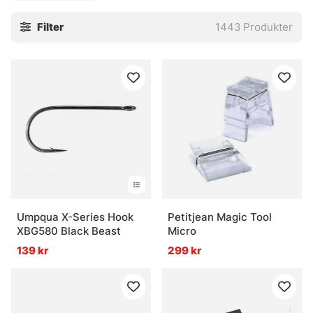
binder vid köksbordet och den som vill finputsa lådan inför
Filter
1443
Produkter
en lång säsong. Kända varumärken, stabil kvalitet och
delar som faktiskt fyller en uppgift vid städet. Välj efter
fiskesituation, mönster eller märke, och smalna av snabbt
när det behövs. Smidigt. Och rätt skönt.
Som underkategori hör flugbindningen hemma under
krokar och småplock. Gå tillbaka till huvudkategorin här:
» Krok & småplock
Vanliga frågor om flugbindning
Umpqua X-Series Hook
Petitjean Magic Tool
XBG580 Black Beast
Micro
Vad är flugbindning?
139 kr
299 kr
Vad är flugbindningsmaterial?