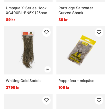
Umpqua X-Series Hook
Partridge Saltwater
XC400BL-BN5X (25pack)
Curved Shank
Jig60
89 kr
89 kr
Whiting Gold Saddle
Rapphöna - mixpåse
2799 kr
109 kr