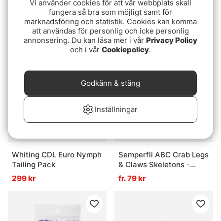
Vi använder cookies för att vår webbplats skall
Loon Ergo Bobbin
Renzetti Presentation
fungera så bra som möjligt samt för
4000 Cam Vise /
289 kr
marknadsföring och statistik. Cookies kan komma
Pedestal Base (Stem
att användas för personlig och icke personlig
8999 kr
Support Black)
annonsering. Du kan läsa mer i vår
Privacy Policy
och i vår
Cookiepolicy
.
Godkänn & stäng
Inställningar
Whiting CDL Euro Nymph
Semperfli ABC Crab Legs
Tailing Pack
& Claws Skeletons -
20mm
299 kr
fr. 79 kr