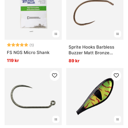
Betyg:
5.0 utav 5 stjärnor
(1)
Sprite Hooks Barbless
FS NGS Micro Shank
Buzzer Matt Bronze
S2100 25-pack
119 kr
89 kr