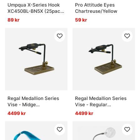
Umpqua X-Series Hook
Pro Attitude Eyes
XC450BL-BN5X (25pack)
Chartreuse/Yellow
WG Jig
89 kr
59 kr
Regal Medallion Series
Regal Medallion Series
Vise - Midge
Vise - Regular
Jaws/Bronze Traditional
Jaws/Bronze Traditional
4499 kr
4499 kr
Base
Base