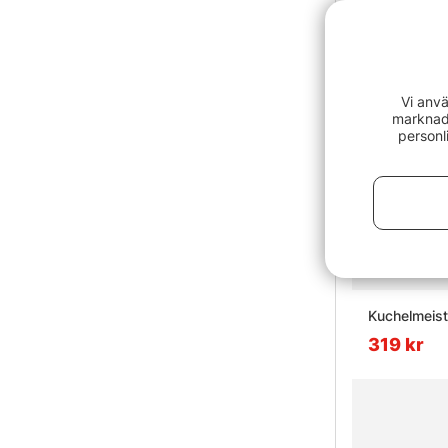
Vi anvä
marknads
personl
Kuchelmeist
319 kr