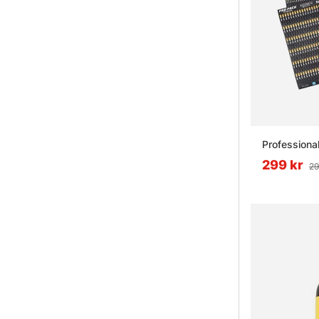
Professiona
299 kr
29