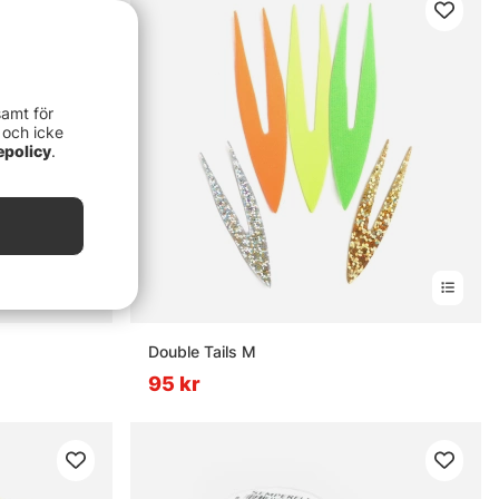
samt för
 och icke
epolicy
.
Double Tails M
95 kr