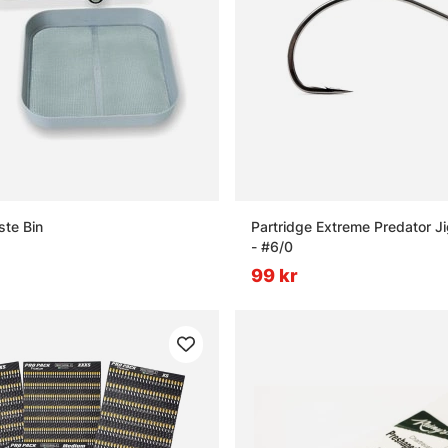
ste Bin
Partridge Extreme Predator J
- #6/0
99 kr