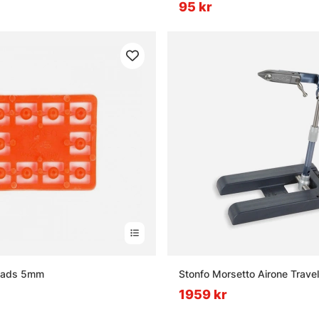
95 kr
beads 5mm
Stonfo Morsetto Airone Travel
1959 kr