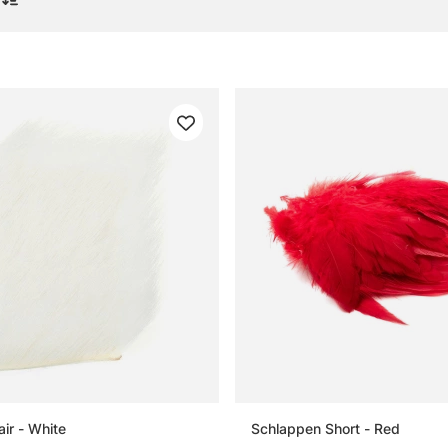
gor om flugbindning
lugbindning?
lugbindningsmaterial?
er man för att börja binda flugor?
r man rätt material?
ir - White
Schlappen Short - Red