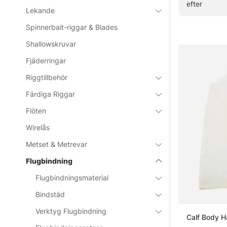
efter
Lekande
Spinnerbait-riggar & Blades
Vanliga frå
Shallowskruvar
Fjäderringar
Vad är f
Riggtillbehör
Färdiga Riggar
Vad är f
Flöten
Wirelås
Vad behöv
Metset & Metrevar
Flugbindning
Hur välje
Flugbindningsmaterial
Bindstäd
Verktyg Flugbindning
Calf Body Ha