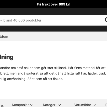
Fri frakt över 699 kr!
tdoor
dning
andlar om små saker som gör stor skillnad. Här finns material för att 
brett, men ändå sorterat så att det går att hitta rätt hår, fjäder, tråd,
erklig användning. Sånt som tål att fiskas.
 på material som passar både den som binder vid köksbordet och den
bil kvalitet och delar som faktiskt fyller en uppgift vid städet. Välj
idigt. Och rätt skönt.
Kampanjer
Kategori
Varumärke
P
ori hör flugbindningen hemma under krokar och småplock. Gå tillba