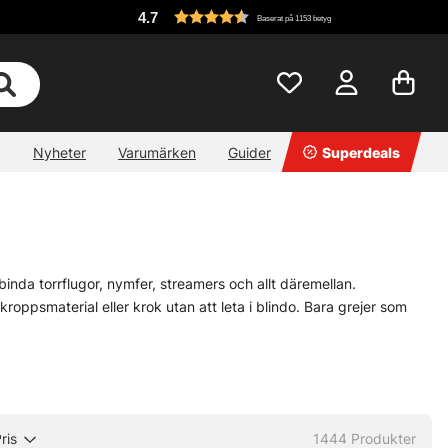
4.7
Baserat på 1153 betyg
Nyheter
Varumärken
Guider
Superdeals
binda torrflugor, nymfer, streamers och allt däremellan.
 kroppsmaterial eller krok utan att leta i blindo. Bara grejer som
 som vill finputsa lådan inför en lång säsong. Kända
 efter fiskesituation, mönster eller märke, och smalna av snabbt när
ris
1444
Produkter
ka till huvudkategorin här:
» Krok & småplock