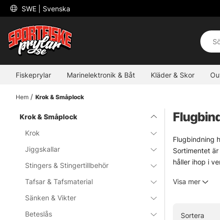
 SWE 
| Svenska
Fiskeprylar
Marinelektronik & Båt
Kläder & Skor
Ou
Hem
Krok & Småplock
Flugbin
Krok & Småplock
Krok
Flugbindning h
Jiggskallar
Sortimentet är 
håller ihop i v
Stingers & Stingertillbehör
Urvalet bygger
Tafsar & Tafsmaterial
Visa mer
varumärken, sta
det behövs. Sm
Sänken & Vikter
Beteslås
Sortera
Som underkateg