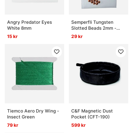
Angry Predator Eyes
Semperfli Tungsten
White 8mm
Slotted Beads 2mm -
Copper
15 kr
29 kr
Tiemco Aero Dry Wing -
C&F Magnetic Dust
Insect Green
Pocket (CFT-190)
79 kr
599 kr