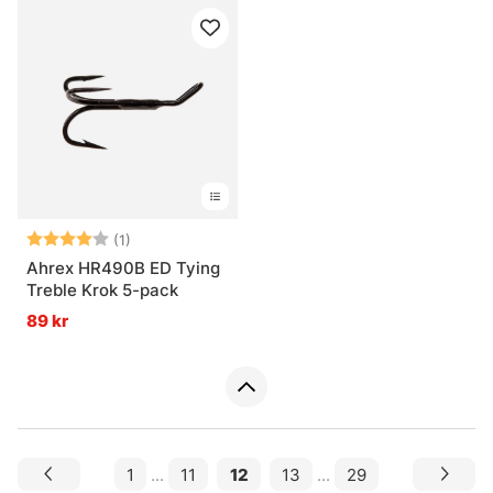
Betyg:
4.0 utav 5 stjärnor
(1)
Ahrex HR490B ED Tying
Treble Krok 5-pack
89 kr
1
...
11
12
13
...
29