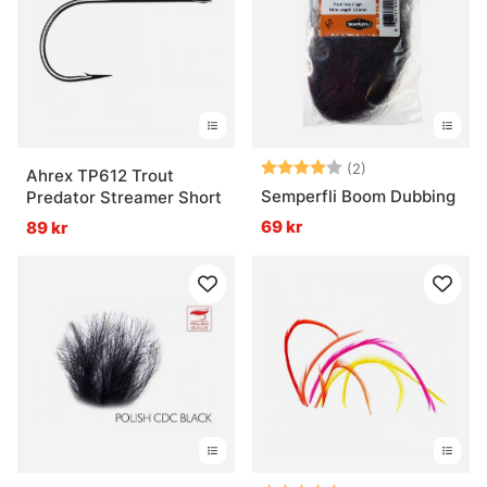
Vad behöver man för att börja binda flugor?
Hur väljer man rätt material?
Betyg:
4.0 utav 5 stjär
(2)
Ahrex TP612 Trout
Semperfli Boom Dubbing
Predator Streamer Short
69 kr
89 kr