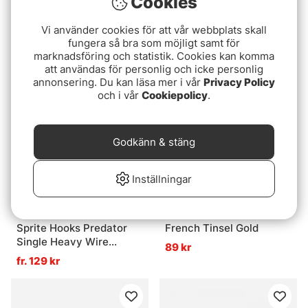
Cookies
Semperfli Silver Tinsel
SMHAEN Half Hitch Tool
Vi använder cookies för att vår webbplats skall
Fleck 15mm Large
329 kr
fungera så bra som möjligt samt för
fr. 39 kr
marknadsföring och statistik. Cookies kan komma
fr. 39 kr
att användas för personlig och icke personlig
annonsering. Du kan läsa mer i vår
Privacy Policy
och i vår
Cookiepolicy
.
Godkänn & stäng
Inställningar
Sprite Hooks Predator
French Tinsel Gold
Single Heavy Wire
89 kr
Bronze S1087 15-pack
fr. 129 kr