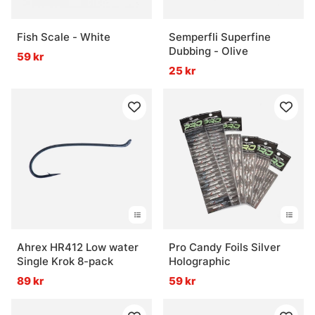
Fish Scale - White
Semperfli Superfine
Dubbing - Olive
59 kr
25 kr
Ahrex HR412 Low water
Pro Candy Foils Silver
Single Krok 8-pack
Holographic
89 kr
59 kr