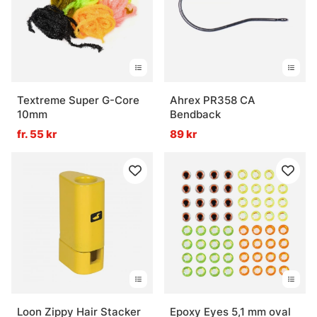
Textreme Super G-Core
Ahrex PR358 CA
10mm
Bendback
fr. 55 kr
89 kr
Loon Zippy Hair Stacker
Epoxy Eyes 5,1 mm oval