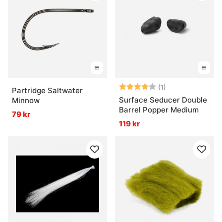
Betyg:
4.0 utav 5 stjär
(1)
Partridge Saltwater
Surface Seducer Double
Minnow
Barrel Popper Medium
79 kr
119 kr