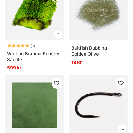
Betyg:
5.0 utav 5 stjärnor
(1)
Baitfish Dubbing -
Whiting Brahma Rooster
Golden Olive
Saddle
19 kr
599 kr