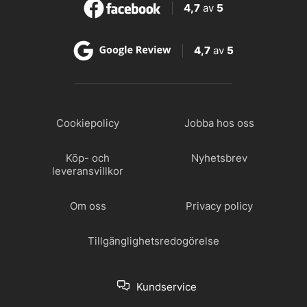
4,7
av
5
4,7
av
5
Cookiepolicy
Jobba hos oss
Köp- och
Nyhetsbrev
leveransvillkor
Om oss
Privacy policy
Tillgänglighetsredogörelse
Kundservice