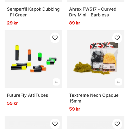
Semperfli Kapok Dubbing
Ahrex FW517 - Curved
- Fl Green
Dry Mini - Barbless
29 kr
89 kr
FutureFly AttiTubes
Textreme Neon Opaque
15mm
55 kr
59 kr