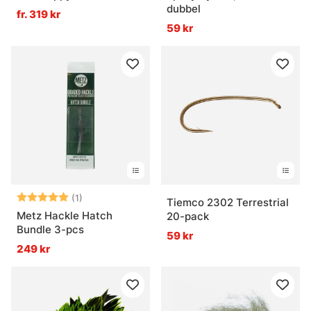
dubbel
fr. 319 kr
59 kr
Betyg:
5.0 utav 5 stjärnor
(1)
Tiemco 2302 Terrestrial
Metz Hackle Hatch
20-pack
Bundle 3-pcs
59 kr
249 kr