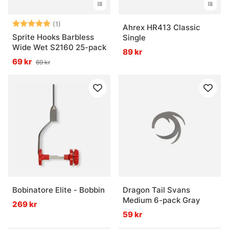
Betyg:
5.0 utav 5 stjärnor
(1)
Ahrex HR413 Classic
Sprite Hooks Barbless
Single
Wide Wet S2160 25-pack
89 kr
69 kr
69 kr
Bobinatore Elite - Bobbin
Dragon Tail Svans
Medium 6-pack Gray
269 kr
59 kr