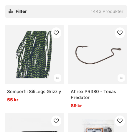
binder vid köksbordet och den som vill finputsa lådan inför
Filter
1443
Produkter
en lång säsong. Kända varumärken, stabil kvalitet och
delar som faktiskt fyller en uppgift vid städet. Välj efter
fiskesituation, mönster eller märke, och smalna av snabbt
när det behövs. Smidigt. Och rätt skönt.
Som underkategori hör flugbindningen hemma under
krokar och småplock. Gå tillbaka till huvudkategorin här:
» Krok & småplock
Vanliga frågor om flugbindning
Semperfli SiliLegs Grizzly
Ahrex PR380 - Texas
Predator
55 kr
Vad är flugbindning?
89 kr
Vad är flugbindningsmaterial?