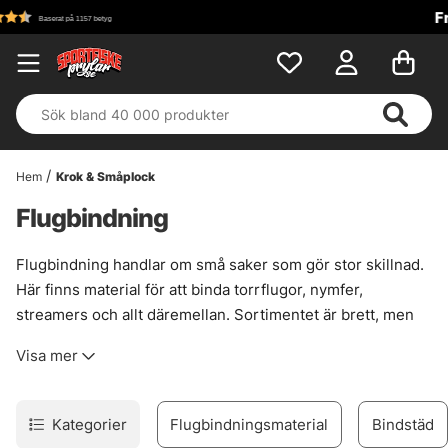
Fri frakt över 699 kr!
Hem
Krok & Småplock
Flugbindning
Flugbindning handlar om små saker som gör stor skillnad.
Här finns material för att binda torrflugor, nymfer,
streamers och allt däremellan. Sortimentet är brett, men
ändå sorterat så att det går att hitta rätt hår, fjäder, tråd,
Visa mer
kroppsmaterial eller krok utan att leta i blindo. Bara grejer
som håller ihop i verklig användning. Sånt som tål att
fiskas.
Kategorier
Flugbindningsmaterial
Bindstäd
Urvalet bygger på material som passar både den som