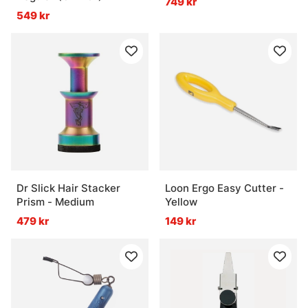
749 kr
549 kr
Dr Slick Hair Stacker
Loon Ergo Easy Cutter -
Prism - Medium
Yellow
479 kr
149 kr