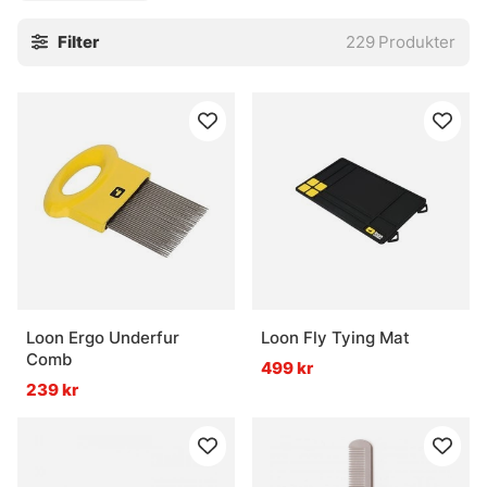
Tiemco som du kan hitta nya verktyg bland.
Filter
229
Produkter
Loon Ergo Underfur
Loon Fly Tying Mat
Comb
499 kr
239 kr