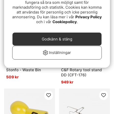
149 kr
fungera så bra som möjligt samt för
319 kr
marknadsföring och statistik. Cookies kan komma
att användas för personlig och icke personlig
annonsering. Du kan läsa mer i vår
Privacy Policy
och i vår
Cookiepolicy
.
Godkänn & stäng
Inställningar
Stonfo - Waste Bin
C&F Rotary tool stand
DD (CFT-176)
509 kr
949 kr