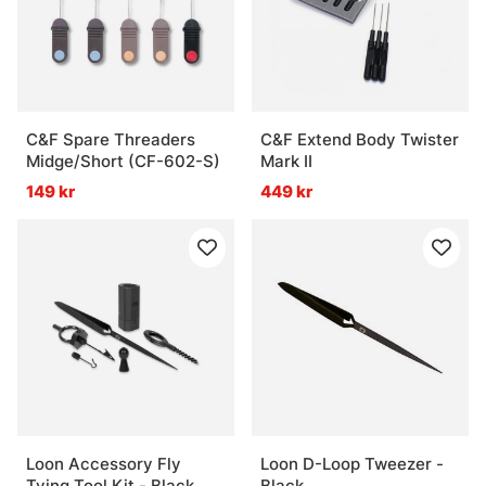
C&F Spare Threaders
C&F Extend Body Twister
Midge/Short (CF-602-S)
Mark II
149 kr
449 kr
Loon Accessory Fly
Loon D-Loop Tweezer -
Tying Tool Kit - Black
Black