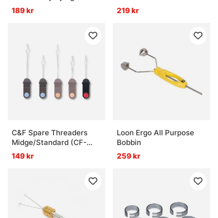
189 kr
219 kr
C&F Spare Threaders
Loon Ergo All Purpose
Midge/Standard (CF-
Bobbin
602)
149 kr
259 kr