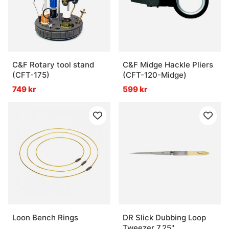
C&F Rotary tool stand
C&F Midge Hackle Pliers
(CFT-175)
(CFT-120-Midge)
749 kr
599 kr
Loon Bench Rings
DR Slick Dubbing Loop
Tweezer 7,25''