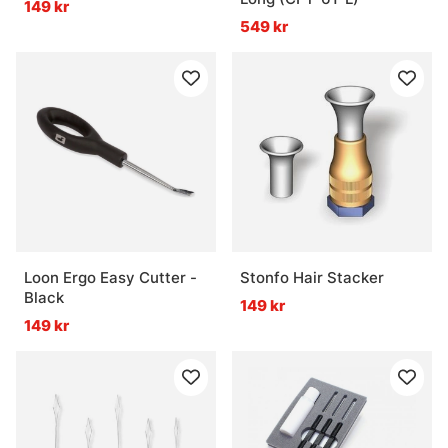
149 kr
549 kr
Loon Ergo Easy Cutter -
Stonfo Hair Stacker
Black
149 kr
149 kr