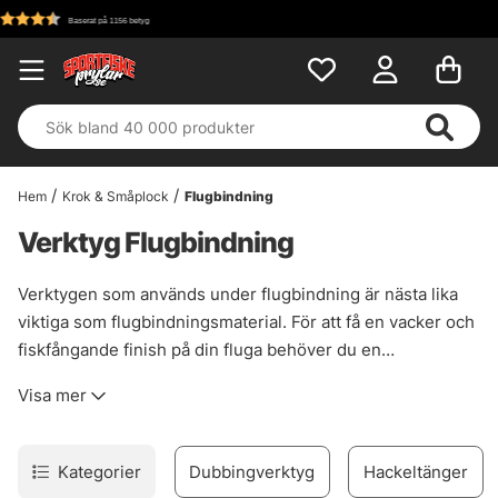
Fri frakt över 699 kr!
Hem
Krok & Småplock
Flugbindning
Verktyg Flugbindning
Verktygen som används under flugbindning är nästa lika
viktiga som flugbindningsmaterial. För att få en vacker och
fiskfångande finish på din fluga behöver du en
flugbindningssax och utan trådhållare är det svårt att
Visa mer
använda din bindtråd. Letar du efter saxar, trådhållare,
stackers, kammar eller andra flugbindningsverktyg har du
hittat rätt. Vi har en rad olika framstående leverantörer i
Kategorier
Dubbingverktyg
Hackeltänger
denna kategori som Loon, Petitjean, Gulff, Stonfo och