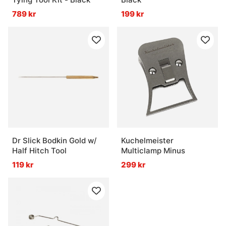
789 kr
199 kr
Dr Slick Bodkin Gold w/
Kuchelmeister
Half Hitch Tool
Multiclamp Minus
119 kr
299 kr