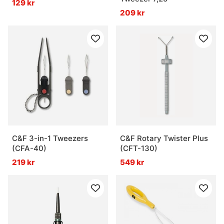
129 kr
209 kr
C&F 3-in-1 Tweezers
C&F Rotary Twister Plus
(CFA-40)
(CFT-130)
219 kr
549 kr