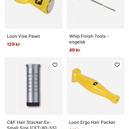
Loon Vise Pawn
Whip Finish Tools -
engelsk
129 kr
49 kr
C&F Hair Stacker Ex-
Loon Ergo Hair Packer
Small Size (CFT-80-SS)