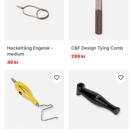
Hackeltång Engelsk -
C&F Design Tying Comb
medium
299 kr
49 kr