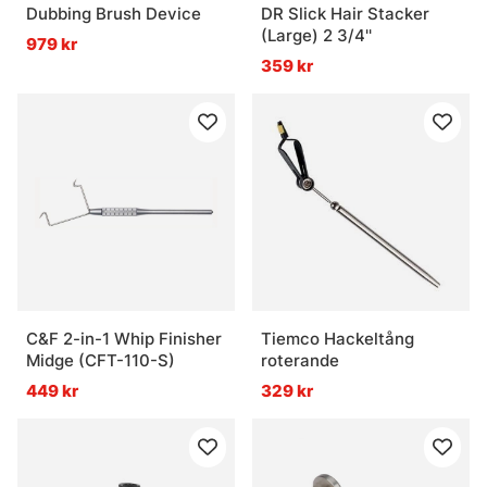
Dubbing Brush Device
DR Slick Hair Stacker
(Large) 2 3/4''
979 kr
359 kr
C&F 2-in-1 Whip Finisher
Tiemco Hackeltång
Midge (CFT-110-S)
roterande
449 kr
329 kr