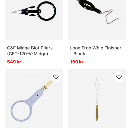
C&F Midge Biot Pliers
Loon Ergo Whip Finisher
(CFT-120-V-Midge)
- Black
549 kr
199 kr