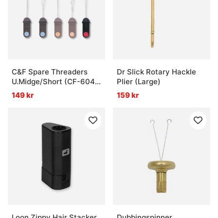
C&F Spare Threaders
Dr Slick Rotary Hackle
U.Midge/Short (CF-604-
Plier (Large)
S)
149 kr
159 kr
Loon Zippy Hair Stacker
Dubbingspinner