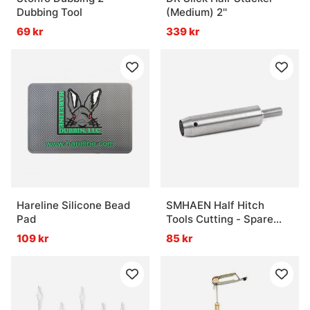
Dubbing Tool
(Medium) 2''
69 kr
339 kr
Hareline Silicone Bead
SMHAEN Half Hitch
Pad
Tools Cutting - Spare
Part Knifes
109 kr
85 kr