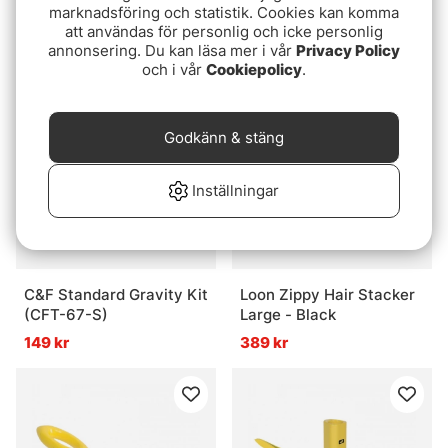
marknadsföring och statistik. Cookies kan komma
(CFT-90)
(CFT-60T)
att användas för personlig och icke personlig
299 kr
229 kr
annonsering. Du kan läsa mer i vår
Privacy Policy
och i vår
Cookiepolicy
.
Godkänn & stäng
Inställningar
C&F Standard Gravity Kit
Loon Zippy Hair Stacker
(CFT-67-S)
Large - Black
149 kr
389 kr