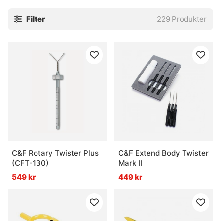
Tiemco som du kan hitta nya verktyg bland.
Filter
229
Produkter
C&F Rotary Twister Plus
C&F Extend Body Twister
(CFT-130)
Mark II
549 kr
449 kr