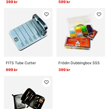
399 kr
599 kr
FITS Tube Cutter
Frödin Dubbingbox SSS
699 kr
399 kr