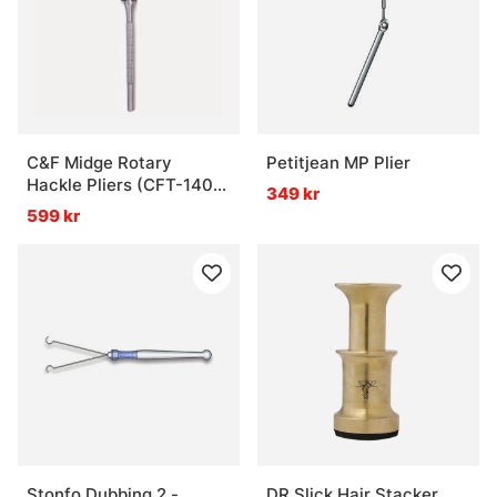
C&F Midge Rotary
Petitjean MP Plier
Hackle Pliers (CFT-140-
349 kr
Midge)
599 kr
Stonfo Dubbing 2 -
DR Slick Hair Stacker