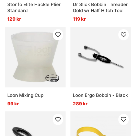
Stonfo Elite Hackle Plier
Dr Slick Bobbin Threader
Standard
Gold w/ Half Hitch Tool
129 kr
119 kr
Loon Mixing Cup
Loon Ergo Bobbin - Black
99 kr
289 kr