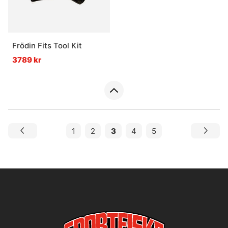
Frödin Fits Tool Kit
3789 kr
1
2
3
4
5