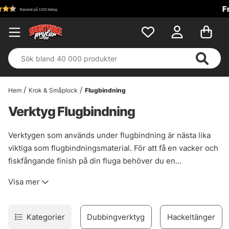
Fri frakt över 699 kr!
Hem
Krok & Småplock
Flugbindning
Verktyg Flugbindning
Verktygen som används under flugbindning är nästa lika
viktiga som flugbindningsmaterial. För att få en vacker och
fiskfångande finish på din fluga behöver du en
flugbindningssax och utan trådhållare är det svårt att
Visa mer
använda din bindtråd. Letar du efter saxar, trådhållare,
stackers, kammar eller andra flugbindningsverktyg har du
hittat rätt. Vi har en rad olika framstående leverantörer i
Kategorier
Dubbingverktyg
Hackeltänger
denna kategori som Loon, Petitjean, Gulff, Stonfo och