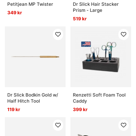
Petitjean MP Twister
Dr Slick Hair Stacker
Prism - Large
349 kr
519 kr
Dr Slick Bodkin Gold w/
Renzetti Soft Foam Tool
Half Hitch Tool
Caddy
119 kr
399 kr