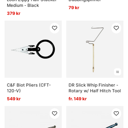
Medium - Black
79 kr
379 kr
C&F Biot Pliers (CFT-
DR Slick Whip Finisher -
120-V)
Rotary w/ Half Hitch Tool
549 kr
fr. 149 kr