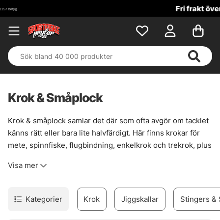
Fri frakt över 699 kr!
Krok & Småplock
Krok & småplock samlar det där som ofta avgör om tacklet
känns rätt eller bara lite halvfärdigt. Här finns krokar för
mete, spinnfiske, flugbindning, enkelkrok och trekrok, plus
smådelar som gör riggen renare, starkare och mer följsam
Visa mer
när det väl gäller. En bra krok sitter inte bara fast. Den
passar fisket, betet och situationen.
Sortimentet är brett nog för att täcka många metoder, men
Kategorier
Krok
Jiggskallar
Stingers & 
ändå lätt att sortera i huvudet. För den som bygger egna
lösningar finns också prylar som förtyngning, wirelås,