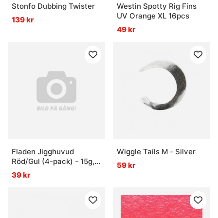
Stonfo Dubbing Twister
Westin Spotty Rig Fins
UV Orange XL 16pcs
139 kr
49 kr
Fladen Jigghuvud
Wiggle Tails M - Silver
Röd/Gul (4-pack) - 15g,
59 kr
4/0
39 kr