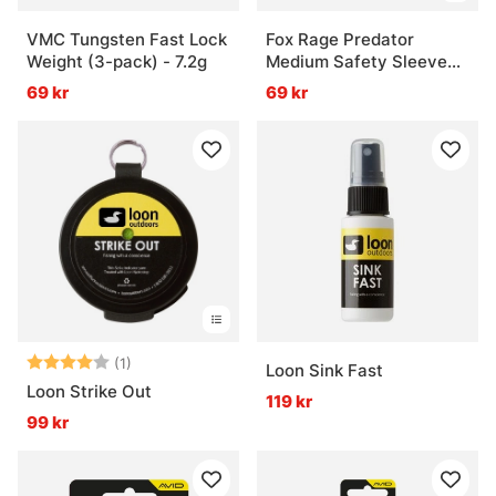
VMC Tungsten Fast Lock
Fox Rage Predator
Weight (3-pack) - 7.2g
Medium Safety Sleeve
10-pack
69 kr
69 kr
Betyg:
4.0 utav 5 stjärnor
(1)
Loon Sink Fast
Loon Strike Out
119 kr
99 kr