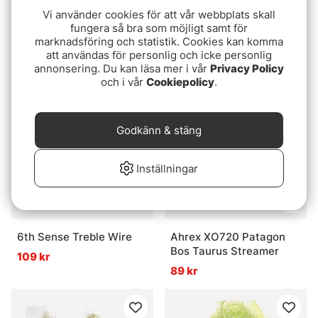
Betyg:
5.0 utav 5 stjär
(2)
Umpqua X-Series Hook
Vi använder cookies för att vår webbplats skall
Trouthunter EVO Drift
XBG580 Black Beast
fungera så bra som möjligt samt för
Leader 9ft
marknadsföring och statistik. Cookies kan komma
139 kr
att användas för personlig och icke personlig
79 kr
annonsering. Du kan läsa mer i vår
Privacy Policy
och i vår
Cookiepolicy
.
Godkänn & stäng
Inställningar
6th Sense Treble Wire
Ahrex XO720 Patagon
Bos Taurus Streamer
109 kr
89 kr