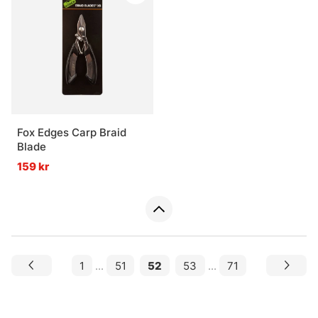
Fox Edges Carp Braid
Blade
159 kr
1
...
51
52
53
...
71