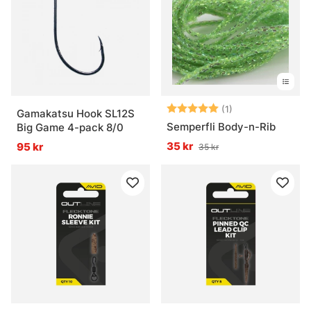
Betyg:
5.0 utav 5 stjär
(1)
Gamakatsu Hook SL12S
Semperfli Body-n-Rib
Big Game 4-pack 8/0
35 kr
95 kr
35 kr