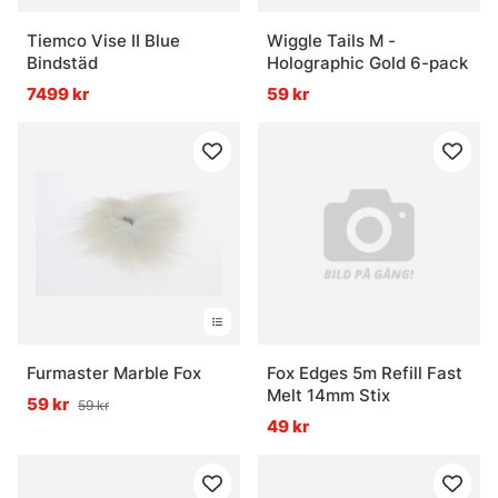
Tiemco Vise II Blue
Wiggle Tails M -
Bindstäd
Holographic Gold 6-pack
7499 kr
59 kr
Furmaster Marble Fox
Fox Edges 5m Refill Fast
Melt 14mm Stix
59 kr
59 kr
49 kr