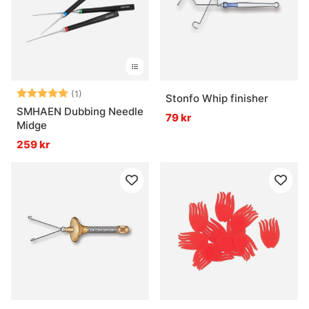
Vad är stingers och när används de?
Betyg:
5.0 utav 5 stjärnor
(1)
Stonfo Whip finisher
SMHAEN Dubbing Needle
79 kr
Midge
259 kr