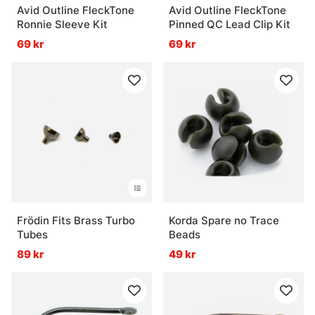
Avid Outline FleckTone
Avid Outline FleckTone
Ronnie Sleeve Kit
Pinned QC Lead Clip Kit
69 kr
69 kr
Frödin Fits Brass Turbo
Korda Spare no Trace
Tubes
Beads
89 kr
49 kr