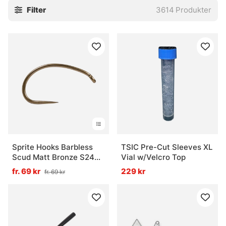
Filter
3614
Produkter
stingers och tafsar. Små saker, javisst. Men ofta är det just
de där små bitarna som gör att allt faller på plats, eller inte
alls.
Utforska gärna de viktigaste underkategorierna:
» Krok
» Flugbindningsmaterial
» Tafsar
Vanliga frågor om krok och småplock
Vad är krok och småplock?
Sprite Hooks Barbless
TSIC Pre-Cut Sleeves XL
Scud Matt Bronze S2499
Vial w/Velcro Top
25-pack
fr. 69 kr
229 kr
fr. 69 kr
Vad används tafsar till?
Vad är flugbindningsmaterial?