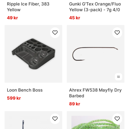
Ripple Ice Fiber, 383
Gunki G'Tex Orange/Fluo
Yellow
Yellow (3-pack) - 7g 4/0
49 kr
45 kr
Loon Bench Boss
Ahrex FW538 Mayfly Dry
Barbed
599 kr
89 kr