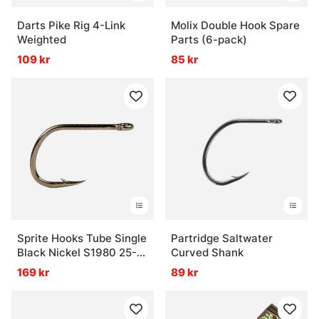
Darts Pike Rig 4-Link
Molix Double Hook Spare
Weighted
Parts (6-pack)
109 kr
85 kr
Sprite Hooks Tube Single
Partridge Saltwater
Black Nickel S1980 25-
Curved Shank
pack
169 kr
89 kr