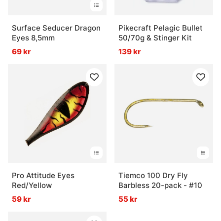
Surface Seducer Dragon
Pikecraft Pelagic Bullet
Eyes 8,5mm
50/70g & Stinger Kit
69 kr
139 kr
Pro Attitude Eyes
Tiemco 100 Dry Fly
Red/Yellow
Barbless 20-pack - #10
59 kr
55 kr