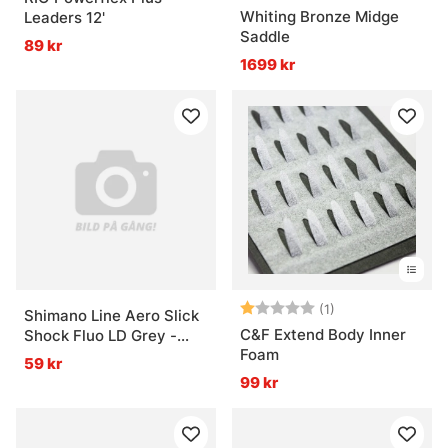
Whiting Bronze Midge
Leaders 12'
Saddle
89 kr
1699 kr
Betyg:
1.0 utav 5 stjärn
(1)
Shimano Line Aero Slick
C&F Extend Body Inner
Shock Fluo LD Grey -
Foam
50m 0.195mm 3.26kg
59 kr
99 kr