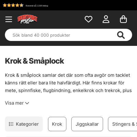
Fri frakt över 699 kr!
Krok & Småplock
Krok & småplock samlar det där som ofta avgör om tacklet
känns rätt eller bara lite halvfärdigt. Här finns krokar för
mete, spinnfiske, flugbindning, enkelkrok och trekrok, plus
smådelar som gör riggen renare, starkare och mer följsam
Visa mer
när det väl gäller. En bra krok sitter inte bara fast. Den
passar fisket, betet och situationen.
Sortimentet är brett nog för att täcka många metoder, men
Kategorier
Krok
Jiggskallar
Stingers & 
ändå lätt att sortera i huvudet. För den som bygger egna
lösningar finns också prylar som förtyngning, wirelås,