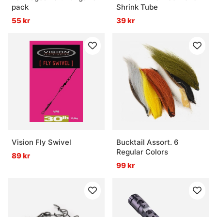
pack
Shrink Tube
55 kr
39 kr
Vision Fly Swivel
Bucktail Assort. 6
Regular Colors
89 kr
99 kr