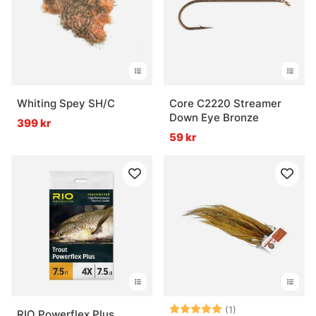
Whiting Spey SH/C
Core C2220 Streamer
Down Eye Bronze
399 kr
59 kr
Betyg:
5.0 utav 5 stjär
(1)
RIO Powerflex Plus