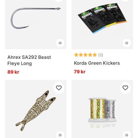
Betyg:
5.0 utav 5 stjär
(1)
Ahrex SA292 Beast
Korda Green Kickers
Fleye Long
79 kr
89 kr