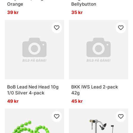
Orange
Bellybutton
39 kr
35 kr
BoB Lead Ned Head 10g
BKK IWS Lead 2-pack
1/0 Silver 4-pack
42g
49 kr
45 kr