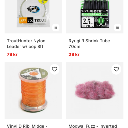
Vad är stingers och när används de?
TroutHunter Nylon
Ryugi R Shrink Tube
Leader w/loop 8ft
70cm
79 kr
29 kr
Vinyl D Rib, Midge -
Mogwai Fuzz - lnverted