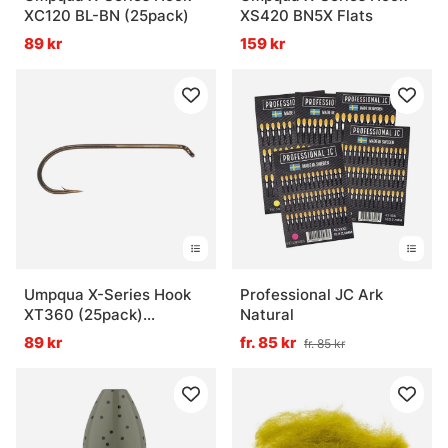
XC120 BL-BN (25pack)
XS420 BN5X Flats
89 kr
159 kr
Umpqua X-Series Hook
Professional JC Ark
XT360 (25pack)
Natural
Streamer
89 kr
fr. 85 kr
fr. 85 kr