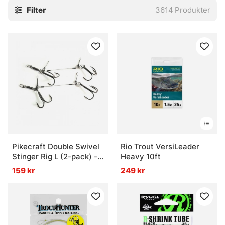
Filter
3614
Produkter
stingers och tafsar. Små saker, javisst. Men ofta är det just
de där små bitarna som gör att allt faller på plats, eller inte
alls.
Utforska gärna de viktigaste underkategorierna:
» Krok
» Flugbindningsmaterial
» Tafsar
Vanliga frågor om krok och småplock
Vad är krok och småplock?
Pikecraft Double Swivel
Rio Trout VersiLeader
Stinger Rig L (2-pack) -
Heavy 10ft
BKK 1/0
159 kr
249 kr
Vad används tafsar till?
Vad är flugbindningsmaterial?