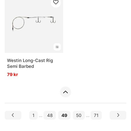
Westin Long-Cast Rig
Semi Barbed
79 kr
1
...
48
49
50
...
71