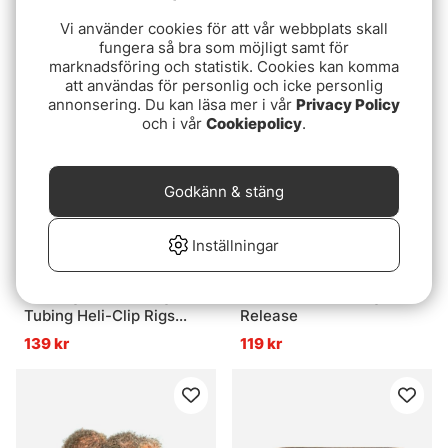
Dubbing - Pink
Banana
Vi använder cookies för att vår webbplats skall
25 kr
85 kr
85 kr
fungera så bra som möjligt samt för
marknadsföring och statistik. Cookies kan komma
att användas för personlig och icke personlig
annonsering. Du kan läsa mer i vår
Privacy Policy
och i vår
Cookiepolicy
.
Godkänn & stäng
Inställningar
Fox Edges Tuff Tungsten
Trash Bin With Magnetic
Tubing Heli-Clip Rigs
Release
3pcs
139 kr
119 kr