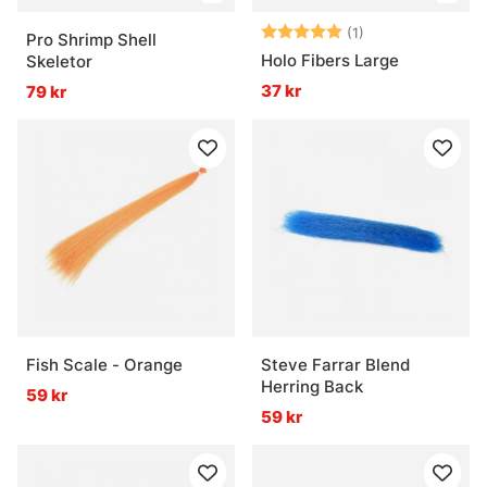
Betyg:
5.0 utav 5 stjär
(1)
Pro Shrimp Shell
Holo Fibers Large
Skeletor
37 kr
79 kr
Fish Scale - Orange
Steve Farrar Blend
Herring Back
59 kr
59 kr