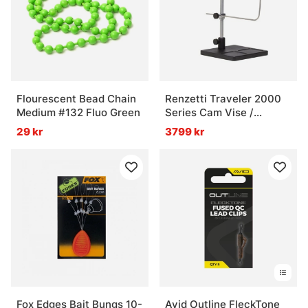
Flourescent Bead Chain
Renzetti Traveler 2000
Medium #132 Fluo Green
Series Cam Vise /
Pedestal Base
29 kr
3799 kr
Fox Edges Bait Bungs 10-
Avid Outline FleckTone