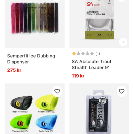
Betyg:
1.0 utav 5 stjärn
(1)
Semperfli Ice Dubbing
SA Absolute Trout
Dispenser
Stealth Leader 9'
275 kr
119 kr