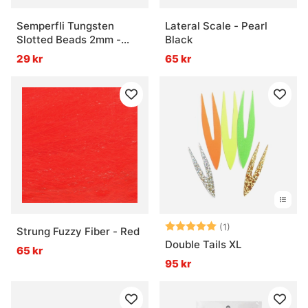
Semperfli Tungsten
Lateral Scale - Pearl
Slotted Beads 2mm -
Black
Silver
29 kr
65 kr
Betyg:
5.0 utav 5 stjär
(1)
Strung Fuzzy Fiber - Red
Double Tails XL
65 kr
95 kr