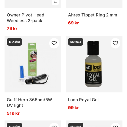
Owner Pivot Head
Ahrex Tippet Ring 2 mm
Weedless 2-pack
69 kr
79 kr
Slutsåld
Slutsåld
Gulff Hero 365nm/5W
Loon Royal Gel
UV light
99 kr
519 kr
Slutsåld
Slutsåld