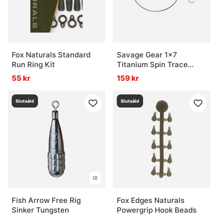
Fox Naturals Standard
Savage Gear 1x7
Run Ring Kit
Titanium Spin Trace
35cm 2-pack
55 kr
159 kr
Slutsåld
Slutsåld
Fish Arrow Free Rig
Fox Edges Naturals
Sinker Tungsten
Powergrip Hook Beads