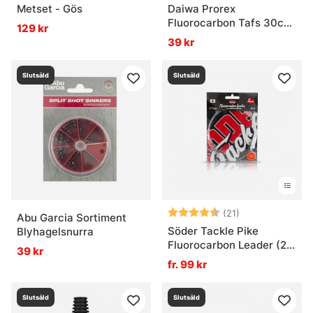
Metset - Gös
Daiwa Prorex
Fluorocarbon Tafs 30cm
129 kr
31kg/70lb
39 kr
Slutsåld
Slutsåld
Betyg:
4.9 utav 5 stjä
(21)
Abu Garcia Sortiment
Söder Tackle Pike
Blyhagelsnurra
Fluorocarbon Leader (2-
39 kr
pack)
fr. 99 kr
Slutsåld
Slutsåld