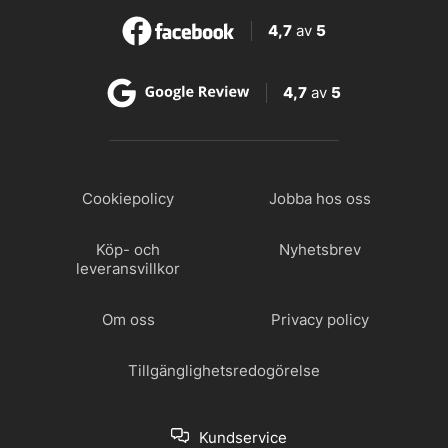
4,7
av
5
4,7
av
5
Cookiepolicy
Jobba hos oss
Köp- och
Nyhetsbrev
leveransvillkor
Om oss
Privacy policy
Tillgänglighetsredogörelse
Kundservice