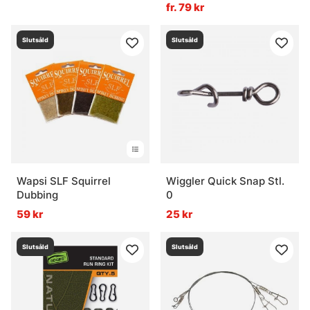
fr. 79 kr
Slutsåld
Slutsåld
Wapsi SLF Squirrel
Wiggler Quick Snap Stl.
Dubbing
0
59 kr
25 kr
Slutsåld
Slutsåld