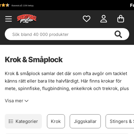
Fri frakt över 699 kr!
Krok & Småplock
Krok & småplock samlar det där som ofta avgör om tacklet
känns rätt eller bara lite halvfärdigt. Här finns krokar för
mete, spinnfiske, flugbindning, enkelkrok och trekrok, plus
smådelar som gör riggen renare, starkare och mer följsam
Visa mer
när det väl gäller. En bra krok sitter inte bara fast. Den
passar fisket, betet och situationen.
Sortimentet är brett nog för att täcka många metoder, men
Kategorier
Krok
Jiggskallar
Stingers & 
ändå lätt att sortera i huvudet. För den som bygger egna
lösningar finns också prylar som förtyngning, wirelås,