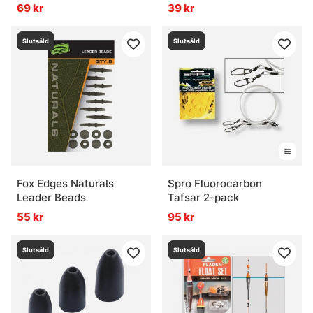
69 kr
39 kr
Slutsåld
Slutsåld
Fox Edges Naturals
Spro Fluorocarbon
Leader Beads
Tafsar 2-pack
55 kr
95 kr
Slutsåld
Slutsåld