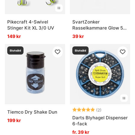
Pikecraft 4-Swivel
SvartZonker
Stinger Kit XL 3/0 UV
Rasselkammare Glow 5-
pack
149 kr
39 kr
Slutsåld
Slutsåld
Betyg:
5.0 utav 5 stjär
(2)
Tiemco Dry Shake Dun
Darts Blyhagel Dispenser
199 kr
6-fack
fr. 39 kr