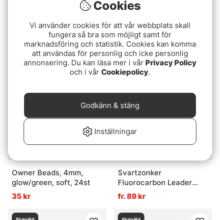
Cookies
Vi använder cookies för att vår webbplats skall
fungera så bra som möjligt samt för
Guideline Liquid Floatant
Fladen Flötmete Makrill
marknadsföring och statistik. Cookies kan komma
199 kr
55 kr
att användas för personlig och icke personlig
annonsering. Du kan läsa mer i vår
Privacy Policy
och i vår
Cookiepolicy
.
Slutsåld
Slutsåld
Godkänn & stäng
Inställningar
Owner Beads, 4mm,
Svartzonker
glow/green, soft, 24st
Fluorocarbon Leader
Material 25m
35 kr
fr. 89 kr
Slutsåld
Slutsåld