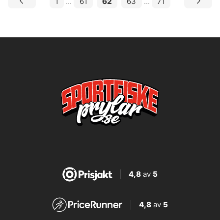
1
...
61
62
63
...
71
4,8
av
5
4,8
av
5