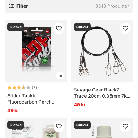
Filter
3613
Produkter
stingers och tafsar. Små saker, javisst. Men ofta är det just
de där små bitarna som gör att allt faller på plats, eller inte
alls.
Slutsåld
Slutsåld
Utforska gärna de viktigaste underkategorierna:
» Krok
» Flugbindningsmaterial
» Tafsar
Vanliga frågor om krok och småplock
Vad är krok och småplock?
Betyg:
3.7 utav 5 stjärnor
(71)
Savage Gear Black7
Söder Tackle
Trace 20cm 0.35mm 7kg
Fluorocarbon Perch
Swivel/Needle Snap
49 kr
Vad används tafsar till?
Leader (2-pack)
3pcs
39 kr
Slutsåld
Slutsåld
Vad är flugbindningsmaterial?