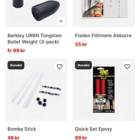
Berkley URBN Tungsten
Fladen Flötmete Abborre
Bullet Weight (3-pack)
55 kr
fr. 99 kr
Slutsåld
Slutsåld
Bomba Stick
Quick Set Epoxy
49 kr
69 kr