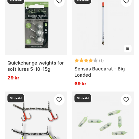
Betyg:
4.0 utav 5 stjär
(1)
Quickchange weights for
Sensas Baccarat - Big
soft lures 5-10-15g
Loaded
29 kr
69 kr
Slutsåld
Slutsåld