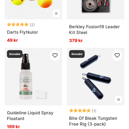
Betyg:
5.0 utav 5 stjärnor
(2)
Berkley Fusion19 Leader
Darts Flytkulor
Kit Steel
49 kr
379 kr
Slutsåld
Slutsåld
Betyg:
5.0 utav 5 stjär
(1)
Guideline Liquid Spray
Bite Of Bleak Tungsten
Floatant
Free Rig (3-pack)
199 kr