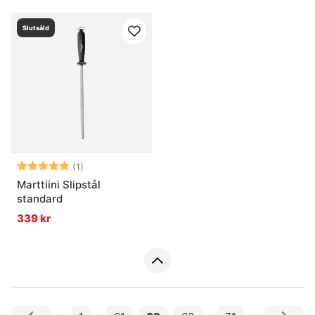
Slutsåld
Betyg:
5.0 utav 5 stjärnor
(1)
Marttiini Slipstål
standard
339 kr