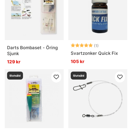
Vad är stingers och när används de?
Betyg:
5.0 utav 5 stjär
(1)
Darts Bombaset - Öring
Svartzonker Quick Fix
Sjunk
105 kr
129 kr
Slutsåld
Slutsåld