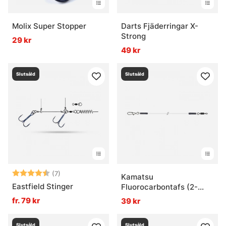
Molix Super Stopper
Darts Fjäderringar X-
Strong
29 kr
49 kr
Slutsåld
Slutsåld
Betyg:
4.6 utav 5 stjärnor
(7)
Kamatsu
Eastfield Stinger
Fluorocarbontafs (2-
pack)
fr. 79 kr
39 kr
Slutsåld
Slutsåld