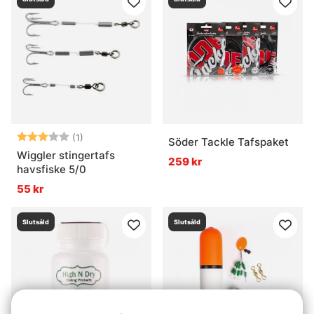
Betyg:
3.0 utav 5 stjärnor
(1)
Söder Tackle Tafspaket
Wiggler stingertafs
259 kr
havsfiske 5/0
55 kr
Slutsåld
Slutsåld