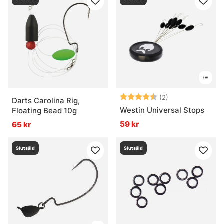
Betyg:
4.5 utav 5 stjär
(2)
Darts Carolina Rig,
Westin Universal Stops
Floating Bead 10g
59 kr
65 kr
Slutsåld
Slutsåld