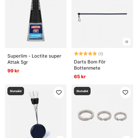
Betyg:
5.0 utav 5 stjär
(1)
Superlim - Loctite super
Darts Bom För
Attak 5gr
Bottenmete
99 kr
65 kr
Slutsåld
Slutsåld