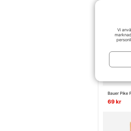
Vi anvä
marknads
personl
Bauer Pike 
69 kr