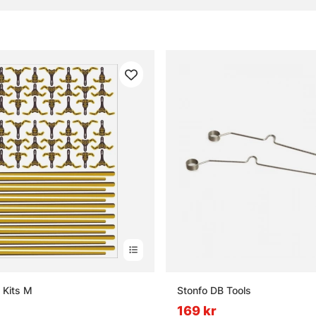
gor om krok och småplock
rok och småplock?
ds tafsar till?
lugbindningsmaterial?
ingers och när används de?
 Kits M
Stonfo DB Tools
169 kr