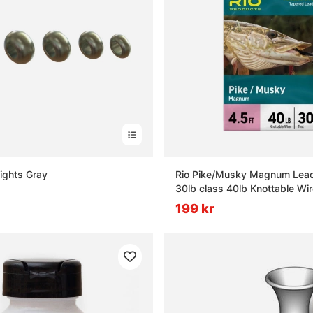
ights Gray
Rio Pike/Musky Magnum Leade
30lb class 40lb Knottable Wir
199 kr