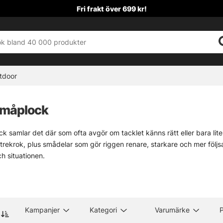
Fri frakt över 699 kr!
tdoor
Småplock
k samlar det där som ofta avgör om tacklet känns rätt eller bara lite 
trekrok, plus smådelar som gör riggen renare, starkare och mer följsam
ch situationen.
 brett nog för att täcka många metoder, men ändå lätt att sortera i
relås, stingers och tafsar. Små saker, javisst. Men ofta är det just de dä
 de viktigaste underkategorierna:
» Krok
» Flugbindnings
Kampanjer
Kategori
Varumärke
P