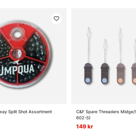
ay Split Shot Assortment
C&F Spare Threaders Midge/S
602-S)
149 kr