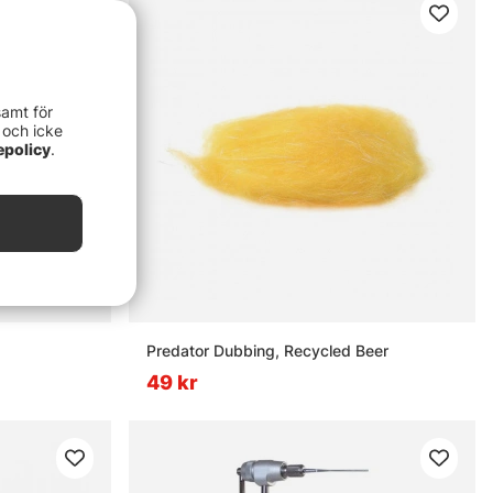
samt för
 och icke
epolicy
.
Predator Dubbing, Recycled Beer
49 kr