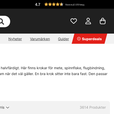
4.7
Baserat på 1153 betyg
Nyheter
Varumärken
Guider
Superdeals
halvfärdigt. Här finns krokar för mete, spinnfiske, flugbindning,
 när det väl gäller. En bra krok sitter inte bara fast. Den passar
 huvudet. För den som bygger egna lösningar finns också prylar som
r små bitarna som gör att allt faller på plats, eller inte alls.
material
» Tafsar
ris
3614
Produkter