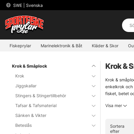
 SWE 
| Svenska
Fiskeprylar
Marinelektronik & Båt
Kläder & Skor
Ou
Krok & 
Krok & Småplock
Krok
Krok & småploc
Jiggskallar
enkelkrok och 
fisket, betet o
Stingers & Stingertillbehör
Sortimentet är
Tafsar & Tafsmaterial
Visa mer
förtyngning, wi
Sänken & Vikter
Utforska gärna
Beteslås
Sortera
efter