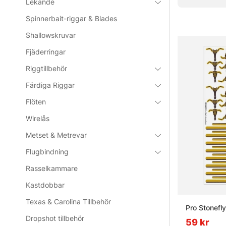
Lekande
Vanliga frå
Spinnerbait-riggar & Blades
Shallowskruvar
Vad är k
Fjäderringar
Riggtillbehör
Vad använ
Färdiga Riggar
Flöten
Vad är f
Wirelås
Metset & Metrevar
Vad är st
Flugbindning
Rasselkammare
Kastdobbar
Texas & Carolina Tillbehör
Pro Stonefly
Dropshot tillbehör
59 kr