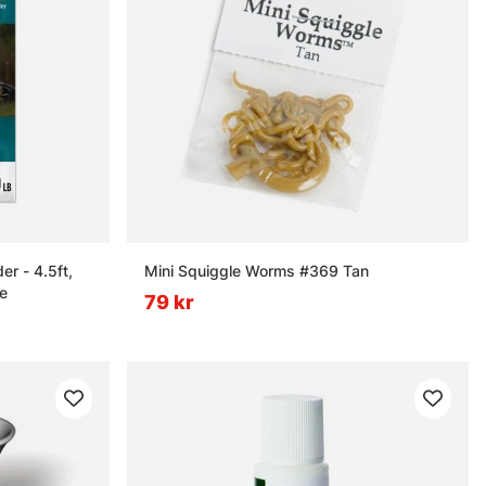
r - 4.5ft,
Mini Squiggle Worms #369 Tan
e
79 kr