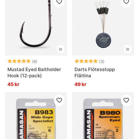
Betyg:
5.0 utav 5 stjärnor
Betyg:
5.0 utav 5 stjär
(8)
(3)
Mustad Eyed Baitholder
Darts Flötesstopp
Hook (12-pack)
Flätlina
45 kr
49 kr