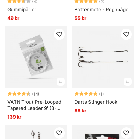
Betyg:
3.8 utav 5 stjärnor
Betyg:
5.0 utav 5 stjär
(4)
(2)
Gummipärlor
Bottenmete - Regnbåge
49 kr
55 kr
Betyg:
4.6 utav 5 stjärnor
Betyg:
5.0 utav 5 stjär
(14)
(1)
VATN Trout Pre-Looped
Darts Stinger Hook
Tapered Leader 9' (3-
55 kr
pack)
139 kr