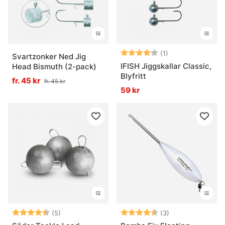
Betyg:
4.0 utav 5 stjär
(1)
Svartzonker Ned Jig
IFISH Jiggskallar Classic,
Head Bismuth (2-pack)
Blyfritt
fr. 45 kr
fr. 45 kr
59 kr
Betyg:
4.6 utav 5 stjärnor
Betyg:
4.3 utav 5 stjär
(5)
(3)