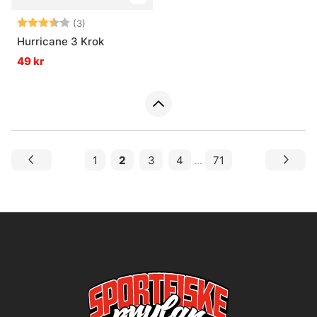
Betyg:
3.7 utav 5 stjärnor
(3)
Hurricane 3 Krok
49 kr
1
2
3
4
...
71