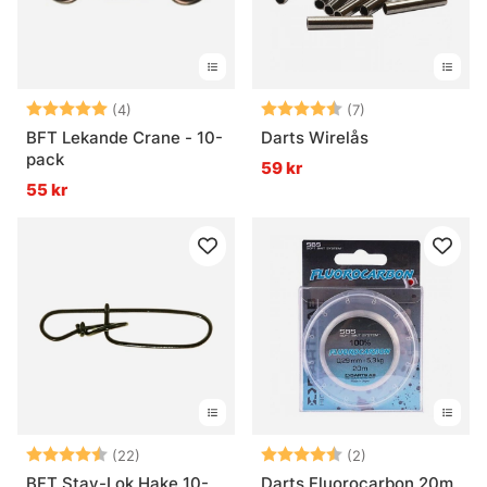
Betyg:
5.0 utav 5 stjärnor
Betyg:
4.9 utav 5 stjär
(4)
(7)
BFT Lekande Crane - 10-
Darts Wirelås
pack
59 kr
55 kr
Betyg:
4.9 utav 5 stjärnor
Betyg:
4.5 utav 5 stjär
(22)
(2)
BFT Stay-Lok Hake 10-
Darts Fluorocarbon 20m