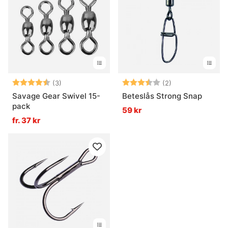
Betyg:
4.7 utav 5 stjärnor
Betyg:
3.5 utav 5 stjär
(3)
(2)
Savage Gear Swivel 15-
Beteslås Strong Snap
pack
59 kr
fr. 37 kr