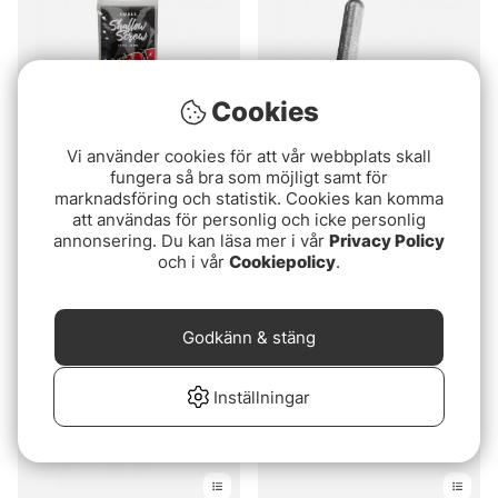
Cookies
Vi använder cookies för att vår webbplats skall
Betyg:
4.3 utav 5 stjärnor
Betyg:
4.6 utav 5 stjä
fungera så bra som möjligt samt för
(7)
(14)
marknadsföring och statistik. Cookies kan komma
Söder Tackle Shallow
Söder Tackle Skinny
att användas för personlig och icke personlig
Screw (10-pack)
Drop Shot Stick
annonsering. Du kan läsa mer i vår
Privacy Policy
39 kr
35 kr
och i vår
Cookiepolicy
.
Godkänn & stäng
Inställningar