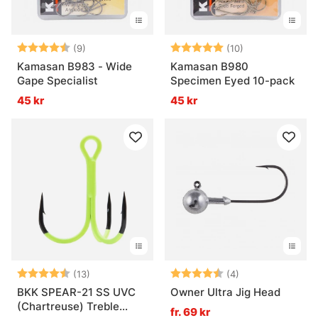
Betyg:
4.9 utav 5 stjärnor
Betyg:
5.0 utav 5 stjä
(9)
(10)
Kamasan B983 - Wide
Kamasan B980
Gape Specialist
Specimen Eyed 10-pack
45 kr
45 kr
Betyg:
4.9 utav 5 stjärnor
Betyg:
4.5 utav 5 stjär
(13)
(4)
BKK SPEAR-21 SS UVC
Owner Ultra Jig Head
(Chartreuse) Treble
fr. 69 kr