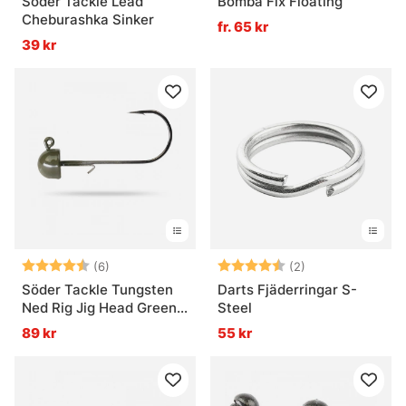
Söder Tackle Lead
Bomba Fix Floating
Cheburashka Sinker
fr. 65 kr
39 kr
Betyg:
4.8 utav 5 stjärnor
Betyg:
4.5 utav 5 stjär
(6)
(2)
Söder Tackle Tungsten
Darts Fjäderringar S-
Ned Rig Jig Head Green
Steel
(3-pack)
89 kr
55 kr