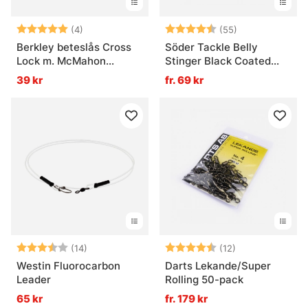
Betyg:
5.0 utav 5 stjärnor
Betyg:
4.4 utav 5 stjä
(4)
(55)
Berkley beteslås Cross
Söder Tackle Belly
Lock m. McMahon
Stinger Black Coated
lekande
Wire
39 kr
fr. 69 kr
Betyg:
3.7 utav 5 stjärnor
Betyg:
4.8 utav 5 stjä
(14)
(12)
Westin Fluorocarbon
Darts Lekande/Super
Leader
Rolling 50-pack
65 kr
fr. 179 kr