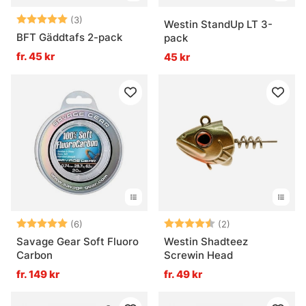
Betyg:
5.0 utav 5 stjärnor
(3)
Westin StandUp LT 3-
BFT Gäddtafs 2-pack
pack
fr. 45 kr
45 kr
Betyg:
5.0 utav 5 stjärnor
Betyg:
4.5 utav 5 stjär
(6)
(2)
Savage Gear Soft Fluoro
Westin Shadteez
Carbon
Screwin Head
fr. 149 kr
fr. 49 kr