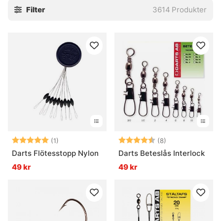
Filter
3614
Produkter
stingers och tafsar. Små saker, javisst. Men ofta är det just
de där små bitarna som gör att allt faller på plats, eller inte
alls.
Utforska gärna de viktigaste underkategorierna:
» Krok
» Flugbindningsmaterial
» Tafsar
Vanliga frågor om krok och småplock
Vad är krok och småplock?
Betyg:
5.0 utav 5 stjärnor
Betyg:
4.4 utav 5 stjär
(1)
(8)
Darts Flötesstopp Nylon
Darts Beteslås Interlock
49 kr
49 kr
Vad används tafsar till?
Vad är flugbindningsmaterial?