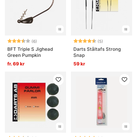
Vad är stingers och när används de?
Betyg:
3.8 utav 5 stjärnor
Betyg:
4.6 utav 5 stjär
(6)
(5)
BFT Triple S Jighead
Darts Ståltafs Strong
Green Pumpkin
Snap
fr. 69 kr
59 kr