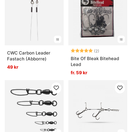
Betyg:
5.0 utav 5 stjär
(2)
CWC Carbon Leader
Bite Of Bleak Bitehead
Fastach (Abborre)
Lead
49 kr
fr. 59 kr