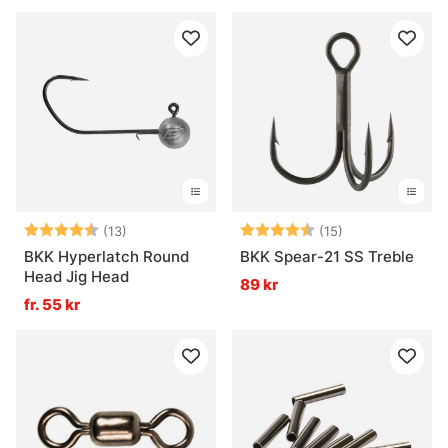
Betyg:
4.8 utav 5 stjärnor
Betyg:
4.2 utav 5 stjä
(13)
(15)
BKK Hyperlatch Round
BKK Spear-21 SS Treble
Head Jig Head
89 kr
fr. 55 kr