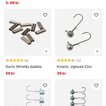
Hook
fr. 89 kr
Betyg:
5.0 utav 5 stjärnor
Betyg:
4.0 utav 5 stjä
(6)
(12)
Darts Wirelås dubbla
Kinetic Jighead Zinc
59 kr
39 kr