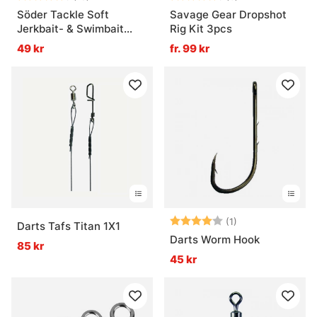
Söder Tackle Soft
Savage Gear Dropshot
Jerkbait- & Swimbait
Rig Kit 3pcs
Hook
49 kr
fr. 99 kr
Betyg:
4.0 utav 5 stjär
(1)
Darts Tafs Titan 1X1
Darts Worm Hook
85 kr
45 kr