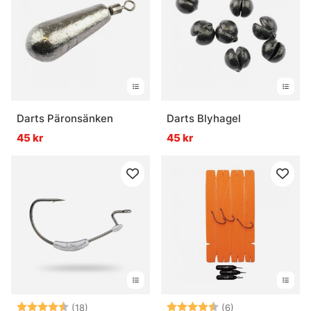
Darts Päronsänken
Darts Blyhagel
45 kr
45 kr
Betyg:
4.1 utav 5 stjärnor
Betyg:
4.2 utav 5 stjär
(18)
(6)