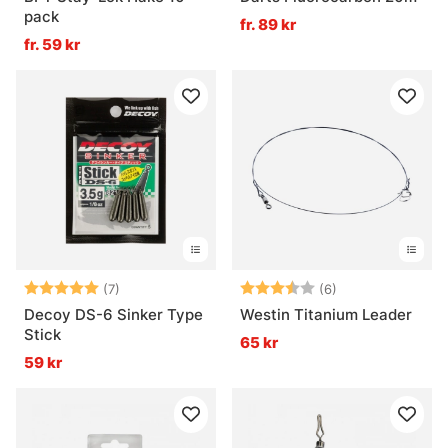
pack
fr. 89 kr
fr. 59 kr
Betyg:
5.0 utav 5 stjärnor
Betyg:
3.5 utav 5 stjär
(7)
(6)
Decoy DS-6 Sinker Type
Westin Titanium Leader
Stick
65 kr
59 kr