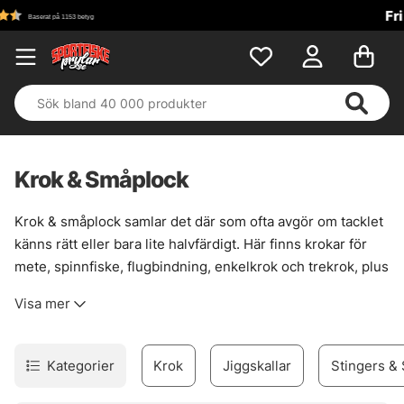
Fri frakt över 699 kr!
Krok & Småplock
Krok & småplock samlar det där som ofta avgör om tacklet
känns rätt eller bara lite halvfärdigt. Här finns krokar för
mete, spinnfiske, flugbindning, enkelkrok och trekrok, plus
smådelar som gör riggen renare, starkare och mer följsam
Visa mer
när det väl gäller. En bra krok sitter inte bara fast. Den
passar fisket, betet och situationen.
Sortimentet är brett nog för att täcka många metoder, men
Kategorier
Krok
Jiggskallar
Stingers & 
ändå lätt att sortera i huvudet. För den som bygger egna
lösningar finns också prylar som förtyngning, wirelås,