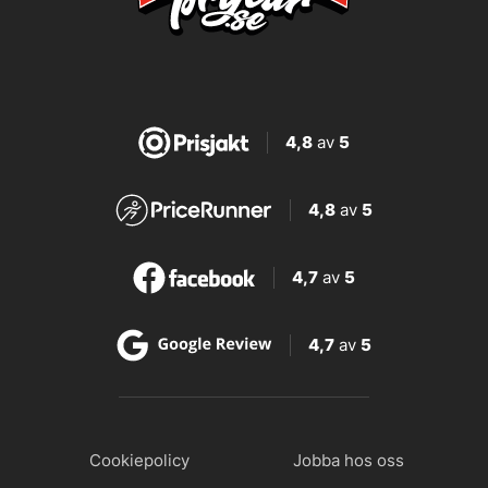
4,8
av
5
4,8
av
5
4,7
av
5
4,7
av
5
Cookiepolicy
Jobba hos oss