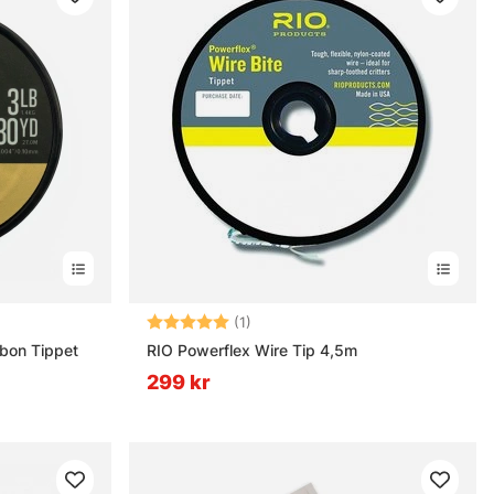
rnor
Betyg:
5.0 utav 5 stjärnor
(1)
bon Tippet
RIO Powerflex Wire Tip 4,5m
299 kr