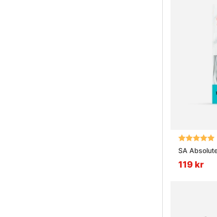
Betyg:
SA Absolute
119 kr