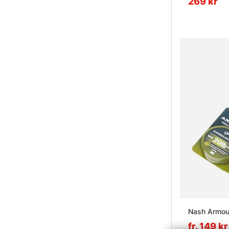
269 kr
Nash Armou
fr. 149 kr