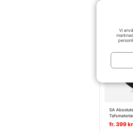
Vi anvä
marknads
personl
SA Absolute
Tafsmateri
fr. 399 k