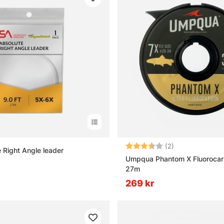
Betyg:
3.5 utav 5 stjä
(2)
 Right Angle leader
Umpqua Phantom X Fluorocar
27m
269 kr