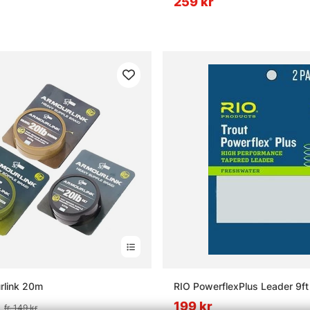
259 kr
rlink 20m
RIO PowerflexPlus Leader 9ft
199 kr
fr. 149 kr