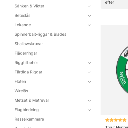
efter
» Tillbaka ti
Sänken & Vikter
Beteslås
Lekande
Vanliga fråg
Spinnerbait-riggar & Blades
Vad är en
Shallowskruvar
Fjäderringar
Riggtillbehör
Vad är en
Färdiga Riggar
Flöten
Vad är ta
Wirelås
Metset & Metrevar
Vad ska m
Flugbindning
Rasselkammare
Betyg:
Trout Hunte