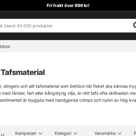
Fri frakt över 699 kr!
tdoor
 Tafsmaterial
ar, stingers och allt tafsmaterial som behövs när fisket ska kännas tr
 med tänder, fart eller bångstyrig vilja, är rätt tafs ofta skillnaden 
 sortimentet är byggda med handgjorda crimps och nylon av hög kvalite
ller.
ategori för dig som vill välja med viss noggrannhet. Kort tafs när bet
m. Stingers när krokningsvinkeln behöver hjälp på traven. Små detaljer,
går det bra att ta kontakt eller kika in i butiken för rak hjälp utan krus
Kampanjer
Kategori
Varumärke
P