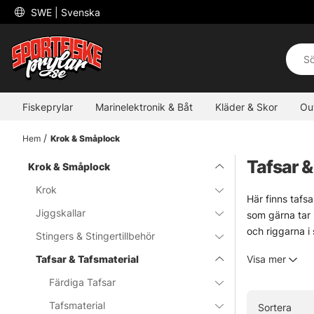
 SWE 
| Svenska
Fiskeprylar
Marinelektronik & Båt
Kläder & Skor
Ou
Hem
Krok & Småplock
Tafsar &
Krok & Småplock
Krok
Här finns tafs
Jiggskallar
som gärna tar i
och riggarna i
Stingers & Stingertillbehör
ihop när det gä
Tafsar & Tafsmaterial
Visa mer
Det här är en k
lite mer spelru
Färdiga Tafsar
modell osäker, 
Tafsmaterial
Sortera