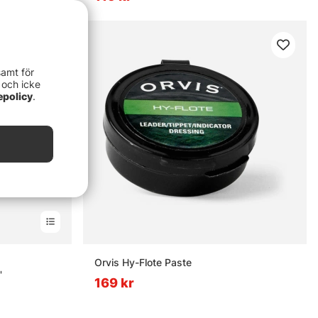
samt för
 och icke
epolicy
.
nor
Orvis Hy-Flote Paste
'
169 kr