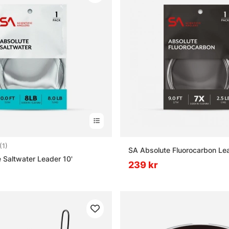
5.0 utav 5 stjärnor
(1)
SA Absolute Fluorocarbon Lea
 Saltwater Leader 10'
239 kr