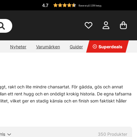
4.7
Baserat på 1156 betyg
Nyheter
Varumärken
Guider
Superdeals
yggt, rakt och lite mindre chansartat. För gädda, gös och annat
mellan ett rent hugg och en onödigt krokig historia. De egna tafsarna
t, vilket ger en stadig känsla och en finish som faktiskt håller
et ska gå fritt nära betesfisken. Längre lösning när fisket kräver
 javisst, men de gör skillnad där ute. Är storlek, längd eller
iduller.
ris
350
Produkter