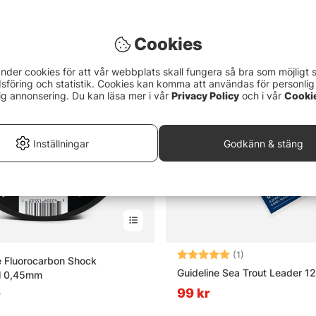
Cookies
nder cookies för att vår webbplats skall fungera så bra som möjligt 
föring och statistik. Cookies kan komma att användas för personlig
ig annonsering. Du kan läsa mer i vår
Privacy Policy
och i vår
Cooki
Inställningar
Godkänn & stäng
Betyg:
5.0 utav 5 stjär
(1)
 Fluorocarbon Shock
Guideline Sea Trout Leader 12
al 0,45mm
99 kr
r