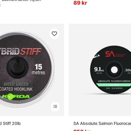
89 kr
l
 Stiff 20lb
SA Absolute Salmon Fluoroca