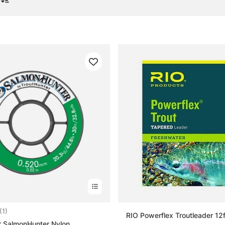
ll krok & småplock
or om tafsar och tafsmaterial
 tafs?
 stinger?
fsmaterial?
an välja till gäddfiske?
5.0 utav 5 stjärnor
(1)
RIO Powerflex Troutleader 12f
r SalmonHunter Nylon