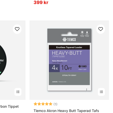
399 kr
Betyg:
5.0 utav 5 stjärnor
(1)
rbon Tippet
Tiemco Akron Heavy Butt Taperad Tafs