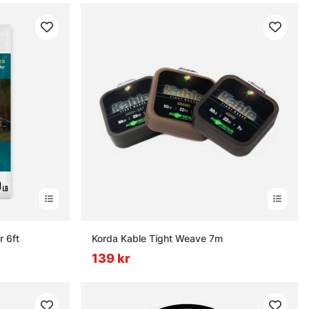
r 6ft
Korda Kable Tight Weave 7m
139 kr