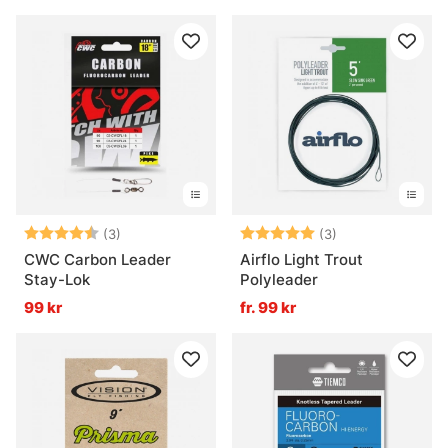
Betyg:
4.3 utav 5 stjärnor
Betyg:
5.0 utav 5 stjär
(3)
(3)
CWC Carbon Leader
Airflo Light Trout
Stay-Lok
Polyleader
99 kr
fr. 99 kr