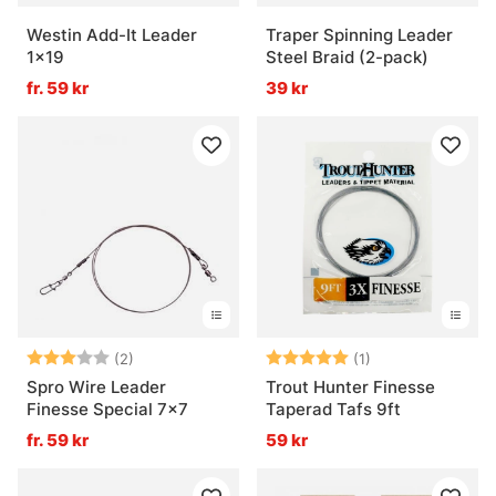
Westin Add-It Leader
Traper Spinning Leader
1x19
Steel Braid (2-pack)
fr. 59 kr
39 kr
Betyg:
3.0 utav 5 stjärnor
Betyg:
5.0 utav 5 stjär
(2)
(1)
Spro Wire Leader
Trout Hunter Finesse
Finesse Special 7x7
Taperad Tafs 9ft
fr. 59 kr
59 kr