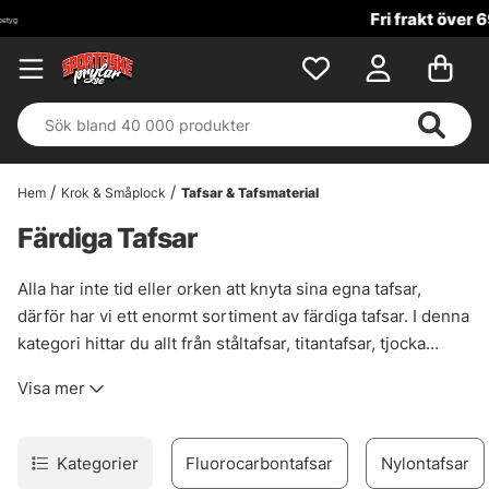
Fri frakt över 699 kr!
Hem
Krok & Småplock
Tafsar & Tafsmaterial
Färdiga Tafsar
Alla har inte tid eller orken att knyta sina egna tafsar,
därför har vi ett enormt sortiment av färdiga tafsar. I denna
kategori hittar du allt från ståltafsar, titantafsar, tjocka
fluorocarbontafsar till gäddfiske, men även i tunnare
Visa mer
dimensioner som passar bra till abborr- och gösfisket.
Kategorier
Fluorocarbontafsar
Nylontafsar