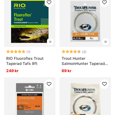
Betyg:
5.0 utav 5 stjärnor
Betyg:
4.5 utav 5 stjär
(1)
(2)
RIO Fluoroflex Trout
Trout Hunter
Taperad Tafs 9ft
SalmonHunter Taperad
Tafs 9ft
249 kr
69 kr