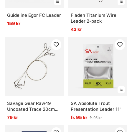
Guideline Egor FC Leader
Fladen Titanium Wire
Leader 2-pack
159 kr
42 kr
Savage Gear Raw49
SA Absolute Trout
Uncoated Trace 20cm
Presentation Leader 11'
0.27mm 7kg
79 kr
fr. 95 kr
fr. 95 kr
Swivel/Needle Snap 3