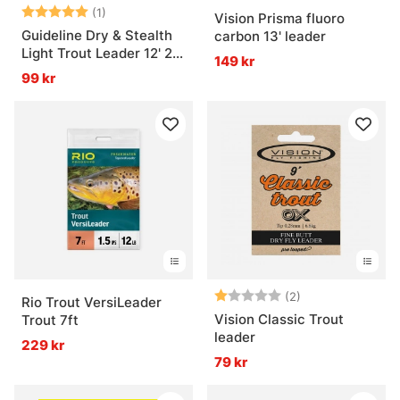
Betyg:
5.0 utav 5 stjärnor
(1)
Vision Prisma fluoro
Guideline Dry & Stealth
carbon 13' leader
Light Trout Leader 12' 2-
149 kr
pack
99 kr
Betyg:
1.0 utav 5 stjär
(2)
Rio Trout VersiLeader
Vision Classic Trout
Trout 7ft
leader
229 kr
79 kr