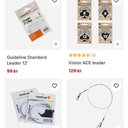
Betyg:
5.0 utav 5 stjär
(1)
Guideline Standard
Vision ACE leader
Leader 12'
129 kr
99 kr