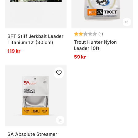
Betyg:
2.0 utav 5 stjär
(1)
BFT Stiff Jerkbait Leader
Trout Hunter Nylon
Titanium 12' (30 cm)
Leader 10ft
119 kr
59 kr
SA Absolute Streamer