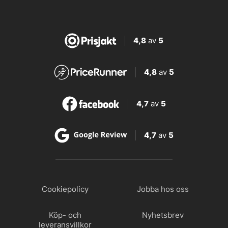
4,8
av
5
4,8
av
5
4,7
av
5
4,7
av
5
Cookiepolicy
Jobba hos oss
Köp- och
Nyhetsbrev
leveransvillkor