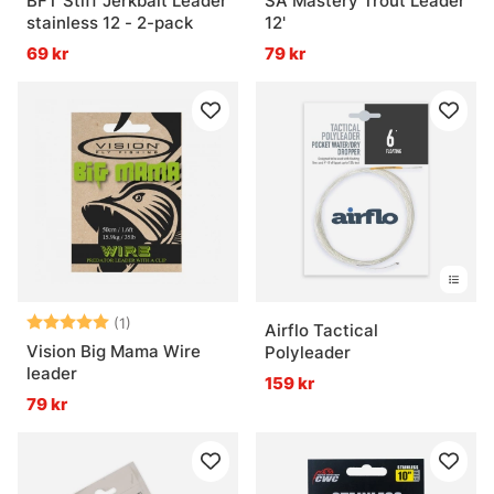
BFT Stiff Jerkbait Leader
SA Mastery Trout Leader
stainless 12 - 2-pack
12'
69 kr
79 kr
Betyg:
5.0 utav 5 stjärnor
(1)
Airflo Tactical
Vision Big Mama Wire
Polyleader
leader
159 kr
79 kr