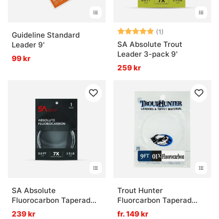
Betyg:
5.0 utav 5 stjär
(1)
Guideline Standard
SA Absolute Trout
Leader 9'
Leader 3-pack 9'
99 kr
259 kr
SA Absolute
Trout Hunter
Fluorocarbon Taperad
Fluorcarbon Taperad
Tafs 9'
Tafs 9ft
239 kr
fr. 149 kr