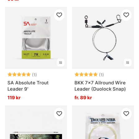
Betyg:
5.0 utav 5 stjärnor
Betyg:
5.0 utav 5 stjär
(1)
(1)
SA Absolute Trout
BKK 7x7 Allround Wire
Leader 9'
Leader (Duolock Snap)
119 kr
fr. 89 kr