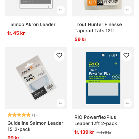
Tiemco Akron Leader
Trout Hunter Finesse
Taperad Tafs 12ft
fr. 45 kr
59 kr
Betyg:
5.0 utav 5 stjärnor
(1)
RIO PowerflexPlus
Guideline Salmon Leader
Leader 12ft 2-pack
15' 2-pack
fr. 139 kr
fr. 139 kr
99 kr