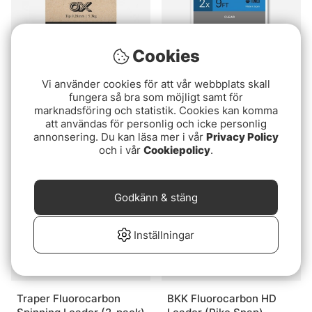
Cookies
Betyg:
5.0 utav 5 stjärnor
(1)
Tiemco Fluorcarbon
Vi använder cookies för att vår webbplats skall
Vision Prisma
Taperad Tafs Hi-energi
fungera så bra som möjligt samt för
Flourocarbon Leader
9ft
marknadsföring och statistik. Cookies kan komma
89 kr
att användas för personlig och icke personlig
fr. 99 kr
annonsering. Du kan läsa mer i vår
Privacy Policy
och i vår
Cookiepolicy
.
Godkänn & stäng
Inställningar
Traper Fluorocarbon
BKK Fluorocarbon HD