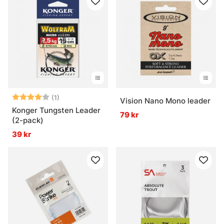
Betyg:
4.0 utav 5 stjärnor
(1)
Vision Nano Mono leader
Konger Tungsten Leader
79 kr
(2-pack)
39 kr