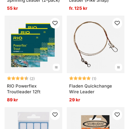
Spinning Leader (2-pack)
Leader (Pike Snap)
55 kr
fr. 125 kr
Betyg:
4.5 utav 5 stjärnor
Betyg:
5.0 utav 5 stjär
(2)
(1)
RIO Powerflex
Fladen Quickchange
Troutleader 12ft
Wire Leader
89 kr
29 kr