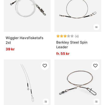
Betyg:
3.0 utav 5 stjär
(4)
Wiggler Havsfisketafs
Berkley Steel Spin
2st
Leader
39 kr
fr. 55 kr