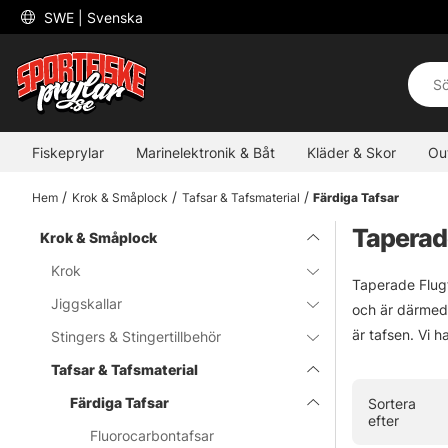
 SWE 
| Svenska
Fiskeprylar
Marinelektronik & Båt
Kläder & Skor
Ou
Hem
Krok & Småplock
Tafsar & Tafsmaterial
Färdiga Tafsar
Taperade
Krok & Småplock
Krok
Taperade Flugfi
Jiggskallar
och är därmed 
är tafsen. Vi h
Stingers & Stingertillbehör
Tafsar & Tafsmaterial
Färdiga Tafsar
Sortera
efter
Fluorocarbontafsar