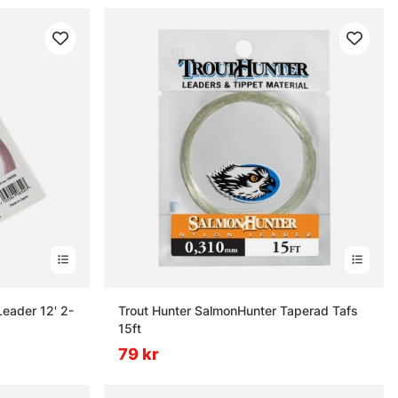
ader 12' 2-
Trout Hunter SalmonHunter Taperad Tafs
15ft
79 kr