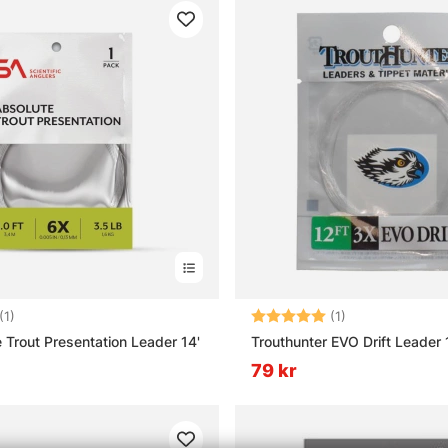
5.0 utav 5 stjärnor
Betyg:
5.0 utav 5 stjär
(1)
(1)
 Trout Presentation Leader 14'
Trouthunter EVO Drift Leader 
79 kr