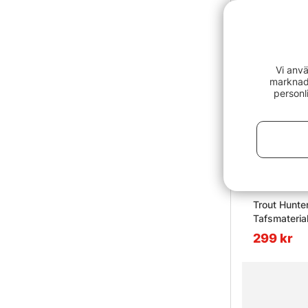
Vi anvä
marknads
personl
Trout Hunte
Tafsmateria
299 kr