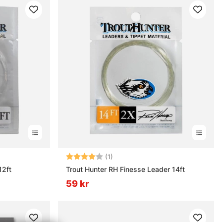
nor
Betyg:
4.0 utav 5 stjärnor
(1)
12ft
Trout Hunter RH Finesse Leader 14ft
59 kr