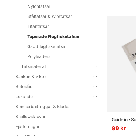
Nylontafsar
Ståltafsar & Wiretafsar
Titantafsar
Taperade Flugfisketafsar
Gäddflugfisketafsar
Polyleaders
Tafsmaterial
Sänken & Vikter
Beteslås
Lekande
Spinnerbait-riggar & Blades
Shallowskruvar
Guideline S
Fjäderringar
99 kr