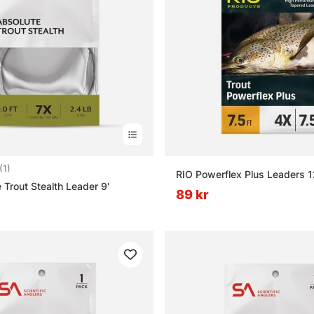
1.0 utav 5 stjärnor
(1)
RIO Powerflex Plus Leaders 1
 Trout Stealth Leader 9'
89 kr