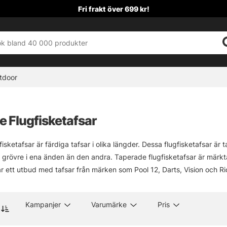
Fri frakt över 699 kr!
tdoor
 Flugfisketafsar
sketafsar är färdiga tafsar i olika längder. Dessa flugfisketafsar är 
grövre i ena änden än den andra. Taperade flugfisketafsar är märkta i
ar ett utbud med tafsar från märken som Pool 12, Darts, Vision och Rio m
Kampanjer
Varumärke
Pris