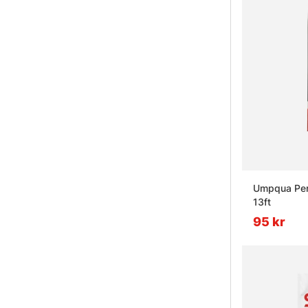
Umpqua Perf
13ft
95 kr