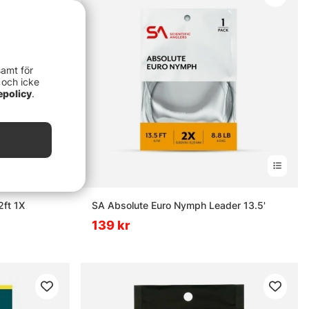
samt för
 och icke
epolicy
.
2ft 1X
SA Absolute Euro Nymph Leader 13.5'
139 kr