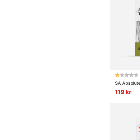
Betyg:
SA Absolute
119 kr