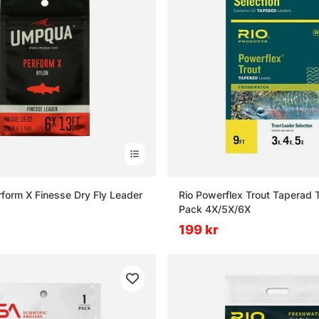
orm X Finesse Dry Fly Leader
Rio Powerflex Trout Taperad T
Pack 4X/5X/6X
199 kr