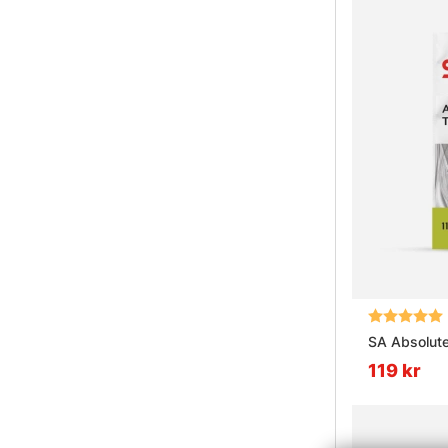
Betyg:
SA Absolute
119 kr