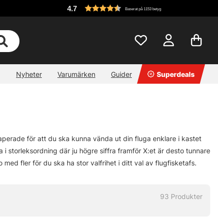
4.7
Baserat på 1153 betyg
Nyheter
Varumärken
Guider
Superdeals
taperade för att du ska kunna vända ut din fluga enklare i kastet
 storleksordning där ju högre siffra framför X:et är desto tunnare
ed fler för du ska ha stor valfrihet i ditt val av flugfisketafs.
93
Produkter