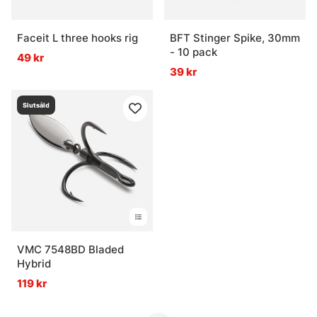
Faceit L three hooks rig
BFT Stinger Spike, 30mm
- 10 pack
49 kr
39 kr
Slutsåld
VMC 7548BD Bladed
Hybrid
119 kr