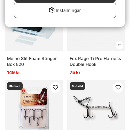
Inställningar
Meiho Slit Foam Stinger
Fox Rage Ti Pro Harness
Box 820
Double Hook
149 kr
75 kr
Slutsåld
Slutsåld