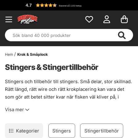
Fri 
Baserat på 1153 betyg
Hem
Krok & Småplock
Stingers & Stingertillbehör
Stingers och tillbehör till stingers. Små delar, stor skillnad.
Rätt längd, rätt wire och rätt krokplacering kan vara det
som gör att betet sitter kvar när fisken väl kliver på, i
stället för att allt bara slutar i ett surt glapp. Här finns
Visa mer
färdiga lösningar för många vanliga beten, men också
delar för den som vill skruva ihop egna tafsar med lite mer
finess.
Kategorier
Stingers
Stingertillbehör
För gäddfiske väljs ofta stingers i titanwire när hållbarhet