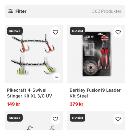
väger tungt. De kostar mer i början, javisst, men håller ofta
Filter
382
Produkter
längre och blir därmed ett klokt val när fisket blir hårt och
många fiskar ska landas. Det finns också alternativ i andra
material för den som vill anpassa känsla, vikt och
Slutsåld
Slutsåld
presentation mer noggrant. Lite pilligt ibland, men det är
så det är.
För den som vill bygga själv finns tillbehör som gör jobbet
enklare och mer kontrollerat. Komplettera med rätt
detaljer, så blir riggen både renare och mer pålitlig. Och
om valet känns snårigt går det bra att kika in och få hjälp
med hur delarna kan kombineras för just ditt bete och ditt
fiske.
Pikecraft 4-Swivel
Berkley Fusion19 Leader
Stinger Kit XL 3/0 UV
Kit Steel
» Tillbaka till krok & småplock
149 kr
379 kr
Slutsåld
Slutsåld
Vanliga frågor om stingers