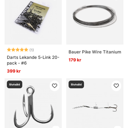
Betyg:
5.0 utav 5 stjärnor
(1)
Bauer Pike Wire Titanium
Darts Lekande 5-Link 20-
179 kr
pack - #6
399 kr
Slutsåld
Slutsåld