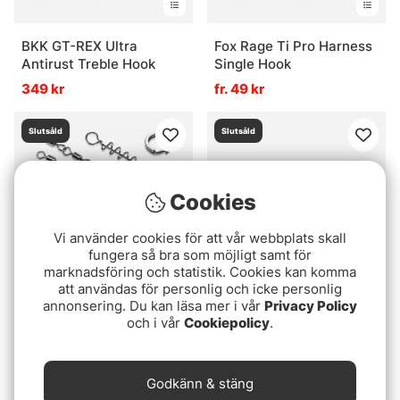
BKK GT-REX Ultra
Fox Rage Ti Pro Harness
Antirust Treble Hook
Single Hook
349 kr
fr. 49 kr
Slutsåld
Slutsåld
Cookies
Vi använder cookies för att vår webbplats skall
fungera så bra som möjligt samt för
marknadsföring och statistik. Cookies kan komma
att användas för personlig och icke personlig
annonsering. Du kan läsa mer i vår
Privacy Policy
Bygg Din Egen
BFT Shallow Stinger, SS
och i vår
Cookiepolicy
.
Gäddstinger Large
50lb Single 1/0 - 1pcs
279 kr
69 kr
Godkänn & stäng
Slutsåld
Slutsåld