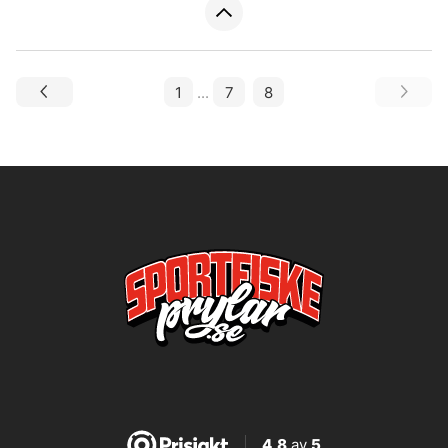
1
...
7
8
4,8
av
5