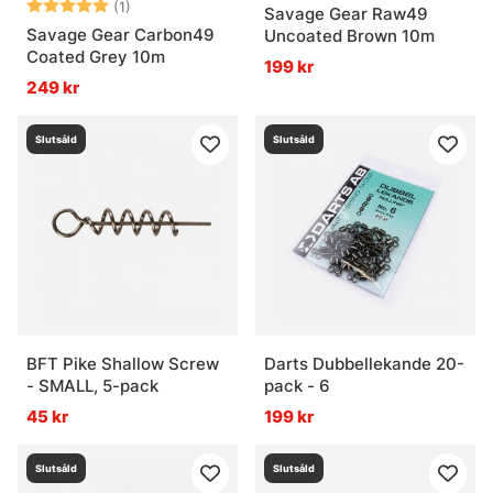
Betyg:
5.0 utav 5 stjärnor
(1)
Savage Gear Raw49
Savage Gear Carbon49
Uncoated Brown 10m
Coated Grey 10m
199 kr
249 kr
Slutsåld
Slutsåld
BFT Pike Shallow Screw
Darts Dubbellekande 20-
- SMALL, 5-pack
pack - 6
45 kr
199 kr
Slutsåld
Slutsåld