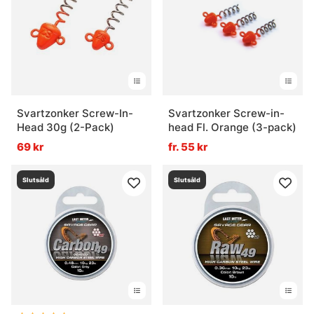
Vad är en stinger?
Vad är stinger-tillbehör?
Svartzonker Screw-In-
Svartzonker Screw-in-
Vad är titanwire bra för?
Head 30g (2-Pack)
head Fl. Orange (3-pack)
69 kr
fr. 55 kr
Vad är fördelen med färdiga stingers?
Slutsåld
Slutsåld