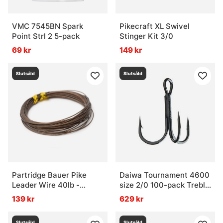
VMC 7545BN Spark
Pikecraft XL Swivel
Point Strl 2 5-pack
Stinger Kit 3/0
69 kr
149 kr
Slutsåld
Slutsåld
Partridge Bauer Pike
Daiwa Tournament 4600
Leader Wire 40lb -
size 2/0 100-pack Treble
Brown
Hooks
139 kr
629 kr
Slutsåld
Slutsåld