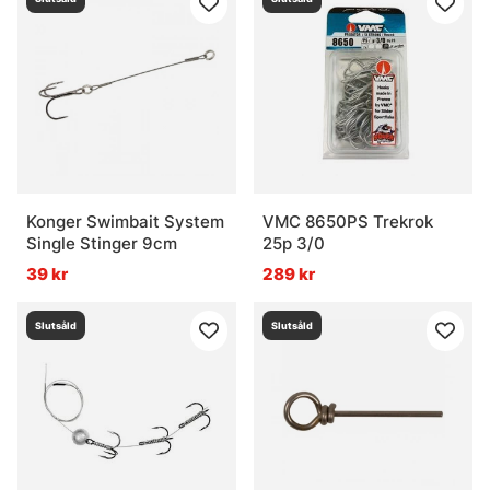
Konger Swimbait System
VMC 8650PS Trekrok
Single Stinger 9cm
25p 3/0
39 kr
289 kr
Slutsåld
Slutsåld