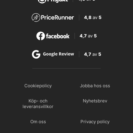
4,8
av
5
4,7
av
5
4,7
av
5
Cookiepolicy
Jobba hos oss
Köp- och
Nyhetsbrev
leveransvillkor
Om oss
Privacy policy