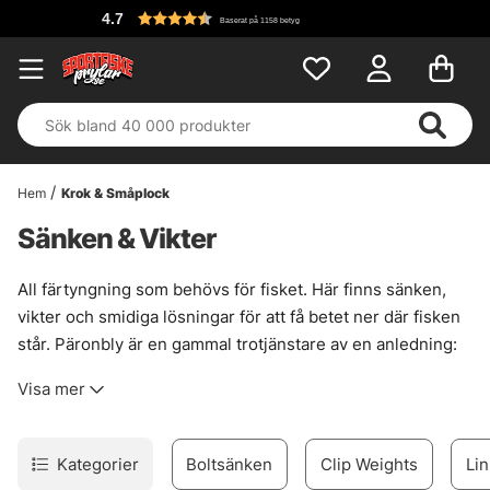
4.7
Baserat på 1158 betyg
Hem
Krok & Småplock
Sänken & Vikter
All färtyngning som behövs för fisket. Här finns sänken,
vikter och smidiga lösningar för att få betet ner där fisken
står. Päronbly är en gammal trotjänstare av en anledning:
den sitter stabilt, kastar fint och funkar bra när riggen ska
Visa mer
ligga still på botten. Blyfria alternativ finns också på många
produkter, för den som vill köra lite renare utan att krångla
till det.
Kategorier
Boltsänken
Clip Weights
Li
Osäker på storlek? Då är sortimentlådor ett smart drag. De