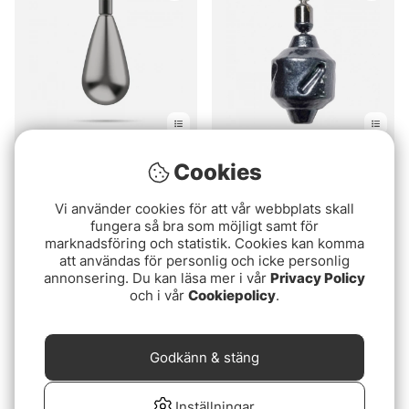
Jaeger Tungsten Tear
Bumble Bee Down Shot
Cookies
Drop Shot Weight
Free Sinker
Vi använder cookies för att vår webbplats skall
119 kr
69 kr
fungera så bra som möjligt samt för
marknadsföring och statistik. Cookies kan komma
Slutsåld
Slutsåld
att användas för personlig och icke personlig
annonsering. Du kan läsa mer i vår
Privacy Policy
och i vår
Cookiepolicy
.
Godkänn & stäng
Inställningar