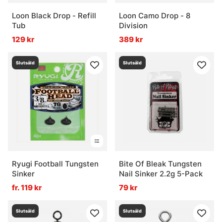
Loon Black Drop - Refill
Loon Camo Drop - 8
Tub
Division
129 kr
389 kr
Slutsåld
Slutsåld
Ryugi Football Tungsten
Bite Of Bleak Tungsten
Sinker
Nail Sinker 2.2g 5-Pack
fr. 119 kr
79 kr
Slutsåld
Slutsåld