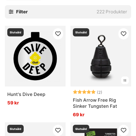
ger flera vikter i samma paket, så att det blir enklare att
Filter
222
Produkter
prova sig fram vid sjö, älv eller kust. Praktiskt när
förhållandena skiftar. Lite lättare här, lite tyngre där. Sånt
kan göra stor skillnad när presentationen ska sitta.
Slutsåld
Slutsåld
» Tillbaka till krok & småpill
Vanliga frågor om sänken & vikter
Vad är ett sänke?
Betyg:
5.0 utav 5 stjär
(2)
Hunt's Dive Deep
Fish Arrow Free Rig
59 kr
Vad är päronbly?
Sinker Tungsten Fat
69 kr
Vad är blyfria vikter?
Slutsåld
Slutsåld