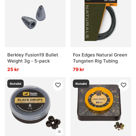
Vad är en sortimentlåda med vikter?
Berkley Fusion19 Bullet
Fox Edges Natural Green
Weight 3g - 5-pack
Tungsten Rig Tubing
25 kr
79 kr
Slutsåld
Slutsåld