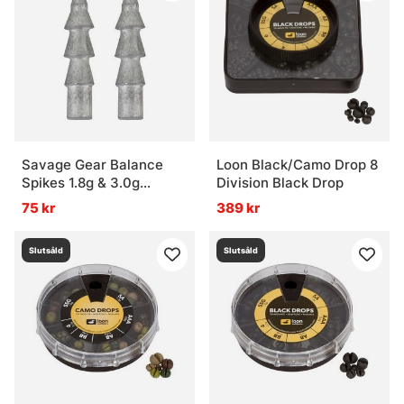
Savage Gear Balance
Loon Black/Camo Drop 8
Spikes 1.8g & 3.0g
Division Black Drop
8+8pcs
75 kr
389 kr
Slutsåld
Slutsåld