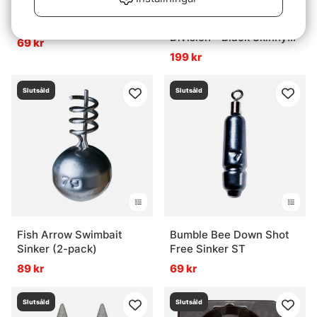
Korda Sinkers Medium
Loon Black Drop - 4
Division - Black Skinny
69 kr
Water
199 kr
Slutsåld
Slutsåld
Fish Arrow Swimbait
Bumble Bee Down Shot
Sinker (2-pack)
Free Sinker ST
89 kr
69 kr
Slutsåld
Slutsåld