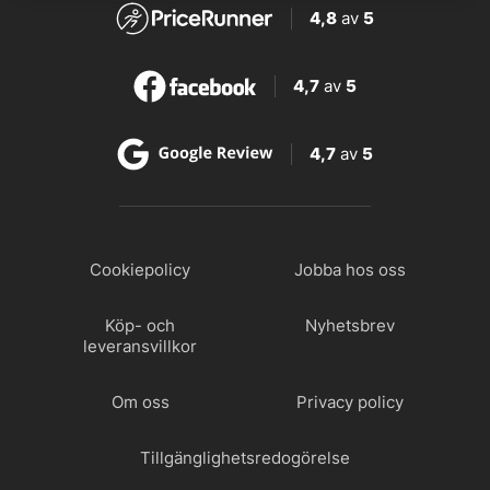
4,8
av
5
4,7
av
5
4,7
av
5
Cookiepolicy
Jobba hos oss
Köp- och
Nyhetsbrev
leveransvillkor
Om oss
Privacy policy
Tillgänglighetsredogörelse