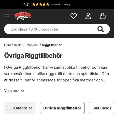
4.7
Baserat på 1158 betyg
Hem
Krok & Småplock
Riggtillbehör
Övriga Riggtillbehör
I Övriga Riggtillbehör har vi samlat olika tillbehör som kan
vara användbara i olika riggar till mete och spinnfiske. Ofta
är dessa tillbehör anpassade för specifika metoder och
riggar som gör att de har svårt att passas in i andra
Visa mer
kategorier hos oss. Här har vi samlat de små detaljerna
som kan vara avgörande i vissa situationer och kan vara
det som gör att fisken väljer just ditt bete.
Kategorier
Övriga Riggtillbehör
Bait Bands