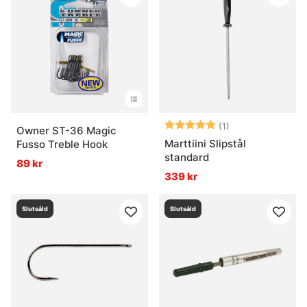
Vad är en krok?
Vad är krokgap?
Vad är en vass krok bra för?
Betyg:
5.0 utav 5 stjär
(1)
Owner ST-36 Magic
Marttiini Slipstål
Vad är viktigast när krok väljs till bete?
Fusso Treble Hook
standard
89 kr
339 kr
Slutsåld
Slutsåld