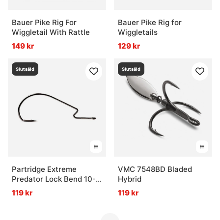
Bauer Pike Rig For
Bauer Pike Rig for
Wiggletail With Rattle
Wiggletails
149 kr
129 kr
Slutsåld
Slutsåld
Partridge Extreme
VMC 7548BD Bladed
Predator Lock Bend 10-
Hybrid
pack
119 kr
119 kr