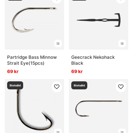
Partridge Bass Minnow
Geecrack Nekohack
Strait Eye(15pcs)
Black
69 kr
69 kr
Slutsåld
Slutsåld