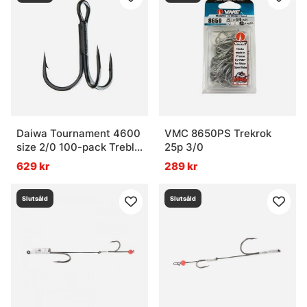
Daiwa Tournament 4600
VMC 8650PS Trekrok
size 2/0 100-pack Treble
25p 3/0
Hooks
629 kr
289 kr
Slutsåld
Slutsåld