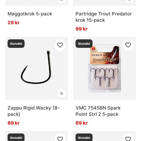
Maggotkrok 5-pack
Partridge Trout Predator
krok 15-pack
29 kr
99 kr
Slutsåld
Slutsåld
Zappu Rigid Wacky (8-
VMC 7545BN Spark
pack)
Point Strl 2 5-pack
69 kr
69 kr
Slutsåld
Slutsåld