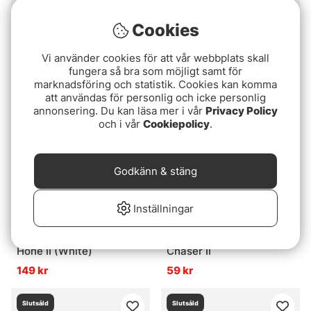
Cookies
BKK GT-REX Ultra
Mikado Sharpener
Antirust Treble Hook
Deluxe
Vi använder cookies för att vår webbplats skall
349 kr
49 kr
fungera så bra som möjligt samt för
marknadsföring och statistik. Cookies kan komma
att användas för personlig och icke personlig
Slutsåld
Slutsåld
annonsering. Du kan läsa mer i vår
Privacy Policy
och i vår
Cookiepolicy
.
Godkänn & stäng
Inställningar
Tiemco Creamic Hook
Decoy TH-II Trailer Hook
Hone II (White)
Chaser II
149 kr
59 kr
Slutsåld
Slutsåld