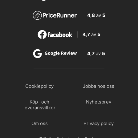
4,8
av
5
4,7
av
5
4,7
av
5
Cookiepolicy
Jobba hos oss
Köp- och
Nyhetsbrev
leveransvillkor
Om oss
Privacy policy