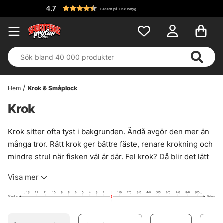
Fri 
Baserat på 1158 betyg
Hem
Krok & Småplock
Krok
Krok sitter ofta tyst i bakgrunden. Ändå avgör den mer än
många tror. Rätt krok ger bättre fäste, renare krokning och
mindre strul när fisken väl är där. Fel krok? Då blir det lätt
glapp i greppet, onödiga bommar och ett bete som inte
Visa mer
jobbar som det ska.
Här finns ett brett urval för många fiskesätt, från små
diskreta modeller till grövre krokar för hårdare tag. Vid
vanliga trekrokar brukar tumregeln vara enkel: krokgapet