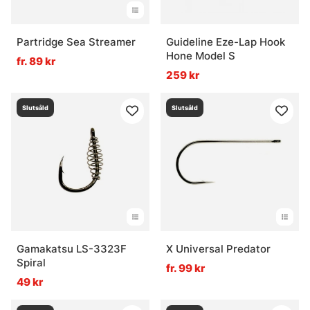
Partridge Sea Streamer
Guideline Eze-Lap Hook
Hone Model S
fr. 89 kr
259 kr
Slutsåld
Slutsåld
Gamakatsu LS-3323F
X Universal Predator
Spiral
fr. 99 kr
49 kr