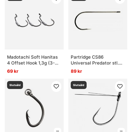
Madotachi Soft Hanitas
Partridge CS86
4 Offset Hook 1,3g (3-
Universal Predator stl.
pack)
4/0 (10-Pack)
69 kr
89 kr
Slutsåld
Slutsåld