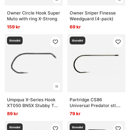
Owner Circle Hook Super
Owner Sniper Finesse
Muto with ring X-Strong
Weedguard (4-pack)
159 kr
69 kr
Slutsåld
Slutsåld
Umpqua X-Series Hook
Partridge CS86
XT050 BN5X Stubby T
Universal Predator stl.
(25pack)
2/0 (10-Pack)
89 kr
79 kr
Slutsåld
Slutsåld