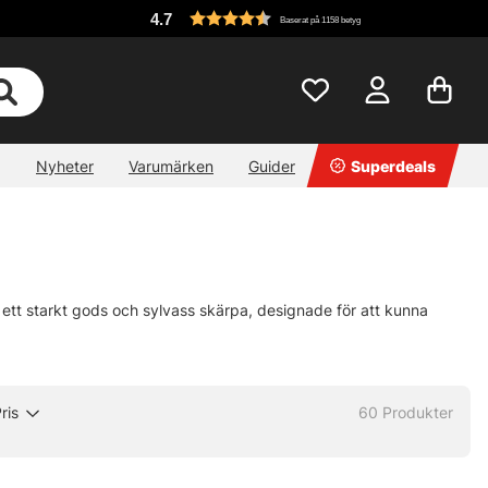
4.7
Baserat på 1158 betyg
Nyheter
Varumärken
Guider
Superdeals
 ett starkt gods och sylvass skärpa, designade för att kunna
ris
60
Produkter