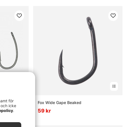
samt för
Fox Wide Gape Beaked
 och icke
59 kr
epolicy
.