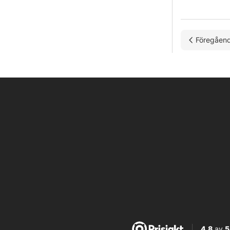
Föregåen
4,8
av
5