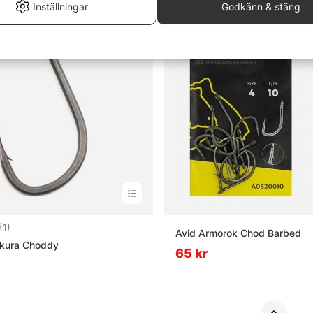
Inställningar
Godkänn & stäng
4.0 utav 5 stjärnor
(1)
Avid Armorok Chod Barbed
kura Choddy
65 kr