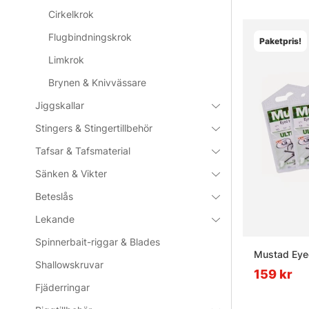
Cirkelkrok
Flugbindningskrok
Paketpris!
Limkrok
Brynen & Knivvässare
Jiggskallar
Stingers & Stingertillbehör
Tafsar & Tafsmaterial
Sänken & Vikter
Beteslås
Lekande
Spinnerbait-riggar & Blades
Mustad Eyed
Shallowskruvar
159 kr
Fjäderringar