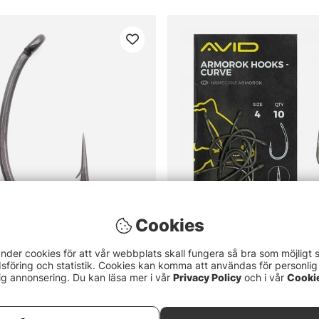
Cookies
5.0 utav 5 stjärnor
(1)
nder cookies för att vår webbplats skall fungera så bra som möjligt 
Avid Armorok Curve Barbed
föring och statistik. Cookies kan komma att användas för personlig
Shank X
65 kr
ig annonsering. Du kan läsa mer i vår
Privacy Policy
och i vår
Cooki