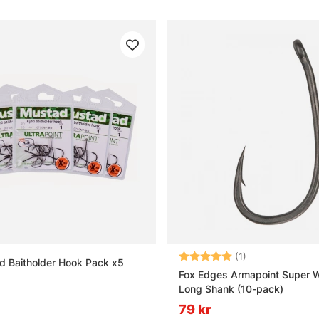
Betyg:
5.0 utav 5 stjär
(1)
 Baitholder Hook Pack x5
Fox Edges Armapoint Super 
Long Shank (10-pack)
79 kr