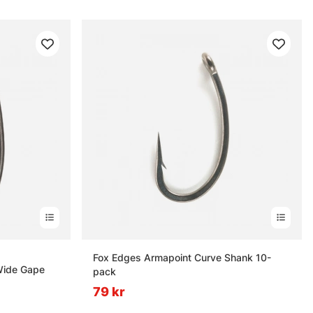
nor
Fox Edges Armapoint Curve Shank 10-
Wide Gape
pack
79 kr