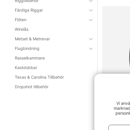
Riggtillbehör
Färdiga Riggar
Flöten
Wirelås
Metset & Metrevar
Flugbindning
Rasselkammare
Kastdobbar
Texas & Carolina Tillbehör
Dropshot tillbehör
Betyg:
Vi anvä
marknads
Korda Kurv 
personl
99 kr