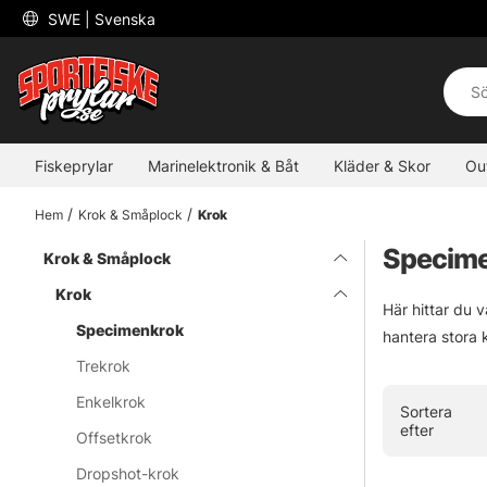
 SWE 
| Svenska
Fiskeprylar
Marinelektronik & Båt
Kläder & Skor
Ou
Hem
Krok & Småplock
Krok
Specim
Krok & Småplock
Krok
Här hittar du 
Specimenkrok
hantera stora 
Trekrok
Enkelkrok
Sortera
efter
Offsetkrok
Dropshot-krok