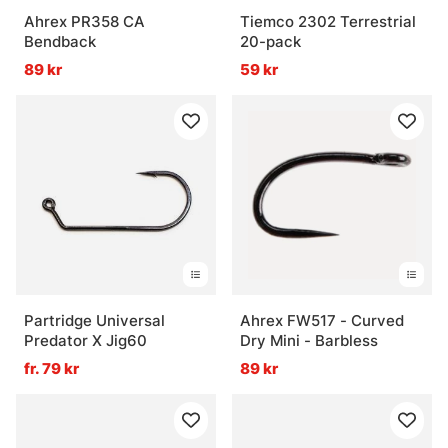
Ahrex PR358 CA
Tiemco 2302 Terrestrial
Bendback
20-pack
89 kr
59 kr
Partridge Universal
Ahrex FW517 - Curved
Predator X Jig60
Dry Mini - Barbless
fr. 79 kr
89 kr