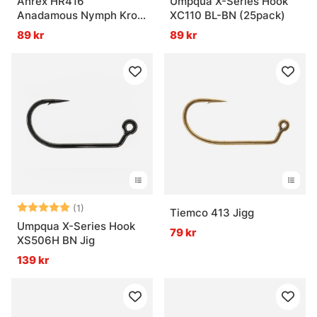
Ahrex HR416
Umpqua X-Series Hook
Anadamous Nymph Krok
XC110 BL-BN (25pack)
15-pack
89 kr
89 kr
Betyg:
5.0 utav 5 stjärnor
(1)
Tiemco 413 Jigg
Umpqua X-Series Hook
79 kr
XS506H BN Jig
139 kr