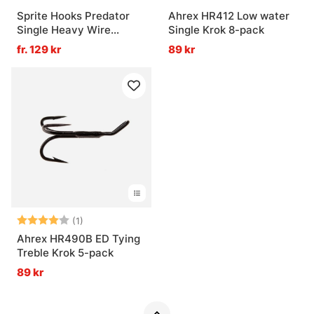
Sprite Hooks Predator
Ahrex HR412 Low water
Single Heavy Wire
Single Krok 8-pack
Bronze S1087 15-pack
fr. 129 kr
89 kr
Betyg:
4.0 utav 5 stjärnor
(1)
Ahrex HR490B ED Tying
Treble Krok 5-pack
89 kr