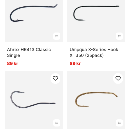
Ahrex HR413 Classic
Umpqua X-Series Hook
Single
XT350 (25pack)
89 kr
89 kr