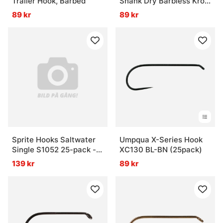
Trailer Hook, Barbed
Shank Dry Barbless Krok
24-pack
89 kr
89 kr
Sprite Hooks Saltwater
Umpqua X-Series Hook
Single S1052 25-pack -
XC130 BL-BN (25pack)
#8
139 kr
89 kr