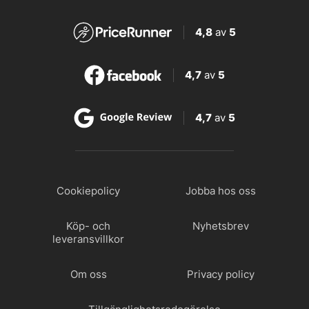
4,8
av
5
4,7
av
5
4,7
av
5
Cookiepolicy
Jobba hos oss
Köp- och
Nyhetsbrev
leveransvillkor
Om oss
Privacy policy