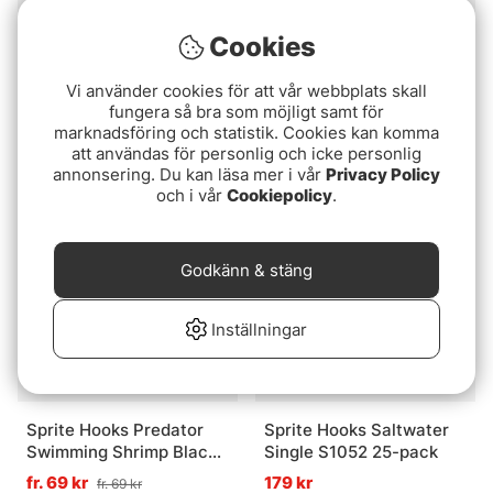
Cookies
Vi använder cookies för att vår webbplats skall
Sprite Hooks Barbless
Ahrex PR350 - Light
fungera så bra som möjligt samt för
Wide Jig Black Nickel
Predator, Barbed
marknadsföring och statistik. Cookies kan komma
S2400 25-pack
att användas för personlig och icke personlig
99 kr
89 kr
annonsering. Du kan läsa mer i vår
Privacy Policy
och i vår
Cookiepolicy
.
Godkänn & stäng
Inställningar
Sprite Hooks Predator
Sprite Hooks Saltwater
Swimming Shrimp Black
Single S1052 25-pack
Nickel S1000 15-pack
fr. 69 kr
179 kr
fr. 69 kr