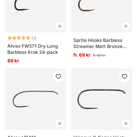
Betyg:
5.0 utav 5 stjärnor
(1)
Sprite Hooks Barbless
Ahrex FW571 Dry Long
Streamer Matt Bronze
Barbless Krok 24-pack
S2200 25-pack
fr. 69 kr
fr. 69 kr
89 kr