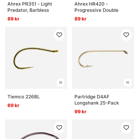
Ahrex PR351 - Light
Ahrex HR420 -
Predator, Barbless
Progressive Double
89 kr
89 kr
Tiemco 226BL
Partridge D4AF
Longshank 25-Pack
69 kr
99 kr