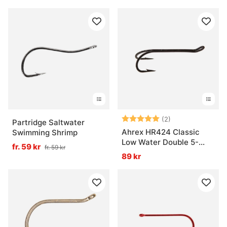
Betyg:
5.0 utav 5 stjär
(2)
Partridge Saltwater
Ahrex HR424 Classic
Swimming Shrimp
Low Water Double 5-
fr. 59 kr
fr. 59 kr
pack
89 kr