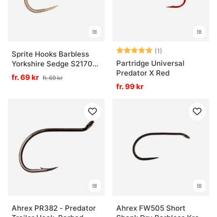
Betyg:
5.0 utav 5 stjär
(1)
Sprite Hooks Barbless
Partridge Universal
Yorkshire Sedge S2170
Predator X Red
25-pack
fr. 69 kr
fr. 69 kr
fr. 99 kr
Ahrex PR382 - Predator
Ahrex FW505 Short