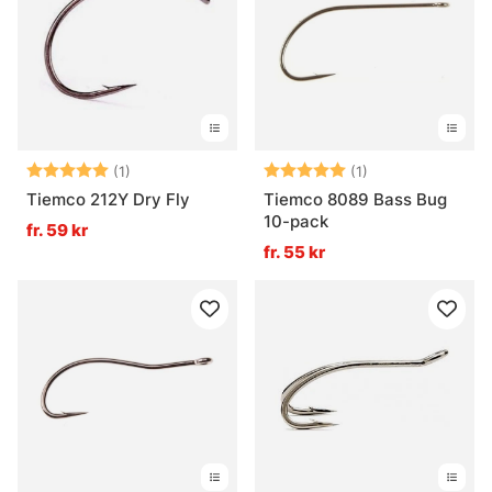
Betyg:
5.0 utav 5 stjärnor
Betyg:
5.0 utav 5 stjär
(1)
(1)
Tiemco 212Y Dry Fly
Tiemco 8089 Bass Bug
10-pack
fr. 59 kr
fr. 55 kr