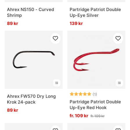
Ahrex NS150 - Curved
Partridge Patriot Double
Shrimp
Up-Eye Silver
89 kr
139 kr
Betyg:
5.0 utav 5 stjär
(1)
Ahrex FW570 Dry Long
Partridge Patriot Double
Krok 24-pack
Up-Eye Red Hook
89 kr
fr. 109 kr
fr. 109 kr