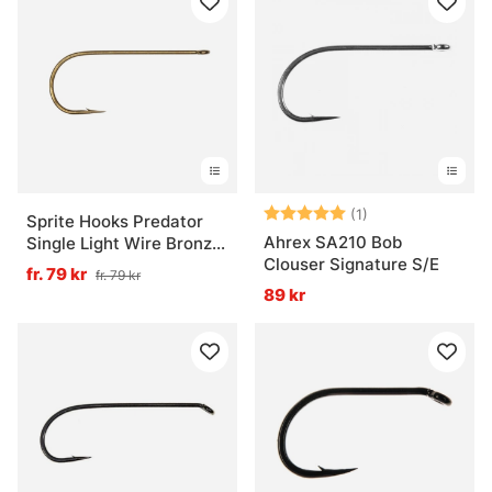
Betyg:
5.0 utav 5 stjär
(1)
Sprite Hooks Predator
Ahrex SA210 Bob
Single Light Wire Bronze
Clouser Signature S/E
S1086 15-pack
fr. 79 kr
fr. 79 kr
89 kr