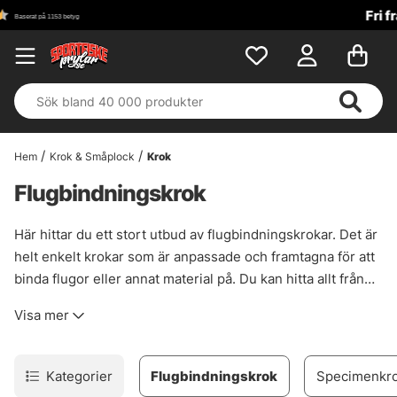
Fri frakt över 699 kr!
Hem
Krok & Småplock
Krok
Flugbindningskrok
Här hittar du ett stort utbud av flugbindningskrokar. Det är
helt enkelt krokar som är anpassade och framtagna för att
binda flugor eller annat material på. Du kan hitta allt från
lätta torrflugekrokar, jiggkrokar för nymfer eller stora och
Visa mer
kraftiga krokar för gädd- eller saltvattensfiske.
Kategorier
Flugbindningskrok
Specimenkr