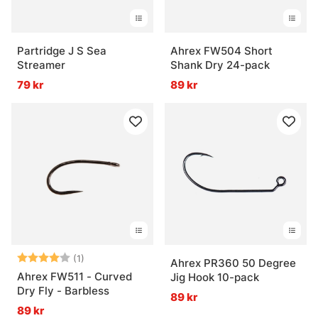
Partridge J S Sea
Ahrex FW504 Short
Streamer
Shank Dry 24-pack
79 kr
89 kr
Betyg:
4.0 utav 5 stjärnor
(1)
Ahrex PR360 50 Degree
Ahrex FW511 - Curved
Jig Hook 10-pack
Dry Fly - Barbless
89 kr
89 kr