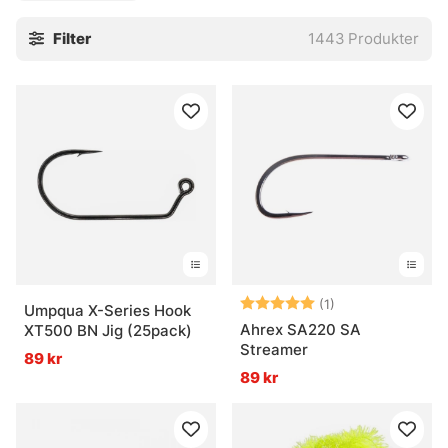
binder vid köksbordet och den som vill finputsa lådan inför
Filter
1443
Produkter
en lång säsong. Kända varumärken, stabil kvalitet och
delar som faktiskt fyller en uppgift vid städet. Välj efter
fiskesituation, mönster eller märke, och smalna av snabbt
när det behövs. Smidigt. Och rätt skönt.
Som underkategori hör flugbindningen hemma under
krokar och småplock. Gå tillbaka till huvudkategorin här:
» Krok & småplock
Vanliga frågor om flugbindning
Betyg:
5.0 utav 5 stjär
(1)
Umpqua X-Series Hook
Ahrex SA220 SA
XT500 BN Jig (25pack)
Streamer
Vad är flugbindning?
89 kr
89 kr
Vad är flugbindningsmaterial?