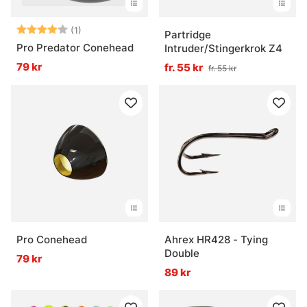
Betyg:
4.0 utav 5 stjärnor
(1)
Partridge
Pro Predator Conehead
Intruder/Stingerkrok Z4
79 kr
fr. 55 kr
fr. 55 kr
Pro Conehead
Ahrex HR428 - Tying
Double
79 kr
89 kr