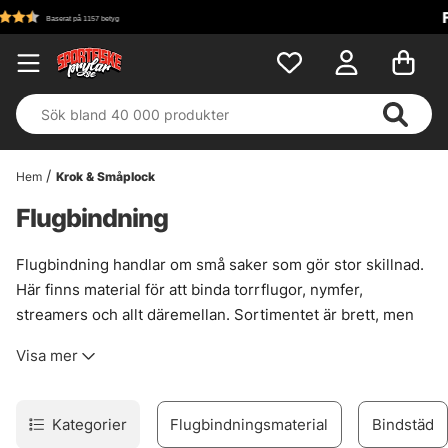
Fri frakt över 699 kr!
Hem
Krok & Småplock
Flugbindning
Flugbindning handlar om små saker som gör stor skillnad.
Här finns material för att binda torrflugor, nymfer,
streamers och allt däremellan. Sortimentet är brett, men
ändå sorterat så att det går att hitta rätt hår, fjäder, tråd,
Visa mer
kroppsmaterial eller krok utan att leta i blindo. Bara grejer
som håller ihop i verklig användning. Sånt som tål att
fiskas.
Kategorier
Flugbindningsmaterial
Bindstäd
Urvalet bygger på material som passar både den som