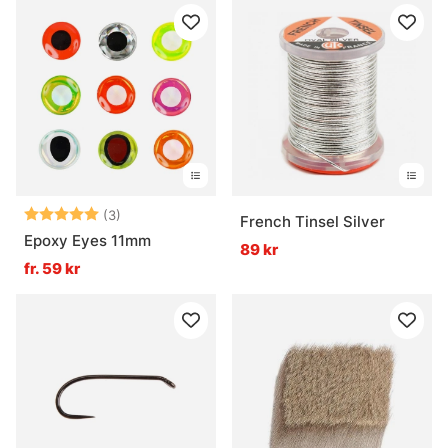
Betyg:
5.0 utav 5 stjärnor
(3)
French Tinsel Silver
Epoxy Eyes 11mm
89 kr
fr. 59 kr