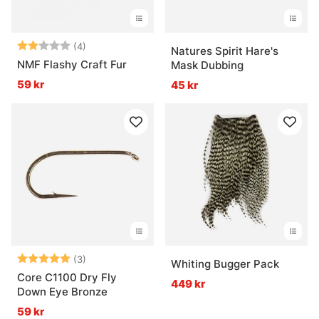
Betyg:
2.0 utav 5 stjärnor
(4)
Natures Spirit Hare's
NMF Flashy Craft Fur
Mask Dubbing
59 kr
45 kr
Betyg:
5.0 utav 5 stjärnor
(3)
Whiting Bugger Pack
Core C1100 Dry Fly
449 kr
Down Eye Bronze
59 kr