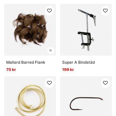
Mallard Barred Flank
Super A Bindstäd
75 kr
199 kr