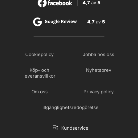
4,7
av
5
4,7
av
5
Cookiepolicy
Jobba hos oss
Köp- och
Nyhetsbrev
leveransvillkor
Om oss
Privacy policy
Tillgänglighetsredogörelse
Kundservice