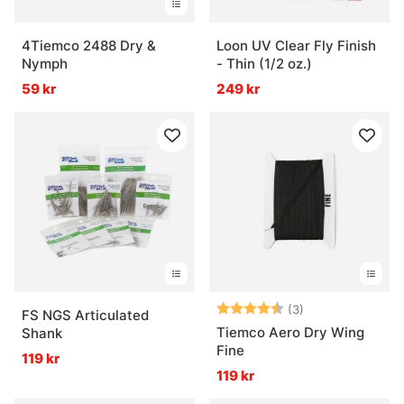
4Tiemco 2488 Dry &
Loon UV Clear Fly Finish
Nymph
- Thin (1/2 oz.)
59 kr
249 kr
Betyg:
4.3 utav 5 stjär
(3)
FS NGS Articulated
Tiemco Aero Dry Wing
Shank
Fine
119 kr
119 kr