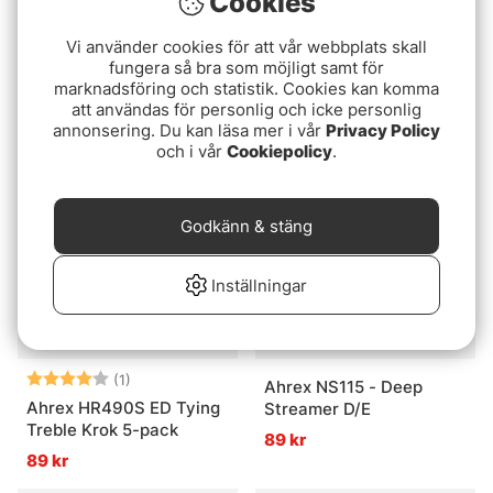
Cookies
Vi använder cookies för att vår webbplats skall
JumboWiggle Tails
Ahrex FW527 Big Gap
fungera så bra som möjligt samt för
Dry Barbless Krok 24-
marknadsföring och statistik. Cookies kan komma
fr. 49 kr
fr. 49 kr
pack
att användas för personlig och icke personlig
89 kr
annonsering. Du kan läsa mer i vår
Privacy Policy
och i vår
Cookiepolicy
.
Godkänn & stäng
Inställningar
Betyg:
4.0 utav 5 stjärnor
(1)
Ahrex NS115 - Deep
Ahrex HR490S ED Tying
Streamer D/E
Treble Krok 5-pack
89 kr
89 kr