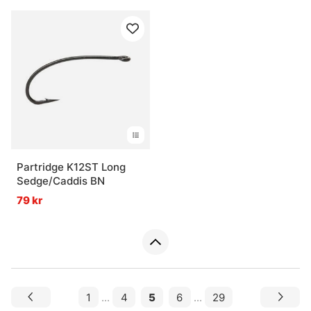
Partridge K12ST Long
Sedge/Caddis BN
79 kr
1
...
4
5
6
...
29