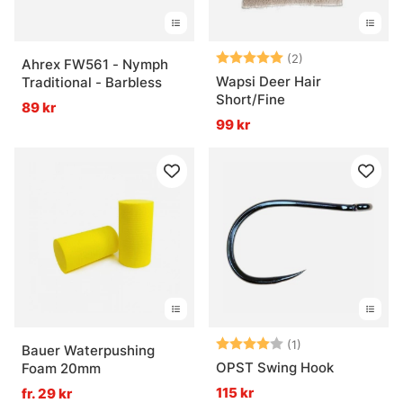
Betyg:
5.0 utav 5 stjär
(2)
Ahrex FW561 - Nymph
Wapsi Deer Hair
Traditional - Barbless
Short/Fine
89 kr
99 kr
Betyg:
4.0 utav 5 stjär
(1)
Bauer Waterpushing
OPST Swing Hook
Foam 20mm
115 kr
fr. 29 kr