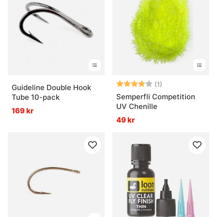
Vad behöver man för att börja binda flugor?
Hur väljer man rätt material?
Betyg:
4.0 utav 5 stjär
(1)
Guideline Double Hook
Semperfli Competition
Tube 10-pack
UV Chenille
169 kr
49 kr