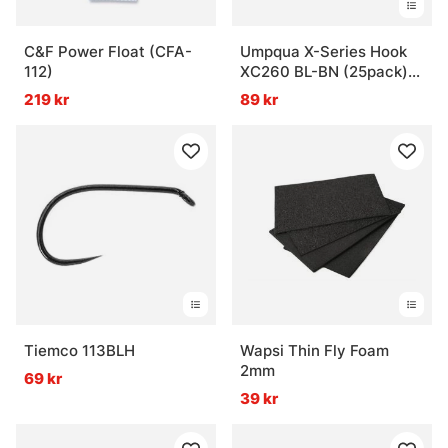
C&F Power Float (CFA-
Umpqua X-Series Hook
112)
XC260 BL-BN (25pack)
Wet and Nymph
219 kr
89 kr
Tiemco 113BLH
Wapsi Thin Fly Foam
2mm
69 kr
39 kr