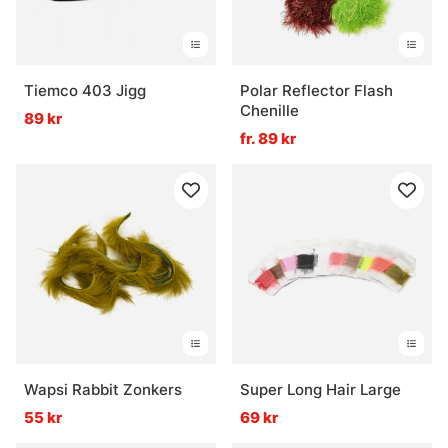
Tiemco 403 Jigg
Polar Reflector Flash
Chenille
89 kr
fr. 89 kr
Wapsi Rabbit Zonkers
Super Long Hair Large
55 kr
69 kr