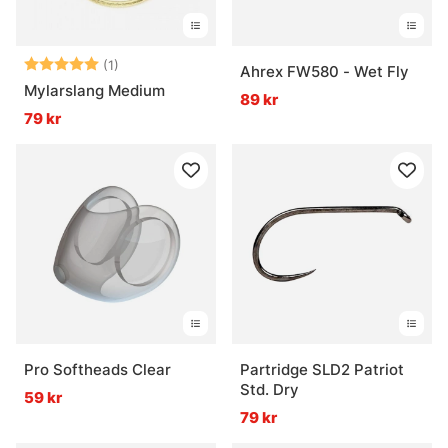
Betyg:
5.0 utav 5 stjärnor
(1)
Ahrex FW580 - Wet Fly
Mylarslang Medium
89 kr
79 kr
Pro Softheads Clear
Partridge SLD2 Patriot
Std. Dry
59 kr
79 kr