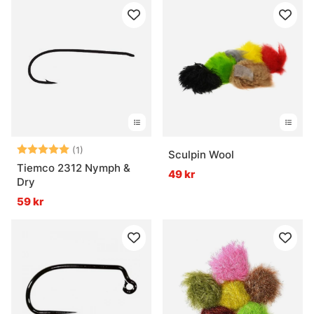
Betyg:
5.0 utav 5 stjärnor
(1)
Sculpin Wool
Tiemco 2312 Nymph &
49 kr
Dry
59 kr