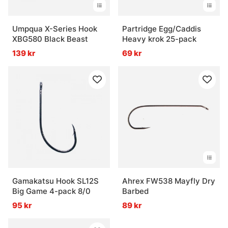
Umpqua X-Series Hook
Partridge Egg/Caddis
XBG580 Black Beast
Heavy krok 25-pack
139 kr
69 kr
Gamakatsu Hook SL12S
Ahrex FW538 Mayfly Dry
Big Game 4-pack 8/0
Barbed
95 kr
89 kr