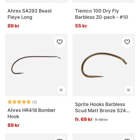
Ahrex SA292 Beast
Tiemco 100 Dry Fly
Fleye Long
Barbless 20-pack - #10
89 kr
55 kr
Betyg:
5.0 utav 5 stjärnor
(1)
Sprite Hooks Barbless
Ahrex HR418 Bomber
Scud Matt Bronze S2499
Hook
25-pack
fr. 69 kr
fr. 69 kr
89 kr