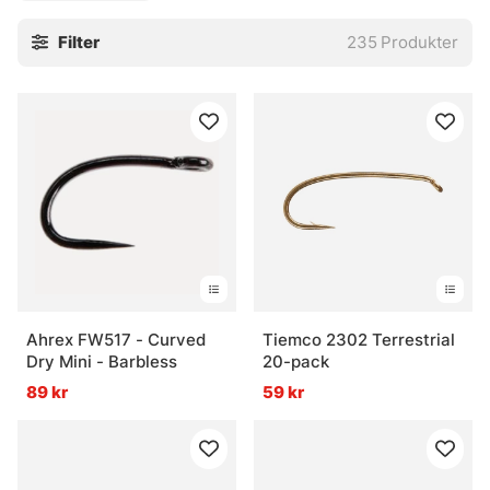
flugbindning och tubflugor har du hittat helt rätt. Här finns
Filter
235
Produkter
enkelkrokar och trekrokar i varianter för en rad olika typer
av flugfiske!
Ahrex FW517 - Curved
Tiemco 2302 Terrestrial
Dry Mini - Barbless
20-pack
89 kr
59 kr