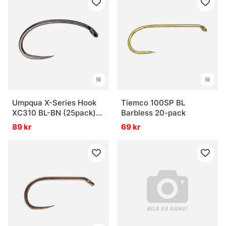
Umpqua X-Series Hook
Tiemco 100SP BL
XC310 BL-BN (25pack)
Barbless 20-pack
Curve
89 kr
69 kr