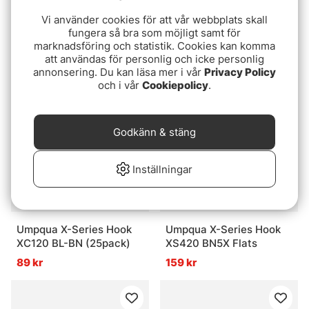
Vi använder cookies för att vår webbplats skall
Sprite Hooks Trailer
Bauer Pike Rig
fungera så bra som möjligt samt för
Black Nickel Hooks
189 kr
marknadsföring och statistik. Cookies kan komma
S1970 25-pack - #6
95 kr
att användas för personlig och icke personlig
annonsering. Du kan läsa mer i vår
Privacy Policy
och i vår
Cookiepolicy
.
Godkänn & stäng
Inställningar
Umpqua X-Series Hook
Umpqua X-Series Hook
XC120 BL-BN (25pack)
XS420 BN5X Flats
89 kr
159 kr