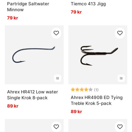
Partridge Saltwater
Tiemco 413 Jigg
Minnow
79 kr
79 kr
Betyg:
4.0 utav 5 stjär
(1)
Ahrex HR412 Low water
Ahrex HR490B ED Tying
Single Krok 8-pack
Treble Krok 5-pack
89 kr
89 kr