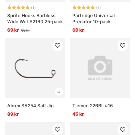
Betyg:
5.0 utav 5 stjärnor
Betyg:
5.0 utav 5 stjär
(1)
(1)
Sprite Hooks Barbless
Partridge Universal
Wide Wet S2160 25-pack
Predator 10-pack
69 kr
69 kr
69 kr
Ahrex SA254 Salt Jig
Tiemco 226BL #16
89 kr
45 kr