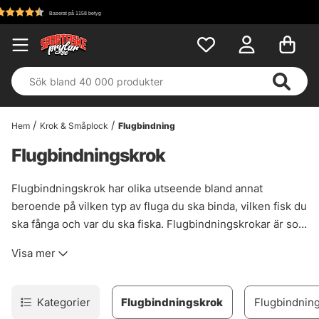
Fri frakt över 699 kr!
Hem
Krok & Småplock
Flugbindning
Flugbindningskrok
Flugbindningskrok har olika utseende bland annat
beroende på vilken typ av fluga du ska binda, vilken fisk du
ska fånga och var du ska fiska. Flugbindningskrokar är som
vanligast enkelkrokar och har ofta ett längre krokskaft för
Visa mer
att ha plats att binda din fluga på kroken. Det finns även
varianter med upp eller nedställda krokögon för att binda
jiggflugor samt trekrokar som passar fiske med tubflugor
Kategorier
Flugbindningskrok
Flugbindning
efter lax. Är du ute efter ny flugbindningskrok till