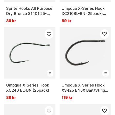
Sprite Hooks All Purpose
Umpqua X-Series Hook
Dry Bronze S1401 25-
XC210BL-BN (25pack)
pack
Perdigon
89 kr
89 kr
Umpqua X-Series Hook
Umpqua X-Series Hook
XC240 BL-BN (25pack)
XS425 BN5X Bait/Sting
BLK
89 kr
119 kr