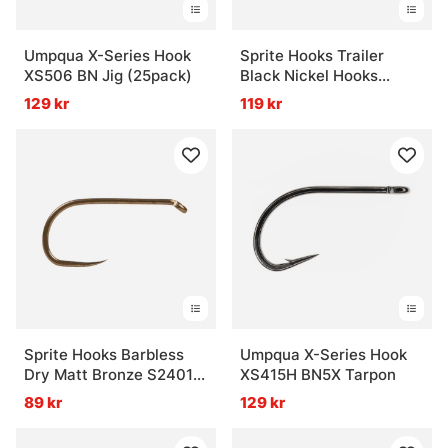
Umpqua X-Series Hook
Sprite Hooks Trailer
XS506 BN Jig (25pack)
Black Nickel Hooks
S1970 25-pack
129 kr
119 kr
Sprite Hooks Barbless
Umpqua X-Series Hook
Dry Matt Bronze S2401
XS415H BN5X Tarpon
25-pack
89 kr
129 kr