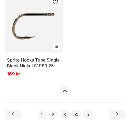
Sprite Hooks Tube Single
Black Nickel S1980 25-
pack
169 kr
1
2
3
4
5