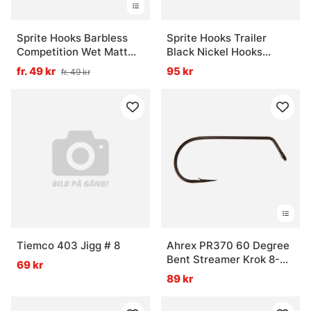
Sprite Hooks Barbless
Sprite Hooks Trailer
Competition Wet Matt
Black Nickel Hooks
Bronze S2175 25-Pack
S1970 25-pack - #8
fr. 49 kr
95 kr
fr. 49 kr
Tiemco 403 Jigg # 8
Ahrex PR370 60 Degree
Bent Streamer Krok 8-
69 kr
pack
89 kr