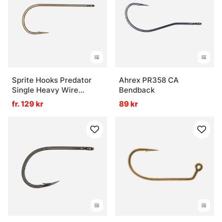
Sprite Hooks Predator
Ahrex PR358 CA
Single Heavy Wire
Bendback
Bronze S1087 15-pack
fr. 129 kr
89 kr