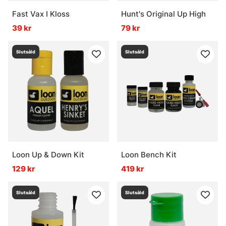
Fast Vax I Kloss
Hunt's Original Up High
39 kr
79 kr
Slutsåld
Slutsåld
Loon Up & Down Kit
Loon Bench Kit
129 kr
419 kr
Slutsåld
Slutsåld