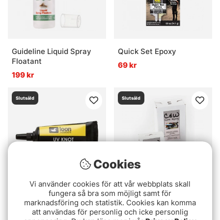
Guideline Liquid Spray
Quick Set Epoxy
Floatant
69 kr
199 kr
Slutsåld
Slutsåld
Cookies
Vi använder cookies för att vår webbplats skall
fungera så bra som möjligt samt för
Loon UV Knot Sense
Wolfcreek C&W Lure
marknadsföring och statistik. Cookies kan komma
Epoxy
att användas för personlig och icke personlig
129 kr