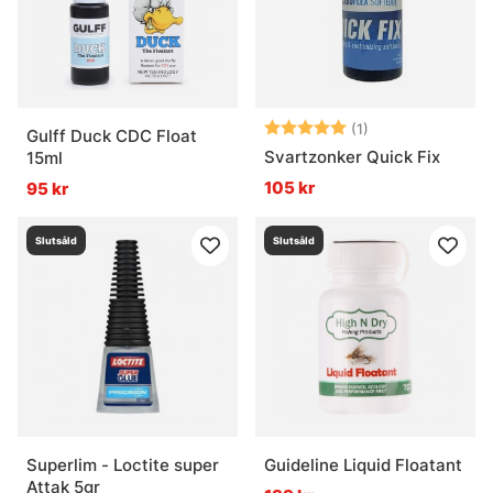
Betyg:
5.0 utav 5 stjär
(1)
Gulff Duck CDC Float
Svartzonker Quick Fix
15ml
105 kr
95 kr
Slutsåld
Slutsåld
Superlim - Loctite super
Guideline Liquid Floatant
Attak 5gr