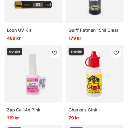
Loon UV Kit
Gulff Fatman 15ml Clear
469 kr
179 kr
Slutsåld
Slutsåld
Zap Ca 14g Pink
Gherke's Gink
119 kr
79 kr