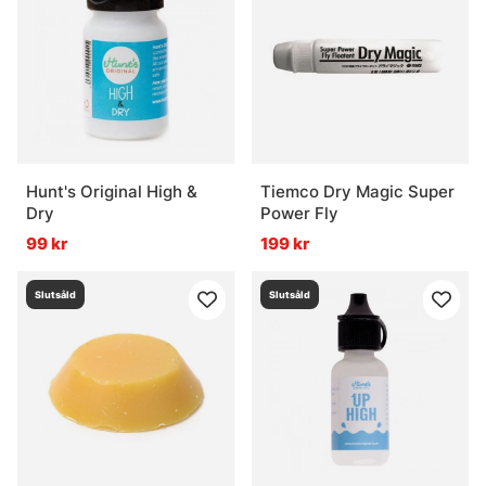
Hunt's Original High &
Tiemco Dry Magic Super
Dry
Power Fly
99 kr
199 kr
Slutsåld
Slutsåld