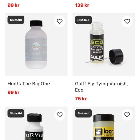
99 kr
139 kr
Slutsåld
Slutsåld
Hunts The Big One
Gulff Fly Tying Varnish,
Eco
99 kr
75 kr
Slutsåld
Slutsåld