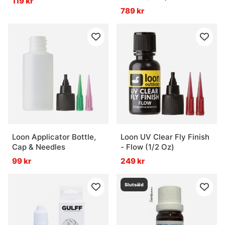
119 kr
789 kr
Loon Applicator Bottle,
Loon UV Clear Fly Finish
Cap & Needles
- Flow (1/2 Oz)
99 kr
249 kr
Slutsåld