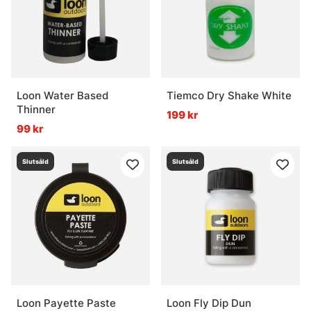
Loon Water Based
Tiemco Dry Shake White
Thinner
199 kr
99 kr
Slutsåld
Slutsåld
Loon Payette Paste
Loon Fly Dip Dun