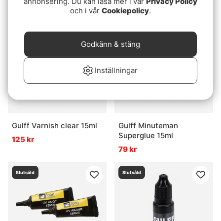
annonsering. Du kan läsa mer i vår
Privacy Policy
fr. 399 kr
och i vår
Cookiepolicy
.
Slutsåld
Slutsåld
Godkänn & stäng
Inställningar
Gulff Varnish clear 15ml
Gulff Minuteman
Superglue 15ml
125 kr
79 kr
Slutsåld
Slutsåld