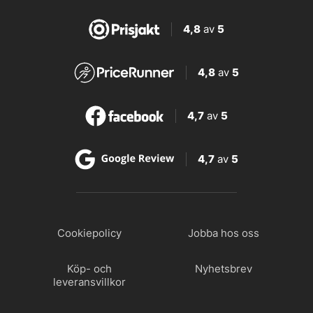
4,8
av
5
4,8
av
5
4,7
av
5
4,7
av
5
Cookiepolicy
Jobba hos oss
Köp- och
Nyhetsbrev
leveransvillkor