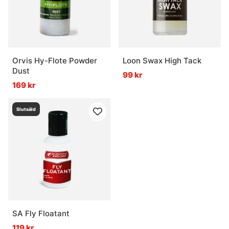
Orvis Hy-Flote Powder
Loon Swax High Tack
Dust
99 kr
169 kr
Slutsåld
SA Fly Floatant
119 kr