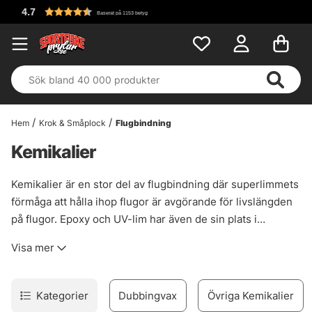
Fri frakt över 699 kr!
Hem
Krok & Småplock
Flugbindning
Kemikalier
Kemikalier är en stor del av flugbindning där superlimmets
förmåga att hålla ihop flugor är avgörande för livslängden
på flugor. Epoxy och UV-lim har även de sin plats i
flugbindningen där exempelvis epoxy kan skapa skallar på
Visa mer
gäddflugor och UV-lim som snabbt och säkert limmar ihop
de flesta flugor. Har du behov av lim, torrflugemedel,
torrflugespray eller dubbingvax till din flugbindning har du
Kategorier
Dubbingvax
Övriga Kemikalier
ett stort sortiment att välja mellan i denna kategori.