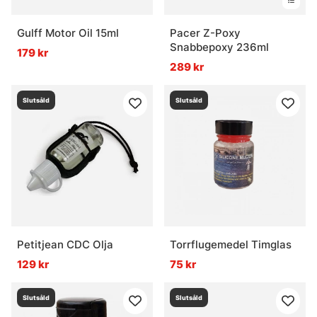
Gulff Motor Oil 15ml
Pacer Z-Poxy
Snabbepoxy 236ml
179 kr
289 kr
Slutsåld
Slutsåld
Petitjean CDC Olja
Torrflugemedel Timglas
129 kr
75 kr
Slutsåld
Slutsåld